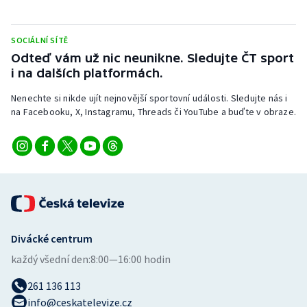
Stolní tenis
SOCIÁLNÍ SÍTĚ
Triatlon
Odteď vám už nic neunikne. Sledujte ČT sport
i na dalších platformách.
Veslování
Nenechte si nikde ujít nejnovější sportovní události. Sledujte nás i
Vodní slalom
na Facebooku, X, Instagramu, Threads či YouTube a buďte v obraze.
Volejbal
Ostatní
Divácké centrum
každý všední den:
8:00—16:00 hodin
261 136 113
info@ceskatelevize.cz