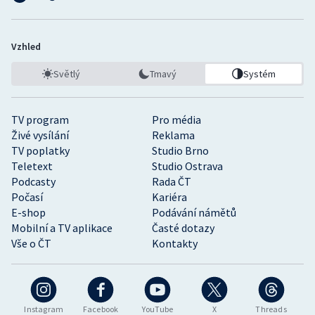
Vzhled
Světlý
Tmavý
Systém
TV program
Pro média
Živé vysílání
Reklama
TV poplatky
Studio Brno
Teletext
Studio Ostrava
Podcasty
Rada ČT
Počasí
Kariéra
E-shop
Podávání námětů
Mobilní a TV aplikace
Časté dotazy
Vše o ČT
Kontakty
Instagram
Facebook
YouTube
X
Threads