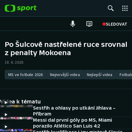
POPULÁRNÍ
SLEDOVAT
Fotbal
Po Šulcově nastřelené ruce srovnal
z penalty Mokoena
Hokej
18. 6. 2026
Tenis
MS ve fotbale 2026
Nejnovější videa
Nejlepší videa
Fotbal
Atletika
Cyklistika
Videa k tématu
DALŠÍ SPORTY
Sestřih a ohlasy po utkání Jihlava –
Příbram
Messi dal první góly po MS, Miami
Americký fotbal
NEPŘEHLÉDNĚTE
porazilo Atlético San Luis 4:2