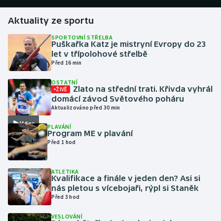
Aktuality ze sportu
Gymnastika
SPORTOVNÍ STŘELBA
Puškařka Katz je mistryní Evropy do 23
Házená
let v třípolohové střelbě
Před 16 min
Jezdectví
OSTATNÍ
Zlato na střední trati. Křivda vyhrál
ŽIVĚ
Judo
domácí závod Světového poháru
Aktualizováno před 30 min
Krasobruslení
Video
PLAVÁNÍ
Program ME v plavání
Lezení
Před 1 hod
Lyže a snowboard
ATLETIKA
Kvalifikace a finále v jeden den? Asi si
Moderní pětiboj
nás pletou s vícebojaři, rýpl si Staněk
Před 3 hod
Motorsport
VESLOVÁNÍ