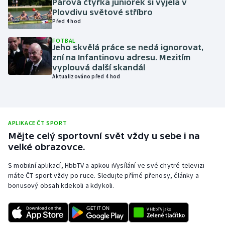
Párová čtyřka juniorek si vyjela v
Plovdivu světové stříbro
Olympijské hry
Před 4 hod
Parasport
FOTBAL
Jeho skvělá práce se nedá ignorovat,
zní na Infantinovu adresu. Mezitím
Plavání
vyplouvá další skandál
Aktualizováno před 4 hod
Plážový volejbal
Ragby
APLIKACE ČT SPORT
Rychlobruslení
Mějte celý sportovní svět vždy u sebe i na
velké obrazovce.
Rychlostní kanoistika
S mobilní aplikací, HbbTV a apkou iVysílání ve své chytré televizi
máte ČT sport vždy po ruce. Sledujte přímé přenosy, články a
Short track
bonusový obsah kdekoli a kdykoli.
Sportovní střelba