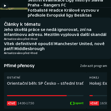
Sestřih kvalifikace Ligy mistryň Slavia
Baseball a softbal
Soutěže
Praha – Rangers FC
Fotbalisté Hradce Králové vyzvou v
Basketbal
Historické návraty
předkole Evropské ligy Besiktas
Články k tématu
Biatlon
Aplikace ČT sport
Jeho skvělá práce se nedá ignorovat, zní na
Infantinovu adresu. Mezitím vyplouvá další skandál
Boby a skeleton
AZ kvíz
Aktualizováno před 4 hod
Vítek definitivně opouští Manchester United, nově
patří Middlesbrough
Box
Aktualizováno před 4 hod
Curling
Přímé přenosy
Zobrazit program
Dostihy
OSTATNÍ
HOKEJ
Orientační běh: SP Česko – střední trať
Hokej: Exh
Florbal
Futsal
14:00
-
17:50
16:50
-
1
ŽIVĚ
ŽIVĚ
Golf