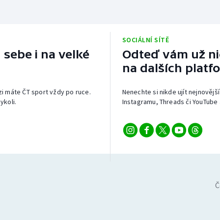
SOCIÁLNÍ SÍTĚ
 sebe i na velké
Odteď vám už nic
na dalších platf
izi máte ČT sport vždy po ruce.
Nenechte si nikde ujít nejnovější
ykoli.
Instagramu, Threads či YouTube 
Č