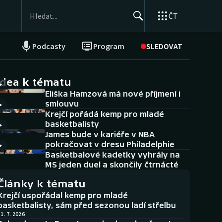
ČT
Podcasty
Program
SLEDOVAT
NEPŘEHLÉDNĚTE
Soutěže
idea k tématu
Eliška Hamzová má nové příjmení i
Historické návraty
smlouvu
Krejčí pořádá kemp pro mladé
Aplikace ČT sport
basketbalisty
James bude v kariéře v NBA
AZ kvíz
pokračovat v dresu Philadelphie
Basketbalové kadetky vyhrály na
MS jeden duel a skončily čtrnácté
Články k tématu
Krejčí uspořádal kemp pro mladé
basketbalisty, sám před sezonou ladí střelbu
1. 7. 2026