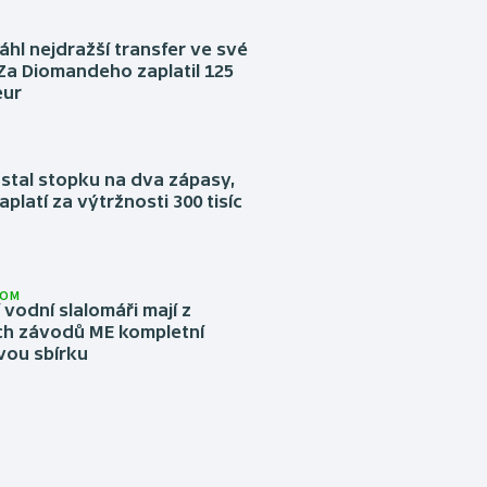
áhl nejdražší transfer ve své
. Za Diomandeho zaplatil 125
eur
stal stopku na dva zápasy,
aplatí za výtržnosti 300 tisíc
LOM
í vodní slalomáři mají z
h závodů ME kompletní
vou sbírku