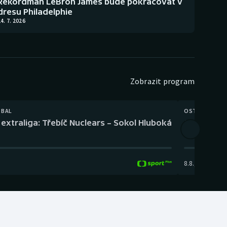
Rekordman LeBron James bude pokračovat v
dresu Philadelphie
4. 7. 2026
Zobrazit program
TBAL
OSTATNÍ
extraliga: Třebíč Nuclears – Sokol Hluboká
Orientační
8.8.
,
14:00
-
17: