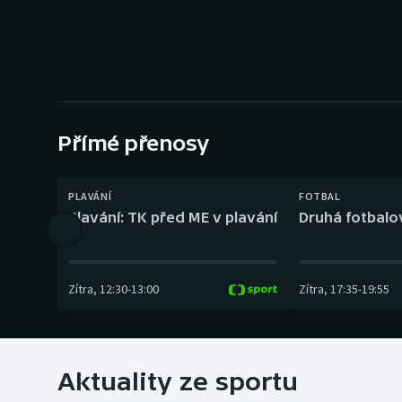
Curling
Dostihy
Florbal
Futsal
Přímé přenosy
Golf
PLAVÁNÍ
FOTBAL
Plavání: TK před ME v plavání
Druhá fotbalov
Gymnastika
Zítra
,
12:30
-
13:00
Zítra
,
17:35
-
19:55
Aktuality ze sportu