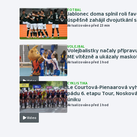
FOTBAL
Jablonec doma splnil roli fav
úspěšně zahájil dvojutkání 
Aktualizováno před 23 min
VOLEJBAL
Volejbalistky načaly přípra
ME vítězně a ukázaly masko
Aktualizováno před 1 hod
Video
CYKLISTIKA
Le Courtová-Pienaarová vyh
pádu 6. etapu Tour, Nosková
úniku
Aktualizováno před 1 hod
Video