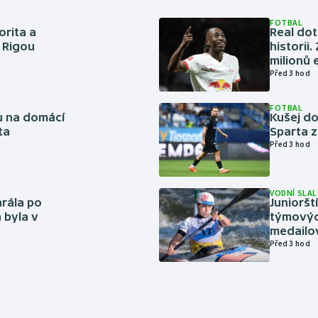
FOTBAL
orita a
Real dot
s Rigou
historii
milionů 
Před 3 hod
FOTBAL
vu na domácí
Kušej do
ta
Sparta z
Před 3 hod
VODNÍ SLA
rála po
Junioršt
 byla v
týmovýc
medailo
Před 3 hod