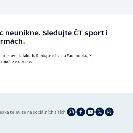
 neunikne. Sledujte ČT sport i
ormách.
 sportovní události. Sledujte nás i na Facebooku, X,
a buďte v obraze.
eská televize na sociálních sítích: