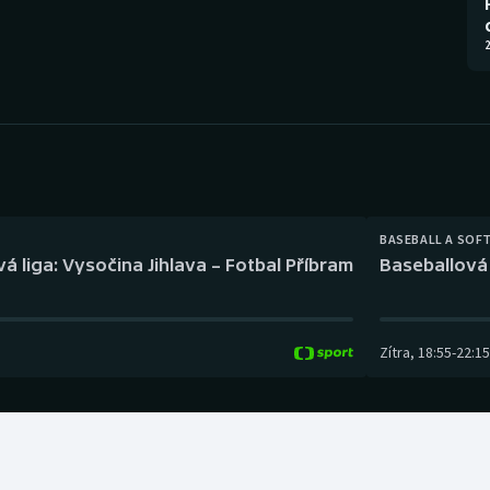
Moderní pětiboj
Triatlon
2
Motorsport
Veslování
Olympijské hry
Vodní slalom
Parasport
Volejbal
Plavání
Ostatní
BASEBALL A SOF
á liga: Vysočina Jihlava – Fotbal Příbram
Baseballová 
Plážový volejbal
Zítra
,
18:55
-
22:15