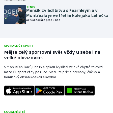
Olympijské hry
TENIS
Menšík zvládl bitvu s Fearnleym a v
Montrealu je ve třetím kole jako Lehečka
Parasport
Aktualizováno před 3 hod
Plavání
Plážový volejbal
APLIKACE ČT SPORT
Mějte celý sportovní svět vždy u sebe i na
Ragby
velké obrazovce.
S mobilní aplikací, HbbTV a apkou iVysílání ve své chytré televizi
Rychlobruslení
máte ČT sport vždy po ruce. Sledujte přímé přenosy, články a
bonusový obsah kdekoli a kdykoli.
Rychlostní kanoistika
Short track
Sportovní střelba
SOCIÁLNÍ SÍTĚ