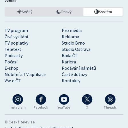
Vzhled
Světlý
Tmavý
Systém
TV program
Pro média
Živé vysílání
Reklama
TV poplatky
Studio Brno
Teletext
Studio Ostrava
Podcasty
Rada ČT
Počasí
Kariéra
E-shop
Podávání námětů
Mobilní a TV aplikace
Časté dotazy
Vše o ČT
Kontakty
Instagram
Facebook
YouTube
X
Threads
© Česká televize