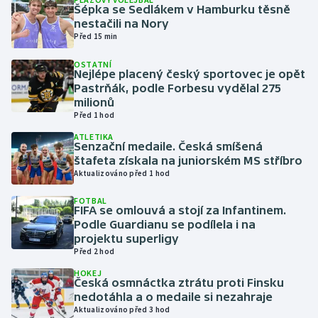
Šépka se Sedlákem v Hamburku těsně
nestačili na Nory
Gymnastika
Před 15 min
OSTATNÍ
Házená
Nejlépe placený český sportovec je opět
Pastrňák, podle Forbesu vydělal 275
Jezdectví
milionů
Před 1 hod
Judo
ATLETIKA
Senzační medaile. Česká smíšená
štafeta získala na juniorském MS stříbro
Krasobruslení
Aktualizováno před 1 hod
FOTBAL
Lezení
FIFA se omlouvá a stojí za Infantinem.
Podle Guardianu se podílela i na
Lyže a snowboard
projektu superligy
Před 2 hod
Moderní pětiboj
HOKEJ
Česká osmnáctka ztrátu proti Finsku
nedotáhla a o medaile si nezahraje
Motorsport
Aktualizováno před 3 hod