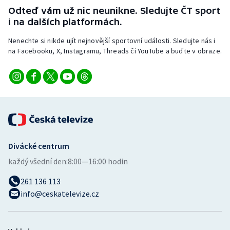
Stolní tenis
Odteď vám už nic neunikne. Sledujte ČT sport
i na dalších platformách.
Triatlon
Nenechte si nikde ujít nejnovější sportovní události. Sledujte nás i
na Facebooku, X, Instagramu, Threads či YouTube a buďte v obraze.
Veslování
Vodní slalom
Volejbal
Ostatní
Divácké centrum
každý všední den:
8:00—16:00 hodin
261 136 113
info@ceskatelevize.cz