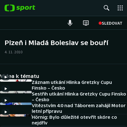
POPULÁRNÍ
SLEDOVAT
Fotbal
Plzeň i Mladá Boleslav se bouří
Hokej
4. 11. 2010
Tenis
Videa k tématu
Atletika
Záznam utkání Hlinka Gretzky Cupu
Finsko – Česko
Cyklistika
Sestřih utkání Hlinka Gretzky Cupu Finsko
– Česko
DALŠÍ SPORTY
Vítězstvím 4:0 nad Táborem zahájil Motor
letní přípravu
Americký fotbal
Hörnig: Bylo důležité otevřít skóre co
NEPŘEHLÉDNĚTE
nejdřív