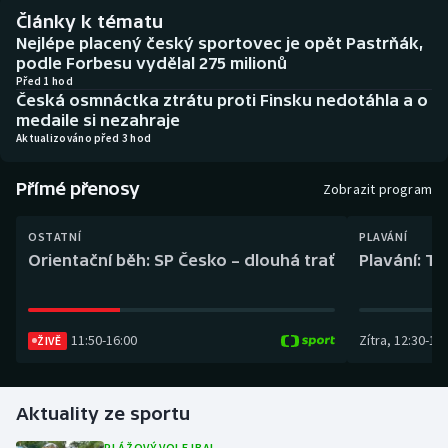
Baseball a softbal
Soutěže
Články k tématu
Nejlépe placený český sportovec je opět Pastrňák,
Basketbal
Historické návraty
podle Forbesu vydělal 275 milionů
Před 1 hod
Česká osmnáctka ztrátu proti Finsku nedotáhla a o
Biatlon
Aplikace ČT sport
medaile si nezahraje
Aktualizováno před 3 hod
Boby a skeleton
AZ kvíz
Přímé přenosy
Zobrazit program
Box
OSTATNÍ
PLAVÁNÍ
Curling
Orientační běh: SP Česko – dlouhá trať
Plavání: TK
Dostihy
11:50
-
16:00
Zítra
,
12:30
-
13:
ŽIVĚ
Florbal
Futsal
Aktuality ze sportu
Golf
PLÁŽOVÝ VOLEJBAL