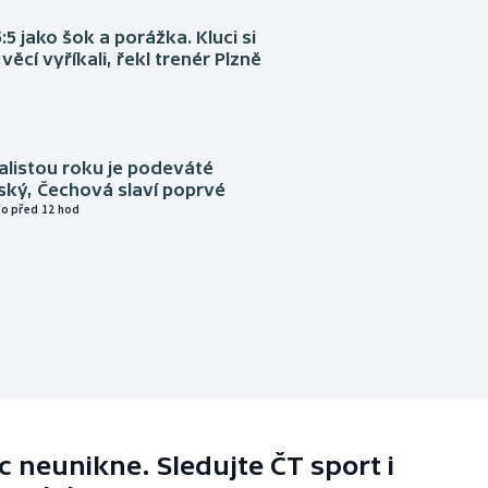
:5 jako šok a porážka. Kluci si
věcí vyříkali, řekl trenér Plzně
alistou roku je podeváté
ský, Čechová slaví poprvé
o před 12 hod
 neunikne. Sledujte ČT sport i