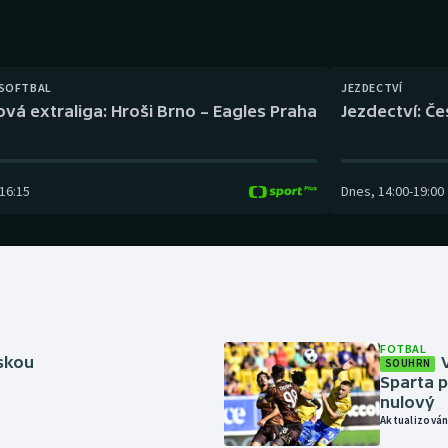
Moderní pětiboj
Triatlon
Motorsport
Veslování
 SOFTBAL
JEZDECTVÍ
Olympijské hry
Vodní slalom
ová extraliga: Hroši Brno – Eagles Praha
Jezdectví: Č
Parasport
Volejbal
16:15
Dnes
,
14:00
-
19:00
Plavání
Ostatní
Plážový volejbal
FOTBAL
rskou
SOUHRN
Sparta p
nulový
Aktualizován