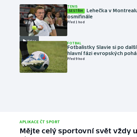
TENIS
Lehečka v Montrealu
SESTŘIH
osmifinále
Před 1 hod
Video
FOTBAL
Fotbalistky Slavie si po dalš
hlavní fázi evropských pohá
Před 9 hod
APLIKACE ČT SPORT
Mějte celý sportovní svět vždy u