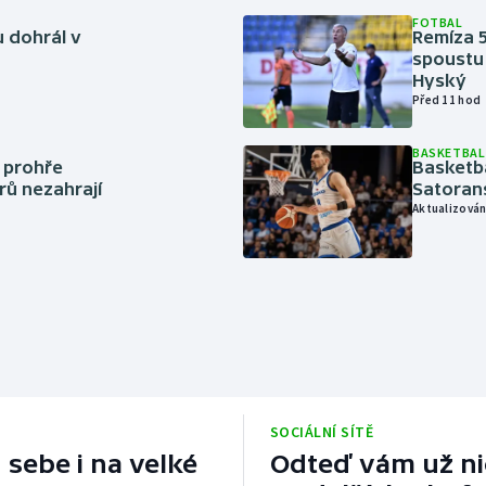
FOTBAL
 dohrál v
Remíza 5
spoustu 
Hyský
Před 11 hod
BASKETBAL
í prohře
Basketb
rů nezahrají
Satoran
Aktualizován
SOCIÁLNÍ SÍTĚ
 sebe i na velké
Odteď vám už nic