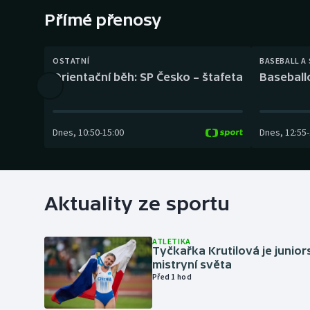
Curling
Přímé přenosy
Dostihy
OSTATNÍ
BASEBALL A
Florbal
Orientační běh: SP Česko – štafeta
Baseball
Futsal
Dnes
,
10:50
-
15:00
Dnes
,
12:55
-
Golf
Gymnastika
Aktuality ze sportu
ATLETIKA
Tyčkařka Krutilová je junio
mistryní světa
Před 1 hod