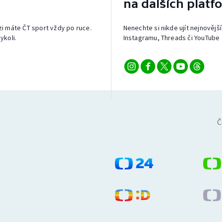
na dalších platf
izi máte ČT sport vždy po ruce.
Nenechte si nikde ujít nejnovější
ykoli.
Instagramu, Threads či YouTube 
Č