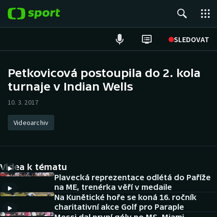
POPULÁRNÍ
SLEDOVAT
Fotbal
Petkovicová postoupila do 2. kola
turnaje v Indian Wells
Hokej
10. 3. 2017
Tenis
Videoarchiv
Atletika
Cyklistika
Videa k tématu
DALŠÍ SPORTY
Plavecká reprezentace odlétá do Paříže
na ME, trenérka věří v medaile
Na Kunětické hoře se koná 16. ročník
Americký fotbal
NEPŘEHLÉDNĚTE
charitativní akce Golf pro Paraple