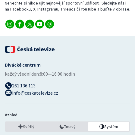
Nenechte si nikde ujít nejnovější sportovní události. Sledujte nás i
Stolní tenis
na Facebooku, X, Instagramu, Threads či YouTube a buďte v obraze.
Triatlon
Veslování
Vodní slalom
Volejbal
Divácké centrum
každý všední den:
8:00—16:00 hodin
Ostatní
261 136 113
info@ceskatelevize.cz
Vzhled
Světlý
Tmavý
Systém