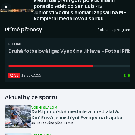
Messi dal první góly po MS, Miami
Baseball a softbal
Soutěže
porazilo Atlético San Luis 4:2
Juniorští vodní slalomáři zapsali na ME
Basketbal
Historické návraty
kompletní medailovou sbírku
Přímé přenosy
Zobrazit program
Biatlon
Aplikace ČT sport
FOTBAL
Boby a skeleton
AZ kvíz
Druhá fotbalová liga: Vysočina Jihlava – Fotbal Příb
Box
17:35
-
19:55
ŽIVĚ
Curling
Dostihy
Aktuality ze sportu
Florbal
VODNÍ SLALOM
Další juniorská medaile a hned zlatá.
Kočířová je mistryní Evropy na kajaku
Futsal
Aktualizováno před 13 min
Golf
CYKLISTIKA