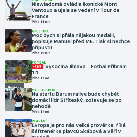
Niewiadomá ovládla ikonické Mont
Ventoux a ujala se vedení v Tour de
Gymnastika
France
Před 14 min
Házená
ATLETIKA
Moc bych si přála nějakou medaili,
popisuje Manuel před ME. Tlak si nechce
Jezdectví
připustit
Před 49 min
Judo
FOTBAL
Vysočina Jihlava – Fotbal Příbram
ŽIVĚ
1:1
Krasobruslení
Před 1 hod
Lezení
Video
MOTORSPORT
Na startu Barum rallye bude chybět
domácí lídr Stříteský, zotavuje se po
Lyže a snowboard
nehodě
Před 1 hod
Moderní pětiboj
PLAVÁNÍ
Evropa je pro nás velká prověrka, říká
Motorsport
šéftrenérka plavců Škábová a věří v