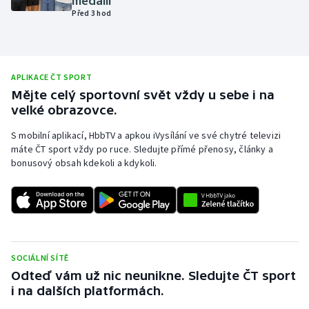
medaili
Před 3 hod
Olympijské hry
Parasport
APLIKACE ČT SPORT
Plavání
Mějte celý sportovní svět vždy u sebe i na
velké obrazovce.
Plážový volejbal
S mobilní aplikací, HbbTV a apkou iVysílání ve své chytré televizi
máte ČT sport vždy po ruce. Sledujte přímé přenosy, články a
Ragby
bonusový obsah kdekoli a kdykoli.
Rychlobruslení
Rychlostní kanoistika
Short track
SOCIÁLNÍ SÍTĚ
Odteď vám už nic neunikne. Sledujte ČT sport
Sportovní střelba
i na dalších platformách.