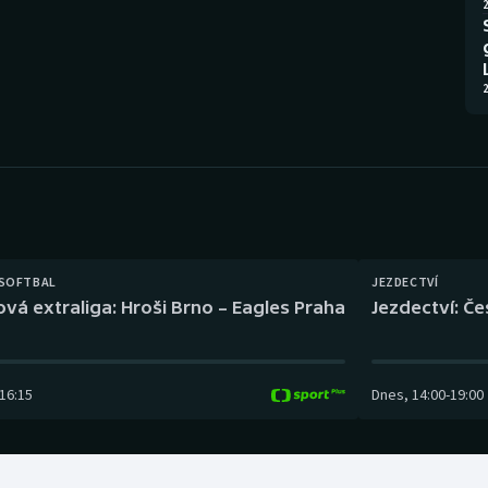
Moderní pětiboj
Triatlon
2
Motorsport
Veslování
2
Olympijské hry
Vodní slalom
Parasport
Volejbal
Plavání
Ostatní
Plážový volejbal
 SOFTBAL
JEZDECTVÍ
ová extraliga: Hroši Brno – Eagles Praha
Jezdectví: Č
16:15
Dnes
,
14:00
-
19:00