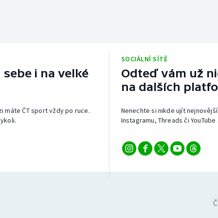
SOCIÁLNÍ SÍTĚ
 sebe i na velké
Odteď vám už nic
na dalších platf
izi máte ČT sport vždy po ruce.
Nenechte si nikde ujít nejnovější
ykoli.
Instagramu, Threads či YouTube 
Č