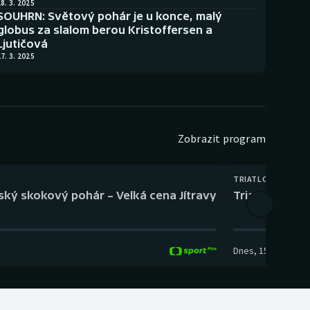
8. 3. 2025
SOUHRN: Světový pohár je u konce, malý
globus za slalom berou Kristoffersen a
Ljutičová
7. 3. 2025
Zobrazit program
TRIATLON
eský skokový pohár – Velká cena Jítravy
Triatlon: XTER
Dnes
,
15:00
-
16:10