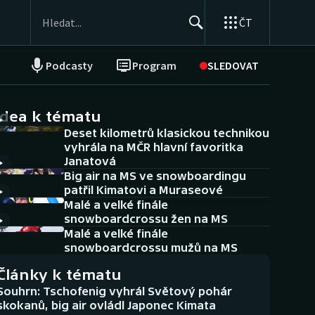
ČT
Podcasty
Program
SLEDOVAT
NEPŘEHLÉDNĚTE
Soutěže
idea k tématu
Deset kilometrů klasickou technikou
Historické návraty
vyhrála na MČR hlavní favoritka
Janatová
Aplikace ČT sport
Big air na MS ve snowboardingu
patřil Kimatovi a Muraseové
AZ kvíz
Malé a velké finále
snowboardcrossu žen na MS
Malé a velké finále
snowboardcrossu mužů na MS
Články k tématu
Souhrn: Tschofenig vyhrál Světový pohár
skokanů, big air ovládl Japonec Kimata