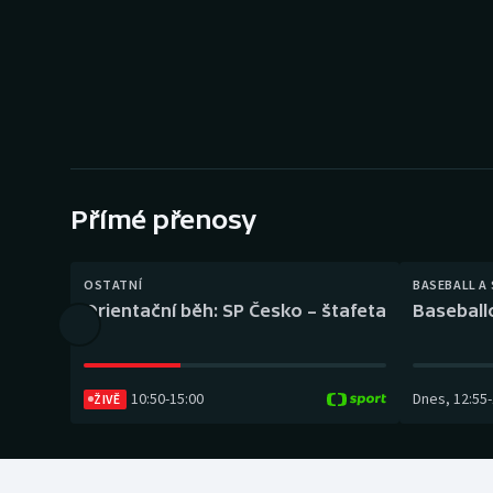
Curling
Dostihy
Florbal
Futsal
Přímé přenosy
Golf
Gymnastika
OSTATNÍ
BASEBALL A
Orientační běh: SP Česko – štafeta
Baseball
10:50
-
15:00
Dnes
,
12:55
-
ŽIVĚ