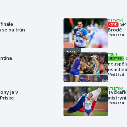
OSTATNÍ
finále
SP
ŽIVĚ
a se na trůn
Brodě
Před 1 hod
Video
TENIS
antina
SESTŘIH
neuspěla
osmifiná
Před 1 hod
ATLETIKA
ony je v
Tyčkařka
 Priske
mistryní
Před 3 hod