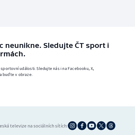
 neunikne. Sledujte ČT sport i
ormách.
 sportovní události. Sledujte nás i na Facebooku, X,
a buďte v obraze.
eská televize na sociálních sítích: