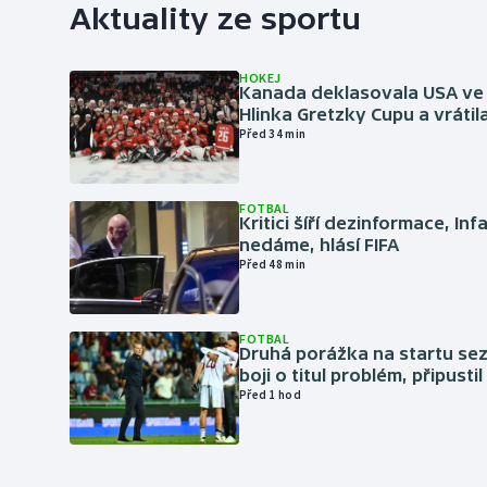
Aktuality ze sportu
HOKEJ
Kanada deklasovala USA ve 
Hlinka Gretzky Cupu a vrátil
Před 34 min
FOTBAL
Kritici šíří dezinformace, Inf
nedáme, hlásí FIFA
Před 48 min
FOTBAL
Druhá porážka na startu sez
boji o titul problém, připustil
Před 1 hod