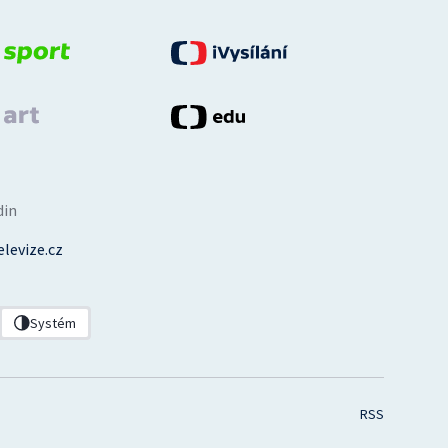
din
levize.cz
Systém
RSS