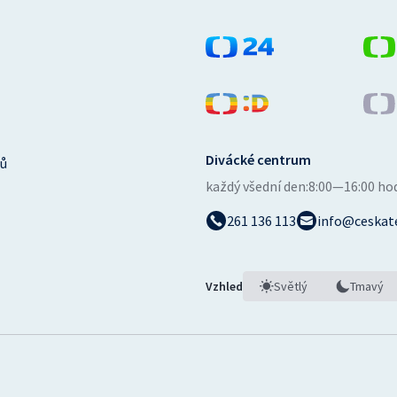
Divácké centrum
ů
každý všední den:
8:00—16:00 ho
261 136 113
info@ceskate
Vzhled
Světlý
Tmavý