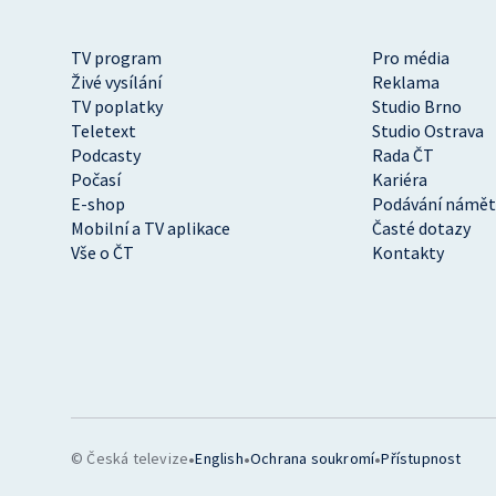
TV program
Pro média
Živé vysílání
Reklama
TV poplatky
Studio Brno
Teletext
Studio Ostrava
Podcasty
Rada ČT
Počasí
Kariéra
E-shop
Podávání námět
Mobilní a TV aplikace
Časté dotazy
Vše o ČT
Kontakty
•
•
•
© Česká televize
English
Ochrana soukromí
Přístupnost