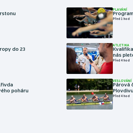
PLAVÁNÍ
erstonu
Program
Před 1 hod
ATLETIKA
vropy do 23
Kvalifika
nás plet
Před 4 hod
VESLOVÁNÍ
Křivda
Párová č
vého poháru
Plovdivu
Před 4 hod