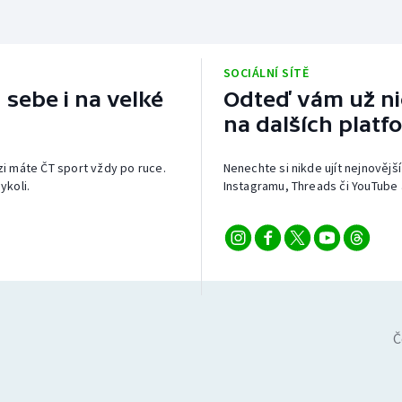
SOCIÁLNÍ SÍTĚ
 sebe i na velké
Odteď vám už nic
na dalších platf
izi máte ČT sport vždy po ruce.
Nenechte si nikde ujít nejnovější
ykoli.
Instagramu, Threads či YouTube 
Č