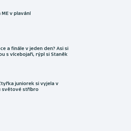
 ME v plavání
ce a finále v jeden den? Asi si
ou s vícebojaři, rýpl si Staněk
tyřka juniorek si vyjela v
 světové stříbro