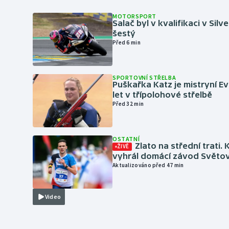
MOTORSPORT
Salač byl v kvalifikaci v Silv
šestý
Před 6 min
SPORTOVNÍ STŘELBA
Puškařka Katz je mistryní E
let v třípolohové střelbě
Před 32 min
OSTATNÍ
Zlato na střední trati. 
ŽIVĚ
vyhrál domácí závod Světo
Aktualizováno před 47 min
Video