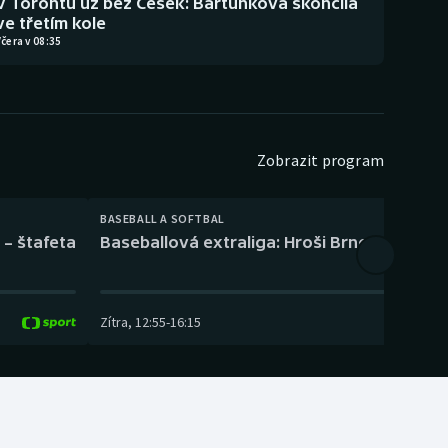
V Torontu už bez Češek: Bartůňková skončila
ve třetím kole
čera v 08:35
Zobrazit program
BASEBALL A SOFTBAL
 – štafeta
Baseballová extraliga: Hroši Brno – Eagles
Zítra
,
12:55
-
16:15