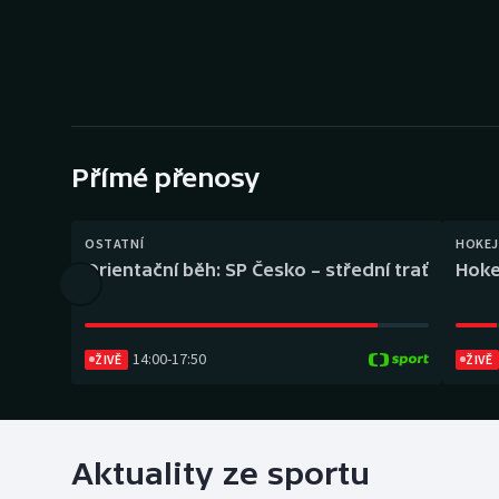
Curling
Dostihy
Florbal
Futsal
Přímé přenosy
Golf
OSTATNÍ
HOKEJ
Orientační běh: SP Česko – střední trať
Hoke
Gymnastika
14:00
-
17:50
ŽIVĚ
ŽIVĚ
Aktuality ze sportu