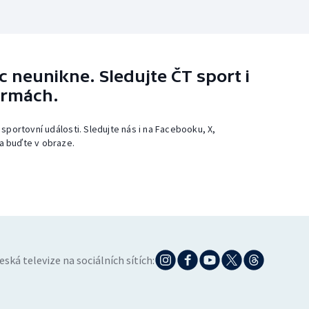
 neunikne. Sledujte ČT sport i
ormách.
 sportovní události. Sledujte nás i na Facebooku, X,
a buďte v obraze.
eská televize na sociálních sítích: