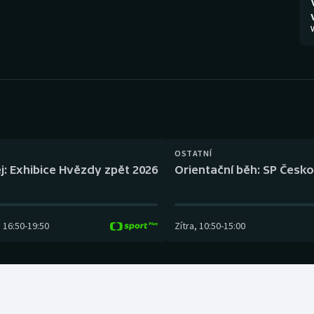
Moderní pětiboj
Triatlon
V
Motorsport
Veslování
Olympijské hry
Vodní slalom
Parasport
Volejbal
Plavání
Ostatní
OSTATNÍ
j: Exhibice Hvězdy zpět 2026
Orientační běh: SP Česko
Plážový volejbal
16:50
-
19:50
Zítra
,
10:50
-
15:00