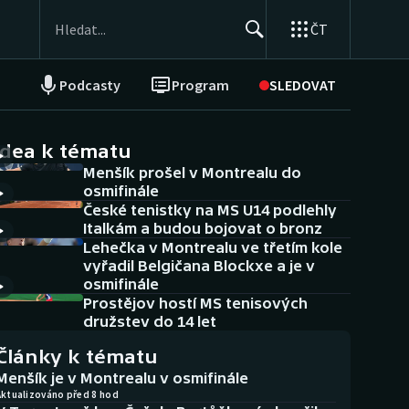
ČT
Podcasty
Program
SLEDOVAT
NEPŘEHLÉDNĚTE
Soutěže
idea k tématu
Menšík prošel v Montrealu do
Historické návraty
osmifinále
České tenistky na MS U14 podlehly
Aplikace ČT sport
Italkám a budou bojovat o bronz
Lehečka v Montrealu ve třetím kole
AZ kvíz
vyřadil Belgičana Blockxe a je v
osmifinále
Prostějov hostí MS tenisových
družstev do 14 let
Články k tématu
Menšík je v Montrealu v osmifinále
Aktualizováno před 8 hod