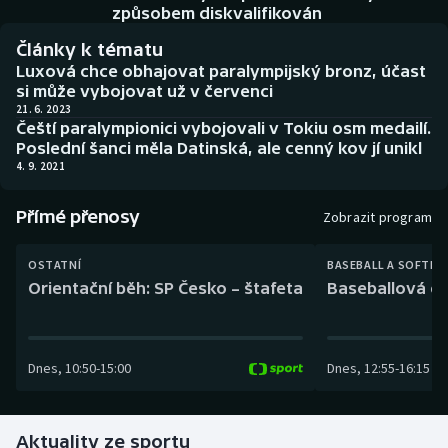
Baseball a softbal
Soutěže
způsobem diskvalifikován
Články k tématu
Basketbal
Historické návraty
Luxová chce obhajovat paralympijský bronz, účast
si může vybojovat už v červenci
Biatlon
Aplikace ČT sport
21. 6. 2023
Čeští paralympionici vybojovali v Tokiu osm medailí.
Poslední šanci měla Datinská, ale cenný kov jí unikl
Boby a skeleton
AZ kvíz
4. 9. 2021
Box
Přímé přenosy
Zobrazit program
Curling
OSTATNÍ
BASEBALL A SOFTBA
Orientační běh: SP Česko – štafeta
Baseballová ex
Dostihy
Florbal
Dnes
,
10:50
-
15:00
Dnes
,
12:55
-
16:15
Futsal
Aktuality ze sportu
Golf