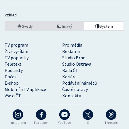
Vzhled
Světlý
Tmavý
Systém
TV program
Pro média
Živé vysílání
Reklama
TV poplatky
Studio Brno
Teletext
Studio Ostrava
Podcasty
Rada ČT
Počasí
Kariéra
E-shop
Podávání námětů
Mobilní a TV aplikace
Časté dotazy
Vše o ČT
Kontakty
Instagram
Facebook
YouTube
X
Threads