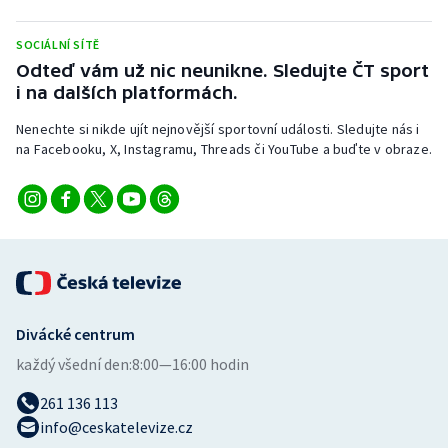
Stolní tenis
SOCIÁLNÍ SÍTĚ
Triatlon
Odteď vám už nic neunikne. Sledujte ČT sport
i na dalších platformách.
Veslování
Nenechte si nikde ujít nejnovější sportovní události. Sledujte nás i
na Facebooku, X, Instagramu, Threads či YouTube a buďte v obraze.
Vodní slalom
Volejbal
Ostatní
Divácké centrum
každý všední den:
8:00—16:00 hodin
261 136 113
info@ceskatelevize.cz