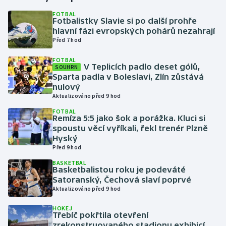
FOTBAL
Fotbalistky Slavie si po další prohře
Gymnastika
hlavní fázi evropských pohárů nezahrají
Před 7 hod
Házená
FOTBAL
V Teplicích padlo deset gólů,
SOUHRN
Jezdectví
Sparta padla v Boleslavi, Zlín zůstává
nulový
Judo
Aktualizováno před 9 hod
FOTBAL
Remíza 5:5 jako šok a porážka. Kluci si
Krasobruslení
spoustu věcí vyříkali, řekl trenér Plzně
Hyský
Lezení
Před 9 hod
BASKETBAL
Lyže a snowboard
Basketbalistou roku je podeváté
Satoranský, Čechová slaví poprvé
Aktualizováno před 9 hod
Moderní pětiboj
HOKEJ
Třebíč pokřtila otevření
Motorsport
zrekonstruovaného stadionu exhibicí,