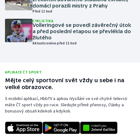
domácí porazili mistry z Prahy
Olympijské hry
Před 11 hod
CYKLISTIKA
Parasport
Volleringové se povedl závěrečný útok
a před poslední etapou se převlékla do
žlutého
Plavání
Aktualizováno před 12 hod
Plážový volejbal
Ragby
APLIKACE ČT SPORT
Mějte celý sportovní svět vždy u sebe i na
Rychlobruslení
velké obrazovce.
S mobilní aplikací, HbbTV a apkou iVysílání ve své chytré televizi
Rychlostní kanoistika
máte ČT sport vždy po ruce. Sledujte přímé přenosy, články a
bonusový obsah kdekoli a kdykoli.
Short track
Sportovní střelba