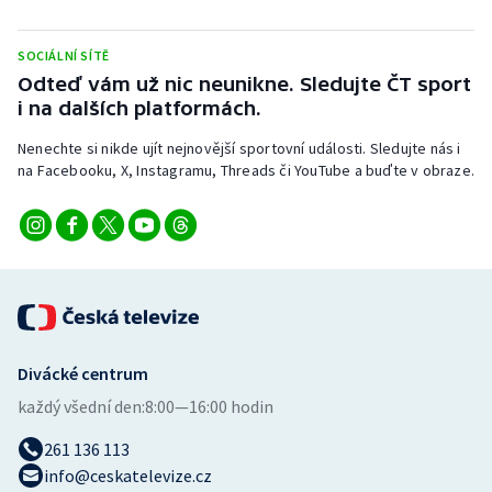
Short track
SOCIÁLNÍ SÍTĚ
Sportovní střelba
Odteď vám už nic neunikne. Sledujte ČT sport
i na dalších platformách.
Stolní tenis
Nenechte si nikde ujít nejnovější sportovní události. Sledujte nás i
na Facebooku, X, Instagramu, Threads či YouTube a buďte v obraze.
Triatlon
Veslování
Vodní slalom
Volejbal
Divácké centrum
Ostatní
každý všední den:
8:00—16:00 hodin
261 136 113
info@ceskatelevize.cz