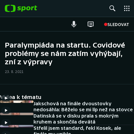
POPULÁRNÍ
SLEDOVAT
ME v atletice
Paralympiáda na startu. Covidové
problémy se nám zatím vyhýbají,
ME v plavání
zní z výpravy
Fotbal
23. 8. 2021
Hokej
Tenis
Videa k tématu
Jakschová na finále dvoustovky
DALŠÍ SPORTY
nedosáhla: Běželo se mi líp než na stovce
Datinská se v disku prala s mokrým
kruhem a skončila devátá
Americký fotbal
NEPŘEHLÉDNĚTE
Střelil jsem standard, řekl Kosek, ale