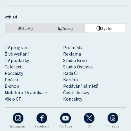
Vzhled
Světlý
Tmavý
Systém
TV program
Pro média
Živé vysílání
Reklama
TV poplatky
Studio Brno
Teletext
Studio Ostrava
Podcasty
Rada ČT
Počasí
Kariéra
E-shop
Podávání námětů
Mobilní a TV aplikace
Časté dotazy
Vše o ČT
Kontakty
Instagram
Facebook
YouTube
X
Threads