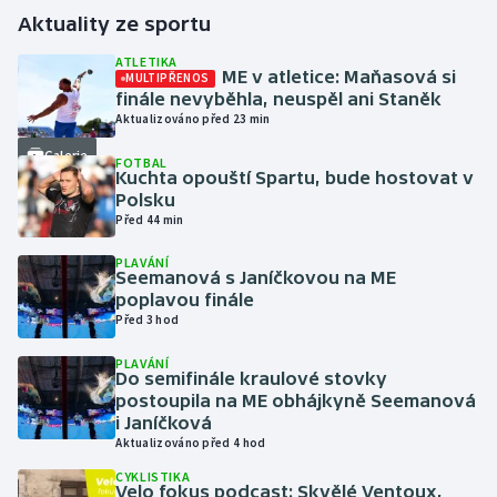
Aktuality ze sportu
Futsal
ATLETIKA
ME v atletice: Maňasová si
MULTIPŘENOS
finále nevyběhla, neuspěl ani Staněk
Golf
Aktualizováno před 23 min
Galerie
Gymnastika
FOTBAL
Kuchta opouští Spartu, bude hostovat v
Polsku
Házená
Před 44 min
Jezdectví
PLAVÁNÍ
Seemanová s Janíčkovou na ME
poplavou finále
Judo
Před 3 hod
PLAVÁNÍ
Krasobruslení
Do semifinále kraulové stovky
postoupila na ME obhájkyně Seemanová
Lezení
i Janíčková
Aktualizováno před 4 hod
Lyže a snowboard
CYKLISTIKA
Velo fokus podcast: Skvělé Ventoux,