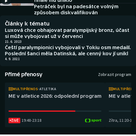
finále mu uniklo
Atletika
Soutěže
Petráček byl na padesátce volným
způsobem diskvalifikován
Baseball a softbal
Historické návraty
Články k tématu
Luxová chce obhajovat paralympijský bronz, účast
Basketbal
Aplikace ČT sport
si může vybojovat už v červenci
21. 6. 2023
Čeští paralympionici vybojovali v Tokiu osm medailí.
Biatlon
AZ kvíz
Poslední šanci měla Datinská, ale cenný kov jí unikl
4. 9. 2021
Boby a skeleton
Přímé přenosy
Zobrazit program
Box
MULTIPŘENOS
ATLETIKA
MULTIPŘEN
Curling
ME v atletice 2026: odpolední program
ME v atlet
Cyklistika
19:48
-
23:18
Zítra
,
11:20
-
14:
Dostihy
ŽIVĚ
Florbal