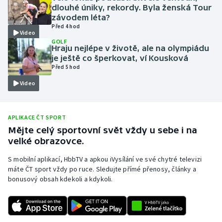
dlouhé úniky, rekordy. Byla ženská Tour
Moderní pětiboj
závodem léta?
Před 4 hod
Video
Motorsport
GOLF
Hraju nejlépe v životě, ale na olympiádu
je ještě co šperkovat, ví Kousková
Olympijské hry
Před 5 hod
Video
Parasport
Plavání
APLIKACE ČT SPORT
Mějte celý sportovní svět vždy u sebe i na
Plážový volejbal
velké obrazovce.
Ragby
S mobilní aplikací, HbbTV a apkou iVysílání ve své chytré televizi
máte ČT sport vždy po ruce. Sledujte přímé přenosy, články a
bonusový obsah kdekoli a kdykoli.
Rychlobruslení
Rychlostní kanoistika