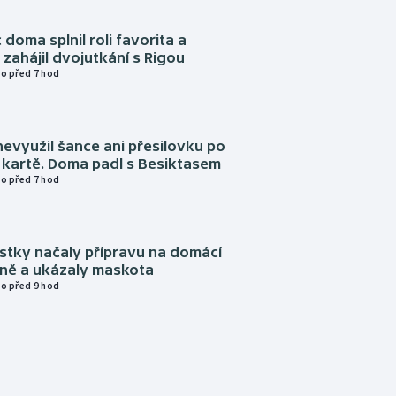
 doma splnil roli favorita a
zahájil dvojutkání s Rigou
o před 7 hod
evyužil šance ani přesilovku po
 kartě. Doma padl s Besiktasem
o před 7 hod
istky načaly přípravu na domácí
zně a ukázaly maskota
o před 9 hod