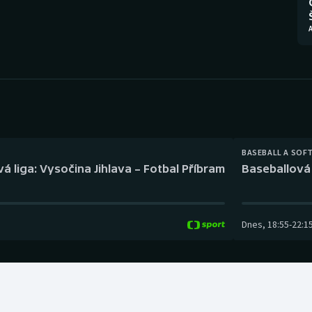
Moderní pětiboj
Triatlon
A
Motorsport
Veslování
Olympijské hry
Vodní slalom
Parasport
Volejbal
Plavání
Ostatní
BASEBALL A SOF
á liga: Vysočina Jihlava – Fotbal Příbram
Baseballová 
Plážový volejbal
Dnes
,
18:55
-
22:1