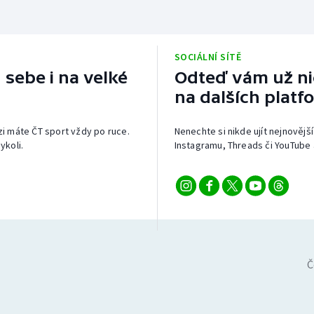
SOCIÁLNÍ SÍTĚ
 sebe i na velké
Odteď vám už nic
na dalších platf
izi máte ČT sport vždy po ruce.
Nenechte si nikde ujít nejnovější
ykoli.
Instagramu, Threads či YouTube 
Č