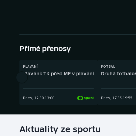
Curling
Dostihy
Florbal
Futsal
Přímé přenosy
Golf
PLAVÁNÍ
FOTBAL
Plavání: TK před ME v plavání
Druhá fotbalov
Gymnastika
Dnes
,
12:30
-
13:00
Dnes
,
17:35
-
19:55
Aktuality ze sportu