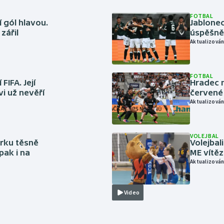
FOTBAL
 gól hlavou.
Jablonec
zářil
úspěšně 
Aktualizován
FOTBAL
FIFA. Její
Hradec n
vi už nevěří
červené
Aktualizován
VOLEJBAL
rku těsně
Volejbal
pak i na
ME vítě
Aktualizován
Video