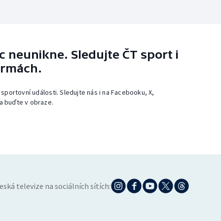
 neunikne. Sledujte ČT sport i
ormách.
 sportovní události. Sledujte nás i na Facebooku, X,
a buďte v obraze.
eská televize na sociálních sítích: