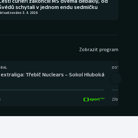
Čeští curleři zakončili MS dvěma debakly, od
Švédů schytali v jednom endu sedmičku
ktualizováno 3. 4. 2026
Zobrazit program
TBAL
OSTATNÍ
extraliga: Třebíč Nuclears – Sokol Hluboká
Orientační
5
Zítra
,
14:00
-
17