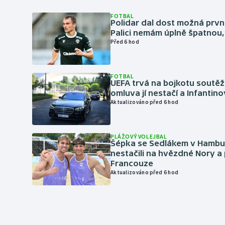
FOTBAL
Polidar dal dost možná první
Palici nemám úplně špatnou, 
Před 6 hod
FOTBAL
UEFA trvá na bojkotu soutěží 
omluva jí nestačí a Infantino
Aktualizováno před 6 hod
PLÁŽOVÝ VOLEJBAL
Šépka se Sedlákem v Hambu
nestačili na hvězdné Nory a 
Francouze
Aktualizováno před 6 hod