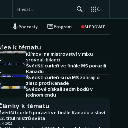
ČT
Podcasty
Program
SLEDOVAT
NEPŘEHLÉDNĚTE
Soutěže
idea k tématu
Klímovi na mistrovství v mixu
Historické návraty
srovnali bilanci
Švédští curleři ve finále MS porazili
Aplikace ČT sport
Kanadu
Švédští curleři si na MS zahrají o
AZ kvíz
zlato proti Kanadě
Švédové získali sedm bodů v
jednom endu
Články k tématu
Švédští curleři porazili ve finále Kanadu a slaví
13. titul mistrů světa
. 4. 2026