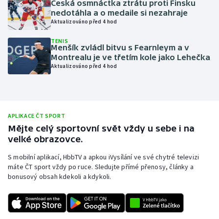
Česká osmnáctka ztrátu proti Finsku
nedotáhla a o medaile si nezahraje
Olympijské hry
Aktualizováno před 4 hod
Parasport
TENIS
Menšík zvládl bitvu s Fearnleym a v
Montrealu je ve třetím kole jako Lehečka
Plavání
Aktualizováno před 4 hod
Plážový volejbal
Ragby
APLIKACE ČT SPORT
Mějte celý sportovní svět vždy u sebe i na
Rychlobruslení
velké obrazovce.
Rychlostní kanoistika
S mobilní aplikací, HbbTV a apkou iVysílání ve své chytré televizi
máte ČT sport vždy po ruce. Sledujte přímé přenosy, články a
bonusový obsah kdekoli a kdykoli.
Short track
Sportovní střelba