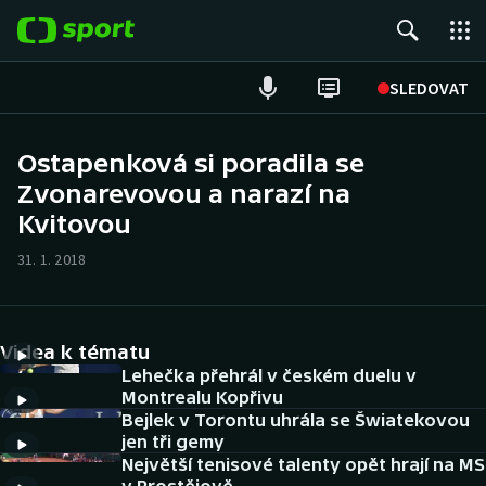
POPULÁRNÍ
SLEDOVAT
Fotbal
Ostapenková si poradila se
Zvonarevovou a narazí na
Hokej
Kvitovou
Tenis
31. 1. 2018
Atletika
Cyklistika
Videa k tématu
Lehečka přehrál v českém duelu v
DALŠÍ SPORTY
Montrealu Kopřivu
Bejlek v Torontu uhrála se Šwiatekovou
jen tři gemy
Americký fotbal
NEPŘEHLÉDNĚTE
Největší tenisové talenty opět hrají na MS