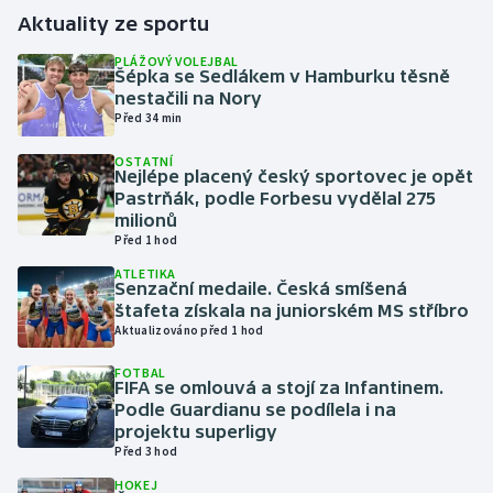
Aktuality ze sportu
Gymnastika
PLÁŽOVÝ VOLEJBAL
Šépka se Sedlákem v Hamburku těsně
nestačili na Nory
Házená
Před 34 min
Jezdectví
OSTATNÍ
Nejlépe placený český sportovec je opět
Pastrňák, podle Forbesu vydělal 275
Judo
milionů
Před 1 hod
Krasobruslení
ATLETIKA
Senzační medaile. Česká smíšená
štafeta získala na juniorském MS stříbro
Lezení
Aktualizováno před 1 hod
Lyže a snowboard
FOTBAL
FIFA se omlouvá a stojí za Infantinem.
Podle Guardianu se podílela i na
Moderní pětiboj
projektu superligy
Před 3 hod
Motorsport
HOKEJ