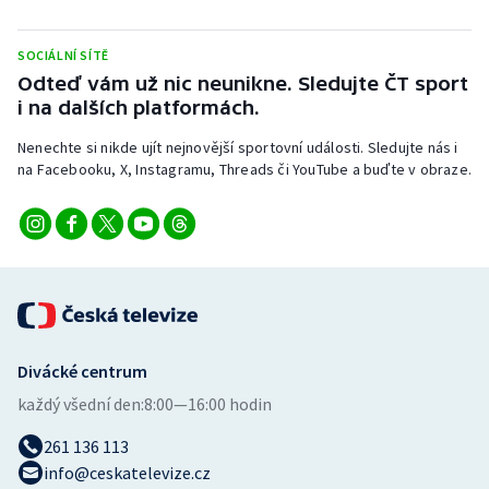
Stolní tenis
SOCIÁLNÍ SÍTĚ
Triatlon
Odteď vám už nic neunikne. Sledujte ČT sport
i na dalších platformách.
Veslování
Nenechte si nikde ujít nejnovější sportovní události. Sledujte nás i
na Facebooku, X, Instagramu, Threads či YouTube a buďte v obraze.
Vodní slalom
Volejbal
Ostatní
Divácké centrum
každý všední den:
8:00—16:00 hodin
261 136 113
info@ceskatelevize.cz