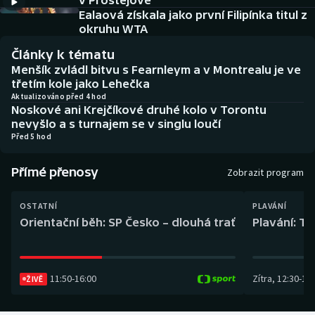
v Prostějově
Baseball a softbal
Soutěže
Ealaová získala jako první Filipínka titul z
okruhu WTA
Basketbal
Historické návraty
Články k tématu
Menšík zvládl bitvu s Fearnleym a v Montrealu je ve
Biatlon
Aplikace ČT sport
třetím kole jako Lehečka
Aktualizováno před 4 hod
Noskové ani Krejčíkové druhé kolo v Torontu
Boby a skeleton
AZ kvíz
nevyšlo a s turnajem se v singlu loučí
Před 5 hod
Box
Přímé přenosy
Zobrazit program
Curling
OSTATNÍ
PLAVÁNÍ
Dostihy
Orientační běh: SP Česko – dlouhá trať
Plavání: TK
Florbal
11:50
-
16:00
Zítra
,
12:30
-
13:
Futsal
ŽIVĚ
Golf