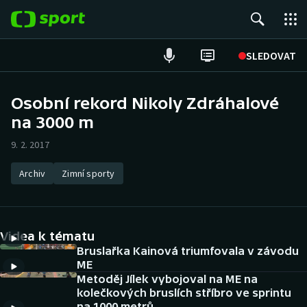
POPULÁRNÍ
SLEDOVAT
Fotbal
Osobní rekord Nikoly Zdráhalové
na 3000 m
Hokej
9. 2. 2017
Tenis
Archiv
Zimní sporty
Atletika
Cyklistika
Videa k tématu
DALŠÍ SPORTY
Bruslařka Kainová triumfovala v závodu
ME
Metoděj Jílek vybojoval na ME na
Americký fotbal
NEPŘEHLÉDNĚTE
kolečkových bruslích stříbro ve sprintu
na 1000 metrů