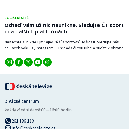
Stolní tenis
Triatlon
SOCIÁLNÍ SÍTĚ
Odteď vám už nic neunikne. Sledujte ČT sport
i na dalších platformách.
Veslování
Nenechte si nikde ujít nejnovější sportovní události. Sledujte nás i
Vodní slalom
na Facebooku, X, Instagramu, Threads či YouTube a buďte v obraze.
Volejbal
Ostatní
Divácké centrum
každý všední den:
8:00—16:00 hodin
261 136 113
info@ceskatelevize.cz