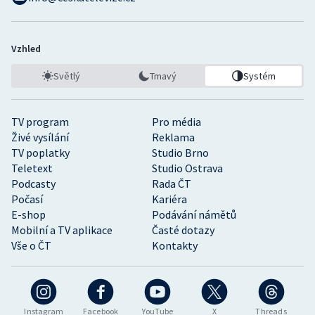
Vzhled
Světlý
Tmavý
Systém
TV program
Pro média
Živé vysílání
Reklama
TV poplatky
Studio Brno
Teletext
Studio Ostrava
Podcasty
Rada ČT
Počasí
Kariéra
E-shop
Podávání námětů
Mobilní a TV aplikace
Časté dotazy
Vše o ČT
Kontakty
Instagram
Facebook
YouTube
X
Threads