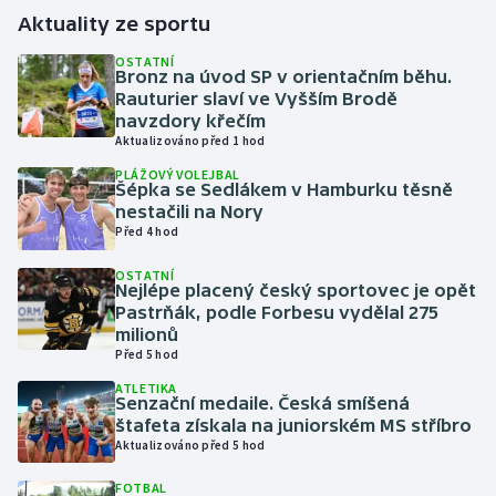
Aktuality ze sportu
Gymnastika
OSTATNÍ
Bronz na úvod SP v orientačním běhu.
Rauturier slaví ve Vyšším Brodě
Házená
navzdory křečím
Aktualizováno před 1 hod
Jezdectví
PLÁŽOVÝ VOLEJBAL
Šépka se Sedlákem v Hamburku těsně
Judo
nestačili na Nory
Před 4 hod
Krasobruslení
OSTATNÍ
Nejlépe placený český sportovec je opět
Pastrňák, podle Forbesu vydělal 275
Lezení
milionů
Před 5 hod
Lyže a snowboard
ATLETIKA
Senzační medaile. Česká smíšená
Moderní pětiboj
štafeta získala na juniorském MS stříbro
Aktualizováno před 5 hod
Motorsport
FOTBAL