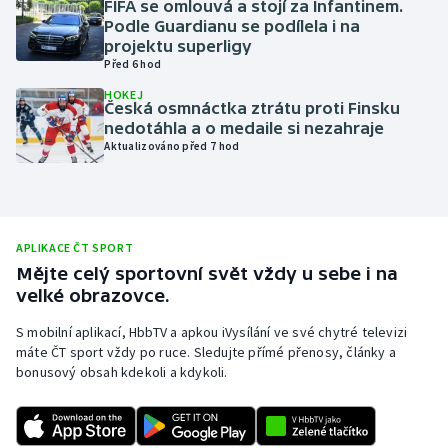
FIFA se omlouvá a stojí za Infantinem.
Podle Guardianu se podílela i na
Olympijské hry
projektu superligy
Před 6 hod
Parasport
HOKEJ
Česká osmnáctka ztrátu proti Finsku
Plavání
nedotáhla a o medaile si nezahraje
Aktualizováno před 7 hod
Plážový volejbal
Ragby
APLIKACE ČT SPORT
Rychlobruslení
Mějte celý sportovní svět vždy u sebe i na
velké obrazovce.
Rychlostní kanoistika
S mobilní aplikací, HbbTV a apkou iVysílání ve své chytré televizi
máte ČT sport vždy po ruce. Sledujte přímé přenosy, články a
Short track
bonusový obsah kdekoli a kdykoli.
Sportovní střelba