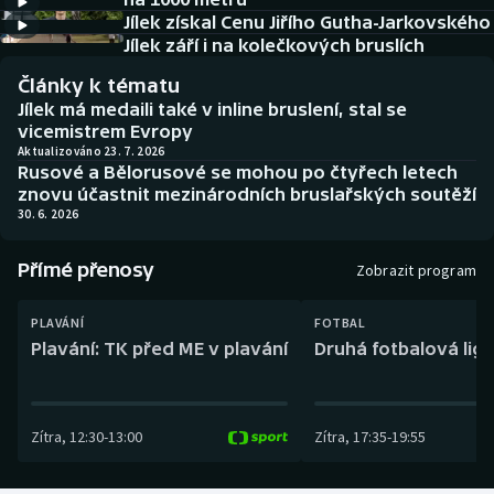
Baseball a softbal
Soutěže
Jílek získal Cenu Jiřího Gutha-Jarkovského
Jílek září i na kolečkových bruslích
Basketbal
Historické návraty
Články k tématu
Jílek má medaili také v inline bruslení, stal se
Biatlon
Aplikace ČT sport
vicemistrem Evropy
Aktualizováno 23. 7. 2026
Rusové a Bělorusové se mohou po čtyřech letech
Boby a skeleton
AZ kvíz
znovu účastnit mezinárodních bruslařských soutěží
30. 6. 2026
Box
Přímé přenosy
Zobrazit program
Curling
PLAVÁNÍ
FOTBAL
Dostihy
Plavání: TK před ME v plavání
Druhá fotbalová liga
Florbal
Zítra
,
12:30
-
13:00
Zítra
,
17:35
-
19:55
Futsal
Golf