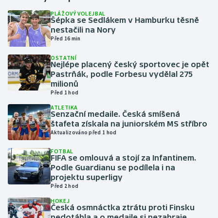
PLÁŽOVÝ VOLEJBAL
Šépka se Sedlákem v Hamburku těsně
Gymnastika
nestačili na Nory
Před 16 min
Házená
OSTATNÍ
Nejlépe placený český sportovec je opět
Jezdectví
Pastrňák, podle Forbesu vydělal 275
milionů
Judo
Před 1 hod
ATLETIKA
Senzační medaile. Česká smíšená
Krasobruslení
štafeta získala na juniorském MS stříbro
Aktualizováno před 1 hod
Lezení
FOTBAL
FIFA se omlouvá a stojí za Infantinem.
Lyže a snowboard
Podle Guardianu se podílela i na
projektu superligy
Moderní pětiboj
Před 2 hod
HOKEJ
Česká osmnáctka ztrátu proti Finsku
Motorsport
nedotáhla a o medaile si nezahraje