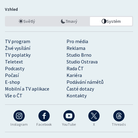
Vzhled
Světlý
Tmavý
Systém
TV program
Pro média
Živé vysílání
Reklama
TV poplatky
Studio Brno
Teletext
Studio Ostrava
Podcasty
Rada ČT
Počasí
Kariéra
E-shop
Podávání námětů
Mobilní a TV aplikace
Časté dotazy
Vše o ČT
Kontakty
Instagram
Facebook
YouTube
X
Threads