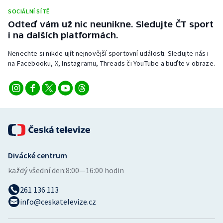
Stolní tenis
SOCIÁLNÍ SÍTĚ
Odteď vám už nic neunikne. Sledujte ČT sport
Triatlon
i na dalších platformách.
Nenechte si nikde ujít nejnovější sportovní události. Sledujte nás i
Veslování
na Facebooku, X, Instagramu, Threads či YouTube a buďte v obraze.
Vodní slalom
Volejbal
Ostatní
Divácké centrum
každý všední den:
8:00—16:00 hodin
261 136 113
info@ceskatelevize.cz