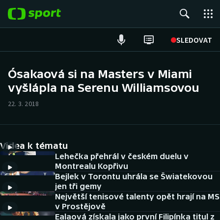
POPULÁRNÍ
SLEDOVAT
Fotbal
Ósakaová si na Masters v Miami
vyšlápla na Serenu Williamsovou
Hokej
22. 3. 2018
Tenis
Atletika
Videa k tématu
Cyklistika
Lehečka přehrál v českém duelu v
Montrealu Kopřivu
Bejlek v Torontu uhrála se Šwiatekovou
DALŠÍ SPORTY
jen tři gemy
Největší tenisové talenty opět hrají na MS
Americký fotbal
NEPŘEHLÉDNĚTE
v Prostějově
Ealaová získala jako první Filipínka titul z