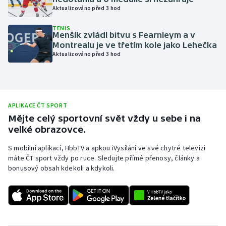
Aktualizováno před 3 hod
Olympijské hry
TENIS
Menšík zvládl bitvu s Fearnleym a v
Parasport
Montrealu je ve třetím kole jako Lehečka
Aktualizováno před 3 hod
Plavání
Plážový volejbal
APLIKACE ČT SPORT
Ragby
Mějte celý sportovní svět vždy u sebe i na
velké obrazovce.
Rychlobruslení
S mobilní aplikací, HbbTV a apkou iVysílání ve své chytré televizi
máte ČT sport vždy po ruce. Sledujte přímé přenosy, články a
Rychlostní kanoistika
bonusový obsah kdekoli a kdykoli.
Short track
Sportovní střelba