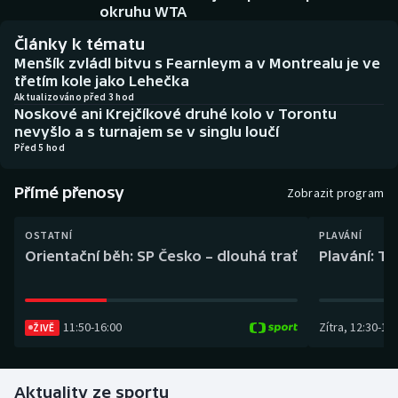
Baseball a softbal
Soutěže
okruhu WTA
Články k tématu
Basketbal
Historické návraty
Menšík zvládl bitvu s Fearnleym a v Montrealu je ve
třetím kole jako Lehečka
Biatlon
Aplikace ČT sport
Aktualizováno před 3 hod
Noskové ani Krejčíkové druhé kolo v Torontu
nevyšlo a s turnajem se v singlu loučí
Boby a skeleton
AZ kvíz
Před 5 hod
Box
Přímé přenosy
Zobrazit program
Curling
OSTATNÍ
PLAVÁNÍ
Orientační běh: SP Česko – dlouhá trať
Plavání: TK
Dostihy
Florbal
11:50
-
16:00
Zítra
,
12:30
-
13:
ŽIVĚ
Futsal
Aktuality ze sportu
Golf