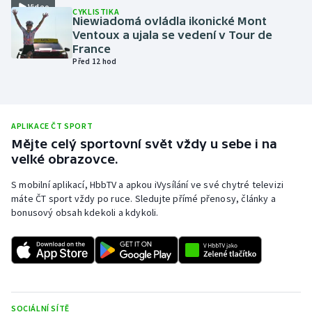
Video
CYKLISTIKA
Olympijské hry
Niewiadomá ovládla ikonické Mont
Ventoux a ujala se vedení v Tour de
France
Parasport
Před 12 hod
Plavání
Plážový volejbal
APLIKACE ČT SPORT
Mějte celý sportovní svět vždy u sebe i na
Ragby
velké obrazovce.
S mobilní aplikací, HbbTV a apkou iVysílání ve své chytré televizi
Rychlobruslení
máte ČT sport vždy po ruce. Sledujte přímé přenosy, články a
bonusový obsah kdekoli a kdykoli.
Rychlostní kanoistika
Short track
Sportovní střelba
SOCIÁLNÍ SÍTĚ