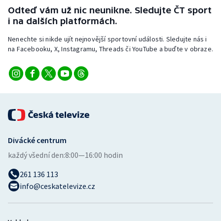
Stolní tenis
Odteď vám už nic neunikne. Sledujte ČT sport
i na dalších platformách.
Triatlon
Nenechte si nikde ujít nejnovější sportovní události. Sledujte nás i
na Facebooku, X, Instagramu, Threads či YouTube a buďte v obraze.
Veslování
Vodní slalom
Volejbal
Ostatní
Divácké centrum
každý všední den:
8:00—16:00 hodin
261 136 113
info@ceskatelevize.cz