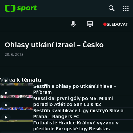
POPULÁRNÍ
SLEDOVAT
Fotbal
Ohlasy utkání Izrael – Česko
Hokej
29. 6. 2023
Tenis
Videa k tématu
Atletika
Sestřih a ohlasy po utkání Jihlava –
Příbram
Cyklistika
Messi dal první góly po MS, Miami
porazilo Atlético San Luis 4:2
DALŠÍ SPORTY
Sestřih kvalifikace Ligy mistryň Slavia
Praha – Rangers FC
Americký fotbal
Fotbalisté Hradce Králové vyzvou v
NEPŘEHLÉDNĚTE
předkole Evropské ligy Besiktas