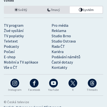
Vzhled
Světlý
Tmavý
Systém
TV program
Pro média
Živé vysílání
Reklama
TV poplatky
Studio Brno
Teletext
Studio Ostrava
Podcasty
Rada ČT
Počasí
Kariéra
E-shop
Podávání námětů
Mobilní a TV aplikace
Časté dotazy
Vše o ČT
Kontakty
Instagram
Facebook
YouTube
X
Threads
© Česká televize