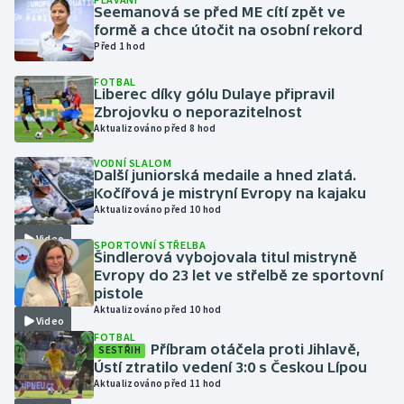
Seemanová se před ME cítí zpět ve
formě a chce útočit na osobní rekord
Gymnastika
Před 1 hod
FOTBAL
Házená
Liberec díky gólu Dulaye připravil
Zbrojovku o neporazitelnost
Jezdectví
Aktualizováno před 8 hod
VODNÍ SLALOM
Judo
Další juniorská medaile a hned zlatá.
Kočířová je mistryní Evropy na kajaku
Aktualizováno před 10 hod
Krasobruslení
Video
SPORTOVNÍ STŘELBA
Lezení
Šindlerová vybojovala titul mistryně
Evropy do 23 let ve střelbě ze sportovní
pistole
Lyže a snowboard
Aktualizováno před 10 hod
Video
FOTBAL
Moderní pětiboj
Příbram otáčela proti Jihlavě,
SESTŘIH
Ústí ztratilo vedení 3:0 s Českou Lípou
Aktualizováno před 11 hod
Motorsport