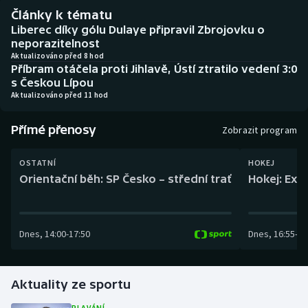
Baseball a softbal
Soutěže
Články k tématu
Liberec díky gólu Dulaye připravil Zbrojovku o
Basketbal
Historické návraty
neporazitelnost
Aktualizováno před 8 hod
Příbram otáčela proti Jihlavě, Ústí ztratilo vedení 3:0
Biatlon
Aplikace ČT sport
s Českou Lípou
Aktualizováno před 11 hod
Boby a skeleton
AZ kvíz
Přímé přenosy
Zobrazit program
Box
OSTATNÍ
HOKEJ
Curling
Orientační běh: SP Česko – střední trať
Hokej: Exh
Dostihy
Dnes
,
14:00
-
17:50
Dnes
,
16:55
-
19
Florbal
Futsal
Aktuality ze sportu
Golf
PLAVÁNÍ