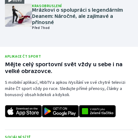
Video
KRASOBRUSLENÍ
Olympijské hry
Mrázkovi o spolupráci s legendárním
Deanem: Náročné, ale zajímavé a
přínosné
Parasport
Před 7 hod
Plavání
Plážový volejbal
APLIKACE ČT SPORT
Mějte celý sportovní svět vždy u sebe i na
Ragby
velké obrazovce.
S mobilní aplikací, HbbTV a apkou iVysílání ve své chytré televizi
Rychlobruslení
máte ČT sport vždy po ruce. Sledujte přímé přenosy, články a
bonusový obsah kdekoli a kdykoli.
Rychlostní kanoistika
Short track
Sportovní střelba
SOCIÁLNÍ SÍTĚ