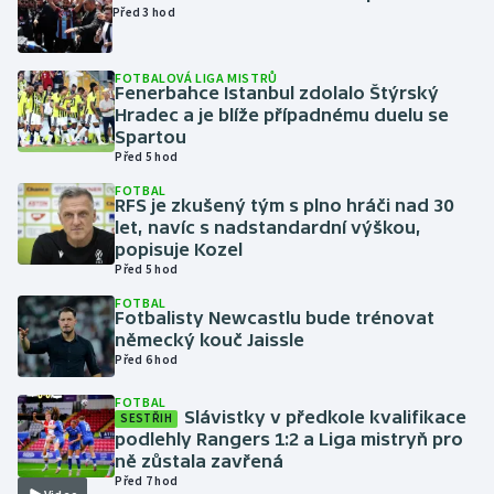
Před 3 hod
Gymnastika
FOTBALOVÁ LIGA MISTRŮ
Fenerbahce Istanbul zdolalo Štýrský
Házená
Hradec a je blíže případnému duelu se
Spartou
Jezdectví
Před 5 hod
FOTBAL
RFS je zkušený tým s plno hráči nad 30
Judo
let, navíc s nadstandardní výškou,
popisuje Kozel
Krasobruslení
Před 5 hod
FOTBAL
Lezení
Fotbalisty Newcastlu bude trénovat
německý kouč Jaissle
Před 6 hod
Lyže a snowboard
FOTBAL
Slávistky v předkole kvalifikace
Moderní pětiboj
SESTŘIH
podlehly Rangers 1:2 a Liga mistryň pro
ně zůstala zavřená
Motorsport
Před 7 hod