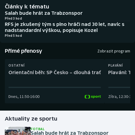
Baseball a softbal
Soutěže
Články k tématu
Salah bude hrát za Trabzonspor
Basketbal
Historické návraty
Před 3 hod
RFS je zkušený tým s plno hráči nad 30 let, navíc s
nadstandardní výškou, popisuje Kozel
Biatlon
Aplikace ČT sport
Před 5 hod
Boby a skeleton
AZ kvíz
Přímé přenosy
Zobrazit program
Box
OSTATNÍ
PLAVÁNÍ
Orientační běh: SP Česko – dlouhá trať
Plavání: TK
Curling
Dostihy
Dnes
,
11:50
-
16:00
Zítra
,
12:30
-
13:
Florbal
Aktuality ze sportu
Futsal
FOTBAL
Salah bude hrát za Trabzonspor
Golf