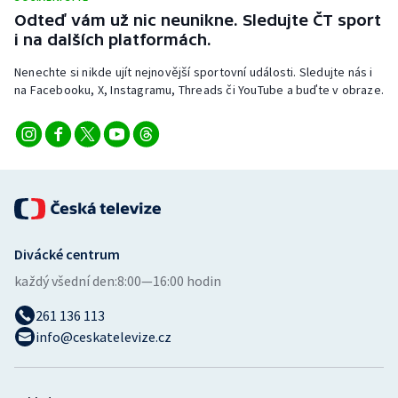
Stolní tenis
Odteď vám už nic neunikne. Sledujte ČT sport
i na dalších platformách.
Triatlon
Nenechte si nikde ujít nejnovější sportovní události. Sledujte nás i
na Facebooku, X, Instagramu, Threads či YouTube a buďte v obraze.
Veslování
Vodní slalom
Volejbal
Ostatní
Divácké centrum
každý všední den:
8:00—16:00 hodin
261 136 113
info@ceskatelevize.cz