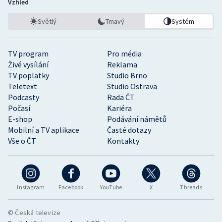
Vzhled
Světlý
Tmavý
Systém
TV program
Pro média
Živé vysílání
Reklama
TV poplatky
Studio Brno
Teletext
Studio Ostrava
Podcasty
Rada ČT
Počasí
Kariéra
E-shop
Podávání námětů
Mobilní a TV aplikace
Časté dotazy
Vše o ČT
Kontakty
Instagram
Facebook
YouTube
X
Threads
© Česká televize