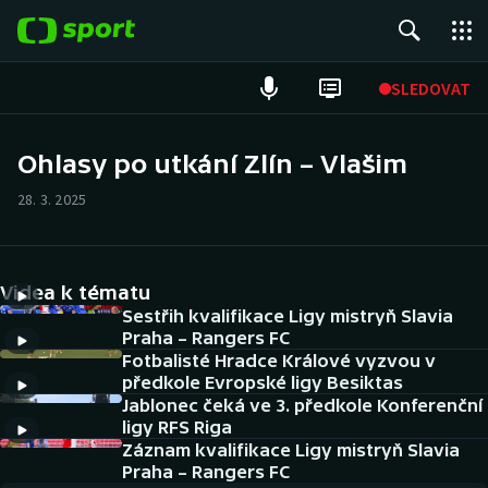
POPULÁRNÍ
SLEDOVAT
Fotbal
Ohlasy po utkání Zlín – Vlašim
Hokej
28. 3. 2025
Tenis
Videa k tématu
Atletika
Sestřih kvalifikace Ligy mistryň Slavia
Praha – Rangers FC
Cyklistika
Fotbalisté Hradce Králové vyzvou v
předkole Evropské ligy Besiktas
DALŠÍ SPORTY
Jablonec čeká ve 3. předkole Konferenční
ligy RFS Riga
Americký fotbal
Záznam kvalifikace Ligy mistryň Slavia
NEPŘEHLÉDNĚTE
Praha – Rangers FC