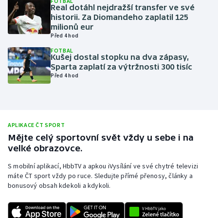
FOTBAL
Real dotáhl nejdražší transfer ve své
Olympijské hry
historii. Za Diomandeho zaplatil 125
milionů eur
Před 4 hod
Parasport
FOTBAL
Kušej dostal stopku na dva zápasy,
Plavání
Sparta zaplatí za výtržnosti 300 tisíc
Před 4 hod
Plážový volejbal
Ragby
APLIKACE ČT SPORT
Rychlobruslení
Mějte celý sportovní svět vždy u sebe i na
velké obrazovce.
Rychlostní kanoistika
S mobilní aplikací, HbbTV a apkou iVysílání ve své chytré televizi
máte ČT sport vždy po ruce. Sledujte přímé přenosy, články a
Short track
bonusový obsah kdekoli a kdykoli.
Sportovní střelba