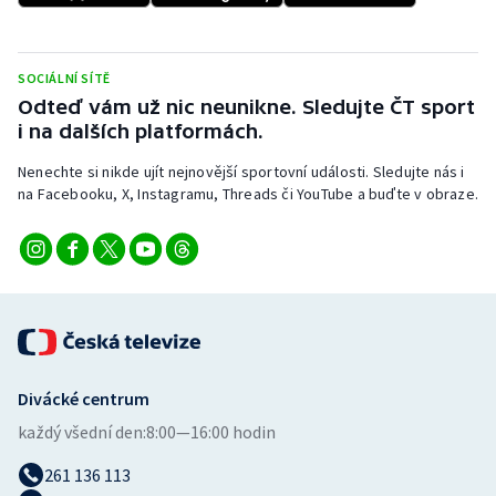
Stolní tenis
Triatlon
SOCIÁLNÍ SÍTĚ
Odteď vám už nic neunikne. Sledujte ČT sport
Veslování
i na dalších platformách.
Nenechte si nikde ujít nejnovější sportovní události. Sledujte nás i
Vodní slalom
na Facebooku, X, Instagramu, Threads či YouTube a buďte v obraze.
Volejbal
Ostatní
Divácké centrum
každý všední den:
8:00—16:00 hodin
261 136 113