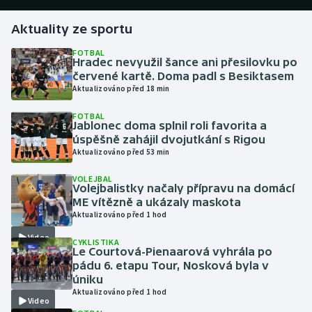
Aktuality ze sportu
Gymnastika
FOTBAL
Hradec nevyužil šance ani přesilovku po
Házená
červené kartě. Doma padl s Besiktasem
Aktualizováno před 18 min
Jezdectví
FOTBAL
Jablonec doma splnil roli favorita a
Judo
úspěšně zahájil dvojutkání s Rigou
Aktualizováno před 53 min
Krasobruslení
VOLEJBAL
Volejbalistky načaly přípravu na domácí
Lezení
ME vítězně a ukázaly maskota
Aktualizováno před 1 hod
Lyže a snowboard
Video
CYKLISTIKA
Le Courtová-Pienaarová vyhrála po
Moderní pětiboj
pádu 6. etapu Tour, Nosková byla v
úniku
Aktualizováno před 1 hod
Motorsport
Video