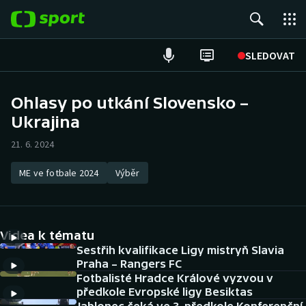
POPULÁRNÍ
SLEDOVAT
Fotbal
Ohlasy po utkání Slovensko –
Ukrajina
Hokej
21. 6. 2024
Tenis
ME ve fotbale 2024
Výběr
Atletika
Cyklistika
Videa k tématu
DALŠÍ SPORTY
Sestřih kvalifikace Ligy mistryň Slavia
Praha – Rangers FC
Fotbalisté Hradce Králové vyzvou v
Americký fotbal
NEPŘEHLÉDNĚTE
předkole Evropské ligy Besiktas