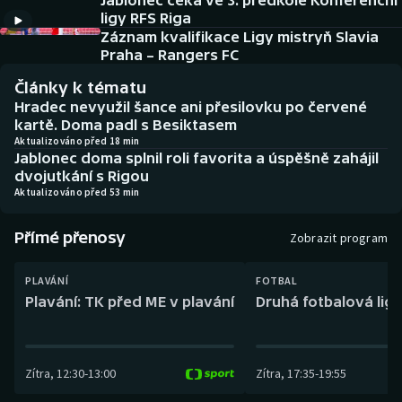
Jablonec čeká ve 3. předkole Konferenční
Baseball a softbal
Soutěže
ligy RFS Riga
Záznam kvalifikace Ligy mistryň Slavia
Basketbal
Historické návraty
Praha – Rangers FC
Články k tématu
Biatlon
Aplikace ČT sport
Hradec nevyužil šance ani přesilovku po červené
kartě. Doma padl s Besiktasem
Boby a skeleton
AZ kvíz
Aktualizováno před 18 min
Jablonec doma splnil roli favorita a úspěšně zahájil
dvojutkání s Rigou
Box
Aktualizováno před 53 min
Curling
Přímé přenosy
Zobrazit program
Dostihy
PLAVÁNÍ
FOTBAL
Plavání: TK před ME v plavání
Druhá fotbalová liga
Florbal
Futsal
Zítra
,
12:30
-
13:00
Zítra
,
17:35
-
19:55
Golf