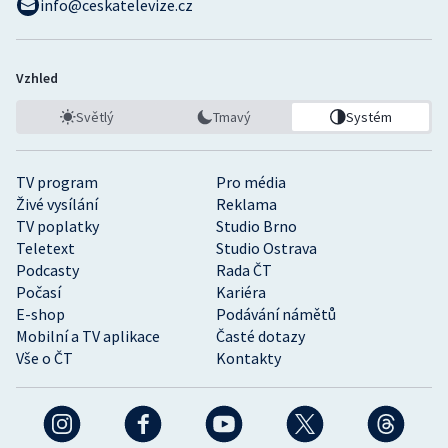
info@ceskatelevize.cz
Vzhled
Světlý
Tmavý
Systém
TV program
Pro média
Živé vysílání
Reklama
TV poplatky
Studio Brno
Teletext
Studio Ostrava
Podcasty
Rada ČT
Počasí
Kariéra
E-shop
Podávání námětů
Mobilní a TV aplikace
Časté dotazy
Vše o ČT
Kontakty