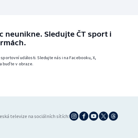
 neunikne. Sledujte ČT sport i
ormách.
 sportovní události. Sledujte nás i na Facebooku, X,
a buďte v obraze.
eská televize na sociálních sítích: