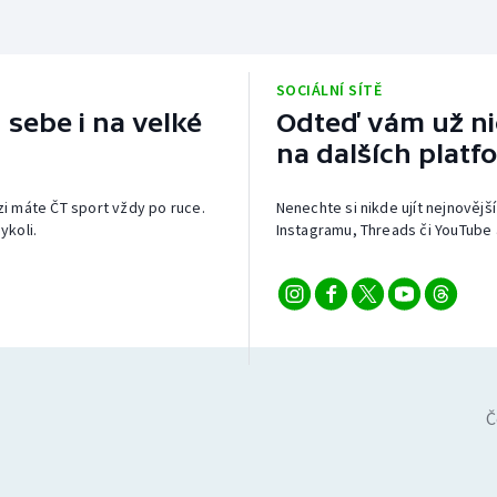
SOCIÁLNÍ SÍTĚ
 sebe i na velké
Odteď vám už nic
na dalších platf
izi máte ČT sport vždy po ruce.
Nenechte si nikde ujít nejnovější
ykoli.
Instagramu, Threads či YouTube 
Č