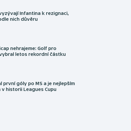
yzývají Infantina k rezignaci,
podle nich důvěru
cap nehrajeme: Golf pro
vybral letos rekordní částku
l první góly po MS a je nejlepším
 v historii Leagues Cupu