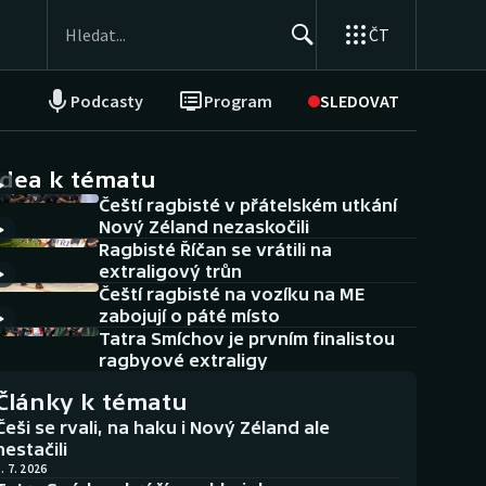
ČT
Podcasty
Program
SLEDOVAT
NEPŘEHLÉDNĚTE
Soutěže
idea k tématu
Čeští ragbisté v přátelském utkání
Historické návraty
Nový Zéland nezaskočili
Ragbisté Říčan se vrátili na
Aplikace ČT sport
extraligový trůn
Čeští ragbisté na vozíku na ME
AZ kvíz
zabojují o páté místo
Tatra Smíchov je prvním finalistou
ragbyové extraligy
Články k tématu
Češi se rvali, na haku i Nový Zéland ale
nestačili
. 7. 2026