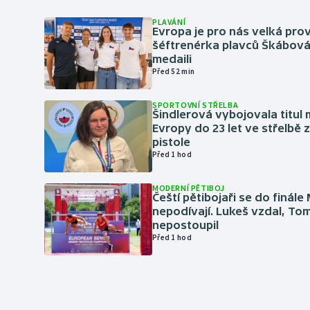
PLAVÁNÍ
Evropa je pro nás velká prov
šéftrenérka plavců Škábová 
medaili
Před 52 min
SPORTOVNÍ STŘELBA
Šindlerová vybojovala titul 
Evropy do 23 let ve střelbě 
pistole
Před 1 hod
MODERNÍ PĚTIBOJ
Čeští pětibojaři se do finále
nepodívají. Lukeš vzdal, To
nepostoupil
Před 1 hod