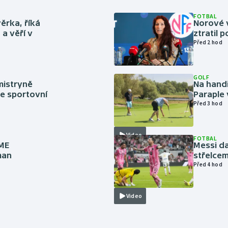
FOTBAL
ěrka, říká
Norové v
a věří v
ztratil 
Před 2 hod
GOLF
mistryně
Na handi
ze sportovní
Paraple 
Před 3 hod
Video
FOTBAL
 ME
Messi da
man
střelcem
Před 4 hod
Video