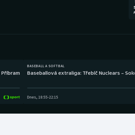
Moderní pětiboj
Triatlon
A
Motorsport
Veslování
Olympijské hry
Vodní slalom
Parasport
Volejbal
Plavání
Ostatní
BASEBALL A SOFTBAL
l Příbram
Baseballová extraliga: Třebíč Nuclears – So
Plážový volejbal
Dnes
,
18:55
-
22:15