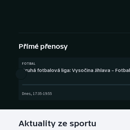
Curling
Dostihy
Florbal
Futsal
Přímé přenosy
Golf
FOTBAL
Druhá fotbalová liga: Vysočina Jihlava – Fotba
Gymnastika
Dnes
,
17:35
-
19:55
Aktuality ze sportu