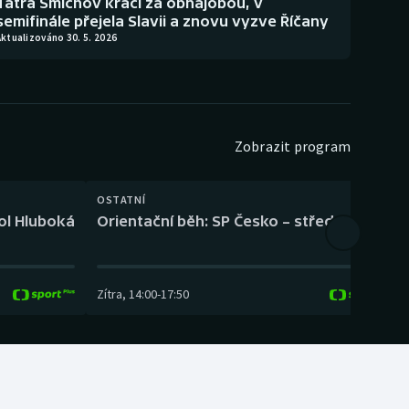
Tatra Smíchov kráčí za obhajobou, v
semifinále přejela Slavii a znovu vyzve Říčany
ktualizováno 30. 5. 2026
Zobrazit program
OSTATNÍ
H
kol Hluboká
Orientační běh: SP Česko – střední trať
H
Zítra
,
14:00
-
17:50
Z