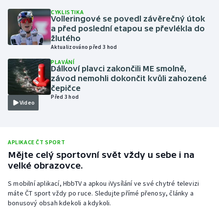
CYKLISTIKA
Olympijské hry
Volleringové se povedl závěrečný útok
a před poslední etapou se převlékla do
Parasport
žlutého
Aktualizováno před 3 hod
Plavání
PLAVÁNÍ
Dálkoví plavci zakončili ME smolně,
závod nemohli dokončit kvůli zahozené
Plážový volejbal
čepičce
Před 3 hod
Video
Ragby
Rychlobruslení
APLIKACE ČT SPORT
Mějte celý sportovní svět vždy u sebe i na
Rychlostní kanoistika
velké obrazovce.
Short track
S mobilní aplikací, HbbTV a apkou iVysílání ve své chytré televizi
máte ČT sport vždy po ruce. Sledujte přímé přenosy, články a
Sportovní střelba
bonusový obsah kdekoli a kdykoli.