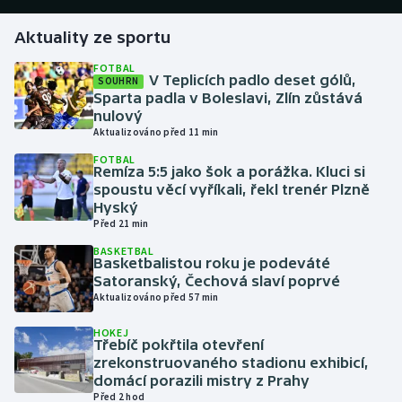
Aktuality ze sportu
Gymnastika
FOTBAL
V Teplicích padlo deset gólů,
SOUHRN
Házená
Sparta padla v Boleslavi, Zlín zůstává
nulový
Jezdectví
Aktualizováno před 11 min
FOTBAL
Judo
Remíza 5:5 jako šok a porážka. Kluci si
spoustu věcí vyříkali, řekl trenér Plzně
Hyský
Krasobruslení
Před 21 min
BASKETBAL
Lezení
Basketbalistou roku je podeváté
Satoranský, Čechová slaví poprvé
Lyže a snowboard
Aktualizováno před 57 min
HOKEJ
Moderní pětiboj
Třebíč pokřtila otevření
zrekonstruovaného stadionu exhibicí,
domácí porazili mistry z Prahy
Motorsport
Před 2 hod