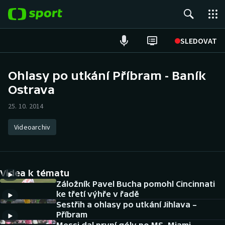
POPULÁRNÍ
SLEDOVAT
Fotbal
Ohlasy po utkání Příbram - Baník
Ostrava
Hokej
25. 10. 2014
Tenis
Videoarchiv
Atletika
Cyklistika
Videa k tématu
DALŠÍ SPORTY
Záložník Pavel Bucha pomohl Cincinnati
ke třetí výhře v řadě
Sestřih a ohlasy po utkání Jihlava –
Americký fotbal
NEPŘEHLÉDNĚTE
Příbram