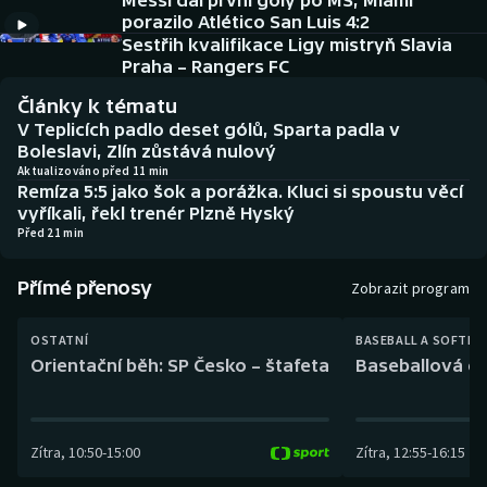
Messi dal první góly po MS, Miami
Baseball a softbal
Soutěže
porazilo Atlético San Luis 4:2
Sestřih kvalifikace Ligy mistryň Slavia
Basketbal
Historické návraty
Praha – Rangers FC
Články k tématu
Biatlon
Aplikace ČT sport
V Teplicích padlo deset gólů, Sparta padla v
Boleslavi, Zlín zůstává nulový
Boby a skeleton
AZ kvíz
Aktualizováno před 11 min
Remíza 5:5 jako šok a porážka. Kluci si spoustu věcí
vyříkali, řekl trenér Plzně Hyský
Box
Před 21 min
Curling
Přímé přenosy
Zobrazit program
Dostihy
OSTATNÍ
BASEBALL A SOFTBA
Orientační běh: SP Česko – štafeta
Baseballová ex
Florbal
Futsal
Zítra
,
10:50
-
15:00
Zítra
,
12:55
-
16:15
Golf