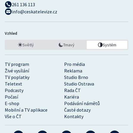
261 136 113
info@ceskatelevize.cz
Vzhled
Světlý
Tmavý
Systém
TV program
Pro média
Živé vysílání
Reklama
TV poplatky
Studio Brno
Teletext
Studio Ostrava
Podcasty
Rada ČT
Počasí
Kariéra
E-shop
Podávání námětů
Mobilní a TV aplikace
Časté dotazy
Vše o ČT
Kontakty