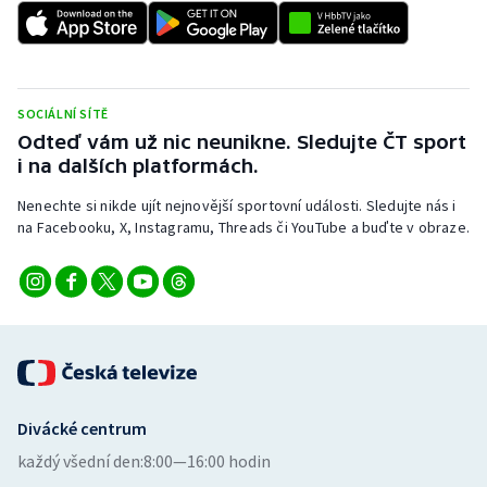
Stolní tenis
Triatlon
SOCIÁLNÍ SÍTĚ
Veslování
Odteď vám už nic neunikne. Sledujte ČT sport
i na dalších platformách.
Vodní slalom
Nenechte si nikde ujít nejnovější sportovní události. Sledujte nás i
Volejbal
na Facebooku, X, Instagramu, Threads či YouTube a buďte v obraze.
Ostatní
Divácké centrum
každý všední den:
8:00—16:00 hodin