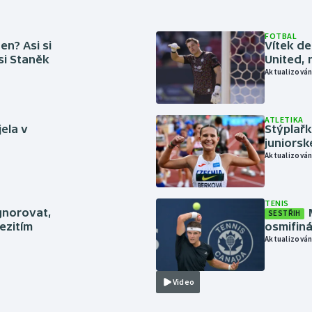
FOTBAL
en? Asi si
Vítek de
 si Staněk
United, 
Aktualizován
ATLETIKA
jela v
Stýplařk
juniors
Aktualizován
TENIS
gnorovat,
SESTŘIH
ezitím
osmifiná
Aktualizován
Video