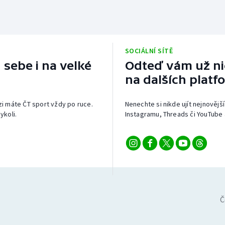
SOCIÁLNÍ SÍTĚ
 sebe i na velké
Odteď vám už nic
na dalších platf
izi máte ČT sport vždy po ruce.
Nenechte si nikde ujít nejnovější
ykoli.
Instagramu, Threads či YouTube 
Č