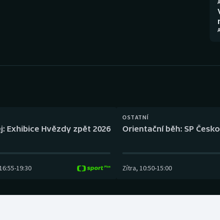
Moderní pětiboj
Triatlon
Motorsport
Veslování
Olympijské hry
Vodní slalom
Parasport
Volejbal
Plavání
Ostatní
OSTATNÍ
Plážový volejbal
j: Exhibice Hvězdy zpět 2026
Orientační běh: SP Česko
16:55
-
19:30
Zítra
,
10:50
-
15:00