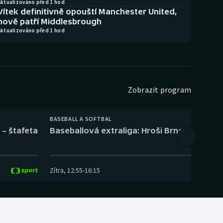
Aktualizováno před 1 hod
Vítek definitivně opouští Manchester United,
nově patří Middlesbrough
Aktualizováno před 1 hod
Zobrazit program
BASEBALL A SOFTBAL
 – štafeta
Baseballová extraliga: Hroši Brno – Eagles
Zítra
,
12:55
-
16:15