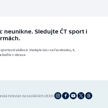
 neunikne. Sledujte ČT sport i
ormách.
 sportovní události. Sledujte nás i na Facebooku, X,
a buďte v obraze.
eská televize na sociálních sítích: