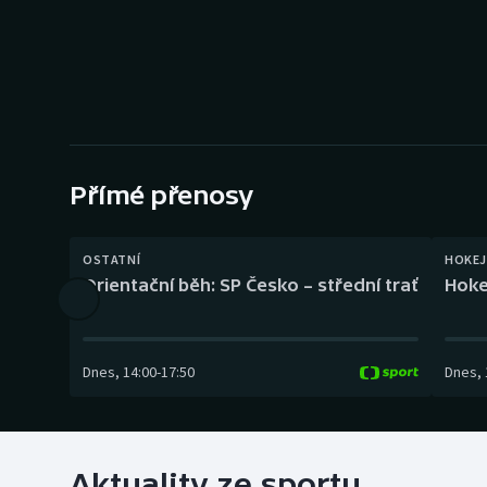
Curling
Dostihy
Florbal
Futsal
Přímé přenosy
Golf
OSTATNÍ
HOKEJ
Gymnastika
Orientační běh: SP Česko – střední trať
Hoke
Dnes
,
14:00
-
17:50
Dnes
,
Aktuality ze sportu