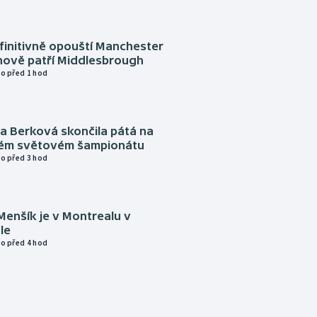
finitivně opouští Manchester
nově patří Middlesbrough
o před 1 hod
a Berková skončila pátá na
kém světovém šampionátu
o před 3 hod
Menšík je v Montrealu v
le
o před 4 hod