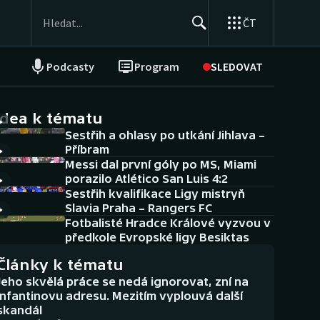
ČT
Podcasty
Program
SLEDOVAT
NEPŘEHLÉDNĚTE
Soutěže
idea k tématu
Sestřih a ohlasy po utkání Jihlava –
Historické návraty
Příbram
Messi dal první góly po MS, Miami
Aplikace ČT sport
porazilo Atlético San Luis 4:2
Sestřih kvalifikace Ligy mistryň
AZ kvíz
Slavia Praha – Rangers FC
Fotbalisté Hradce Králové vyzvou v
předkole Evropské ligy Besiktas
Články k tématu
Jeho skvělá práce se nedá ignorovat, zní na
Infantinovu adresu. Mezitím vyplouvá další
skandál