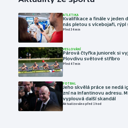
ATLETIKA
Kvalifikace a finále v jeden d
nás pletou s vícebojaři, rýpl
Před 34 min
VESLOVÁNÍ
Párová čtyřka juniorek si vy
Plovdivu světové stříbro
Před 47 min
FOTBAL
Jeho skvělá práce se nedá i
zní na Infantinovu adresu. M
vyplouvá další skandál
Aktualizováno před 1 hod