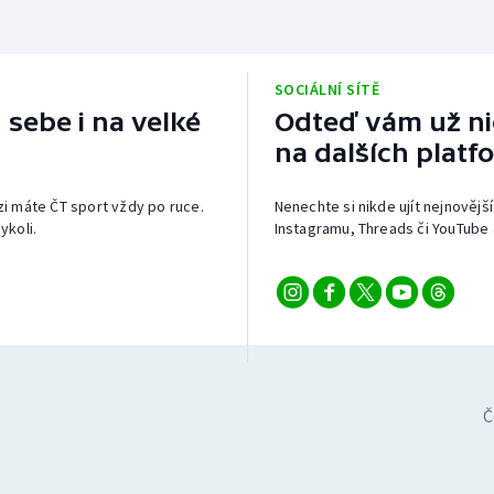
SOCIÁLNÍ SÍTĚ
 sebe i na velké
Odteď vám už nic
na dalších platf
izi máte ČT sport vždy po ruce.
Nenechte si nikde ujít nejnovější
ykoli.
Instagramu, Threads či YouTube 
Č