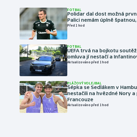
FOTBAL
Polidar dal dost možná první
Palici nemám úplně špatnou, 
Před 1 hod
FOTBAL
UEFA trvá na bojkotu soutěží 
omluva jí nestačí a Infantino
Aktualizováno před 1 hod
PLÁŽOVÝ VOLEJBAL
Šépka se Sedlákem v Hambu
nestačili na hvězdné Nory a 
Francouze
Aktualizováno před 1 hod