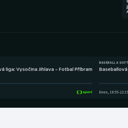
Moderní pětiboj
Triatlon
Motorsport
Veslování
Olympijské hry
Vodní slalom
Parasport
Volejbal
Plavání
Ostatní
BASEBALL A SOF
á liga: Vysočina Jihlava – Fotbal Příbram
Baseballová 
Plážový volejbal
Dnes
,
18:55
-
22:1