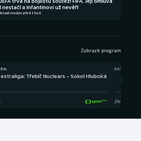
UEFA trvá na bojkotu soutěží FIFA. Její omluva
jí nestačí a Infantinovi už nevěří
Aktualizováno před 1 hod
Zobrazit program
TBAL
OSTATNÍ
extraliga: Třebíč Nuclears – Sokol Hluboká
Orientační
5
Zítra
,
14:00
-
17