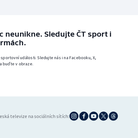
 neunikne. Sledujte ČT sport i
ormách.
 sportovní události. Sledujte nás i na Facebooku, X,
a buďte v obraze.
eská televize na sociálních sítích: