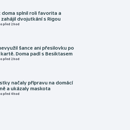
 doma splnil roli favorita a
zahájil dvojutkání s Rigou
o před 2 hod
evyužil šance ani přesilovku po
 kartě. Doma padl s Besiktasem
o před 2 hod
istky načaly přípravu na domácí
zně a ukázaly maskota
o před 4 hod