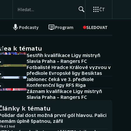
ČT
Podcasty
Program
SLEDOVAT
NEPŘEHLÉDNĚTE
Soutěže
idea k tématu
Sestřih kvalifikace Ligy mistryň
Historické návraty
Slavia Praha – Rangers FC
Fotbalisté Hradce Králové vyzvou v
Aplikace ČT sport
předkole Evropské ligy Besiktas
Jablonec čeká ve 3. předkole
AZ kvíz
Konferenční ligy RFS Riga
Záznam kvalifikace Ligy mistryň
Slavia Praha – Rangers FC
Články k tématu
Polidar dal dost možná první gól hlavou. Palici
nemám úplně špatnou, zářil
Před 1 hod