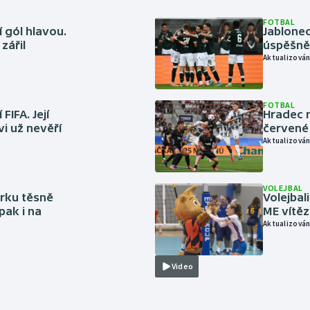
FOTBAL
 gól hlavou.
Jablonec
zářil
úspěšně 
Aktualizován
FOTBAL
FIFA. Její
Hradec n
vi už nevěří
červené
Aktualizován
VOLEJBAL
rku těsně
Volejbal
pak i na
ME vítě
Aktualizován
Video