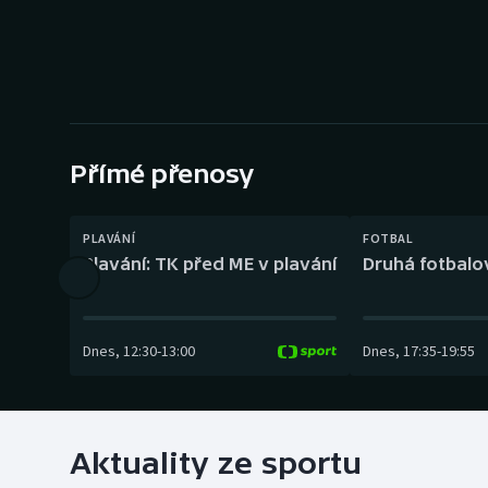
Curling
Dostihy
Florbal
Futsal
Přímé přenosy
Golf
PLAVÁNÍ
FOTBAL
Plavání: TK před ME v plavání
Druhá fotbalov
Gymnastika
Dnes
,
12:30
-
13:00
Dnes
,
17:35
-
19:55
Aktuality ze sportu