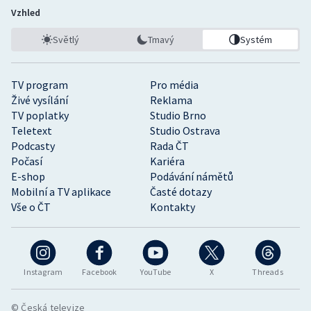
Vzhled
Světlý
Tmavý
Systém
TV program
Pro média
Živé vysílání
Reklama
TV poplatky
Studio Brno
Teletext
Studio Ostrava
Podcasty
Rada ČT
Počasí
Kariéra
E-shop
Podávání námětů
Mobilní a TV aplikace
Časté dotazy
Vše o ČT
Kontakty
Instagram
Facebook
YouTube
X
Threads
© Česká televize