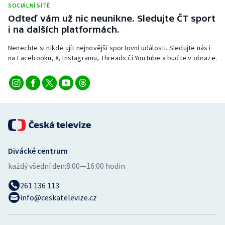
SOCIÁLNÍ SÍTĚ
Stolní tenis
Odteď vám už nic neunikne. Sledujte ČT sport
i na dalších platformách.
Triatlon
Nenechte si nikde ujít nejnovější sportovní události. Sledujte nás i
Veslování
na Facebooku, X, Instagramu, Threads či YouTube a buďte v obraze.
Vodní slalom
Volejbal
Ostatní
Divácké centrum
každý všední den:
8:00—16:00 hodin
261 136 113
info@ceskatelevize.cz