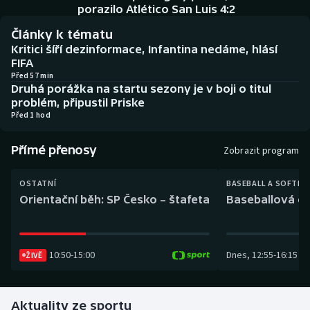
Baseball a softbal
Soutěže
porazilo Atlético San Luis 4:2
Články k tématu
Basketbal
Historické návraty
Kritici šíří dezinformace, Infantina nedáme, hlásí
FIFA
Biatlon
Aplikace ČT sport
Před 57 min
Druhá porážka na startu sezony je v boji o titul
problém, připustil Priske
Boby a skeleton
AZ kvíz
Před 1 hod
Box
Přímé přenosy
Zobrazit program
Curling
OSTATNÍ
BASEBALL A SOFTBA
Orientační běh: SP Česko – štafeta
Baseballová ex
Dostihy
Florbal
10:50
-
15:00
Dnes
,
12:55
-
16:15
ŽIVĚ
Futsal
Aktuality ze sportu
Golf