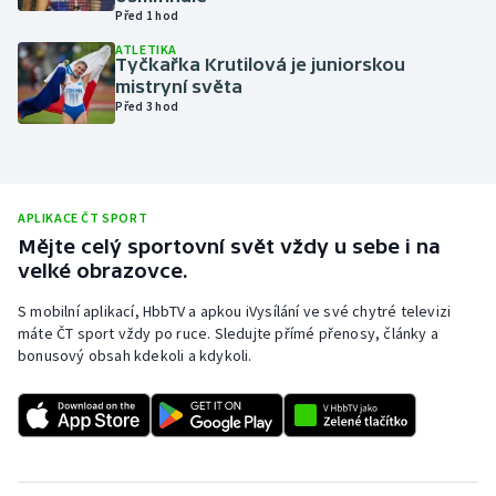
Před 1 hod
Olympijské hry
ATLETIKA
Tyčkařka Krutilová je juniorskou
Parasport
mistryní světa
Před 3 hod
Plavání
Plážový volejbal
APLIKACE ČT SPORT
Ragby
Mějte celý sportovní svět vždy u sebe i na
velké obrazovce.
Rychlobruslení
S mobilní aplikací, HbbTV a apkou iVysílání ve své chytré televizi
máte ČT sport vždy po ruce. Sledujte přímé přenosy, články a
Rychlostní kanoistika
bonusový obsah kdekoli a kdykoli.
Short track
Sportovní střelba