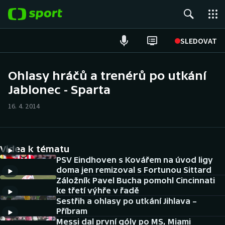
POPULÁRNÍ
SLEDOVAT
Fotbal
Ohlasy hráčů a trenérů po utkání
Jablonec - Sparta
Hokej
16. 4. 2014
Tenis
Atletika
Videa k tématu
Cyklistika
PSV Eindhoven s Kovářem na úvod ligy
doma jen remizoval s Fortunou Sittard
Záložník Pavel Bucha pomohl Cincinnati
DALŠÍ SPORTY
ke třetí výhře v řadě
Sestřih a ohlasy po utkání Jihlava –
Americký fotbal
NEPŘEHLÉDNĚTE
Příbram
Messi dal první góly po MS, Miami