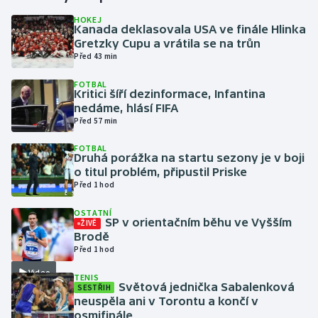
HOKEJ
Kanada deklasovala USA ve finále Hlinka
Gymnastika
Gretzky Cupu a vrátila se na trůn
Před 43 min
Házená
FOTBAL
Kritici šíří dezinformace, Infantina
Jezdectví
nedáme, hlásí FIFA
Před 57 min
Judo
FOTBAL
Druhá porážka na startu sezony je v boji
Krasobruslení
o titul problém, připustil Priske
Před 1 hod
Lezení
OSTATNÍ
SP v orientačním běhu ve Vyšším
ŽIVĚ
Lyže a snowboard
Brodě
Před 1 hod
Moderní pětiboj
Video
TENIS
Světová jednička Sabalenková
SESTŘIH
neuspěla ani v Torontu a končí v
Motorsport
osmifinále