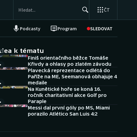
ČT
Podcasty
Program
SLEDOVAT
NEPŘEHLÉDNĚTE
Soutěže
idea k tématu
Finiš orientačního běžce Tomáše
Historické návraty
Křivdy a ohlasy po zlatém závodu
Plavecká reprezentace odlétá do
Aplikace ČT sport
Paříže na ME, Seemanová obhajuje 4
medaile
AZ kvíz
Na Kunětické hoře se koná 16.
ročník charitativní akce Golf pro
Paraple
Messi dal první góly po MS, Miami
porazilo Atlético San Luis 4:2