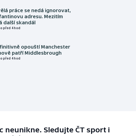
ělá práce se nedá ignorovat,
nfantinovu adresu. Mezitím
 další skandál
o před 4 hod
finitivně opouští Manchester
nově patří Middlesbrough
o před 4 hod
 neunikne. Sledujte ČT sport i