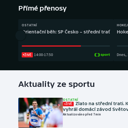
Curling
Přímé přenosy
Dostihy
OSTATNÍ
HOKEJ
Florbal
Orientační běh: SP Česko – střední trať
Hoke
Futsal
14:00
-
17:50
Dnes
,
ŽIVĚ
Golf
Gymnastika
Aktuality ze sportu
OSTATNÍ
Zlato na střední trati. 
ŽIVĚ
vyhrál domácí závod Světo
Aktualizováno před 7 min