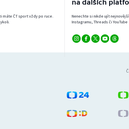
na dalších platf
izi máte ČT sport vždy po ruce.
Nenechte si nikde ujít nejnovější
ykoli.
Instagramu, Threads či YouTube 
Č