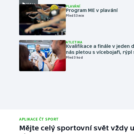
Video
PLAVÁNÍ
Program ME v plavání
Před 53 min
ATLETIKA
Kvalifikace a finále v jeden d
nás pletou s vícebojaři, rýpl
Před 3 hod
APLIKACE ČT SPORT
Mějte celý sportovní svět vždy u