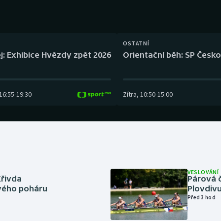
Moderní pětiboj
Triatlon
Motorsport
Veslování
OSTATNÍ
Olympijské hry
Vodní slalom
j: Exhibice Hvězdy zpět 2026
Orientační běh: SP Česko
Parasport
Volejbal
16:55
-
19:30
Zítra
,
10:50
-
15:00
Plavání
Ostatní
Plážový volejbal
VESLOVÁNÍ
Křivda
Párová č
vého poháru
Plovdivu
Před 3 hod