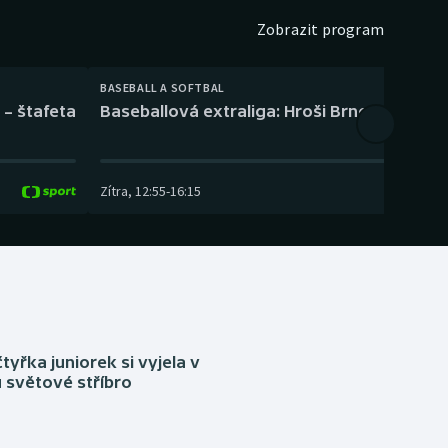
Zobrazit program
BASEBALL A SOFTBAL
 – štafeta
Baseballová extraliga: Hroši Brno – Eagles
Zítra
,
12:55
-
16:15
tyřka juniorek si vyjela v
 světové stříbro