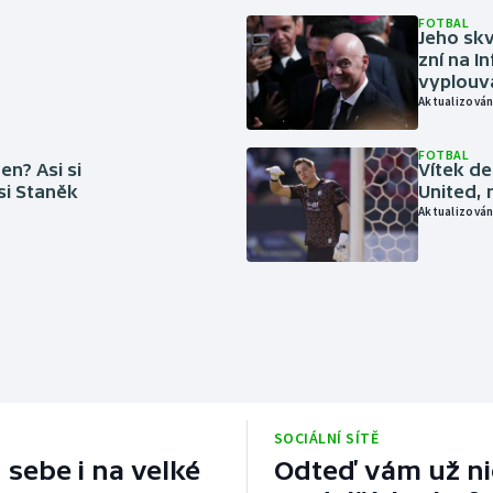
FOTBAL
Jeho skv
zní na I
vyplouvá
Aktualizován
FOTBAL
en? Asi si
Vítek de
 si Staněk
United, 
Aktualizován
SOCIÁLNÍ SÍTĚ
 sebe i na velké
Odteď vám už nic