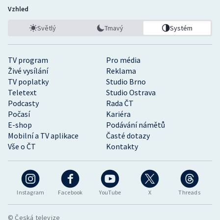
Vzhled
Světlý
Tmavý
Systém
TV program
Pro média
Živé vysílání
Reklama
TV poplatky
Studio Brno
Teletext
Studio Ostrava
Podcasty
Rada ČT
Počasí
Kariéra
E-shop
Podávání námětů
Mobilní a TV aplikace
Časté dotazy
Vše o ČT
Kontakty
Instagram
Facebook
YouTube
X
Threads
© Česká televize