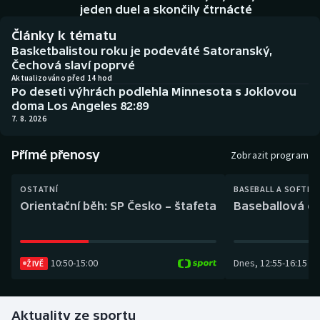
Baseball a softbal
Soutěže
jeden duel a skončily čtrnácté
Články k tématu
Basketbal
Historické návraty
Basketbalistou roku je podeváté Satoranský,
Čechová slaví poprvé
Biatlon
Aplikace ČT sport
Aktualizováno před 14 hod
Po deseti výhrách podlehla Minnesota s Joklovou
doma Los Angeles 82:89
Boby a skeleton
AZ kvíz
7. 8. 2026
Box
Přímé přenosy
Zobrazit program
Curling
OSTATNÍ
BASEBALL A SOFTBA
Orientační běh: SP Česko – štafeta
Baseballová ex
Dostihy
Florbal
10:50
-
15:00
Dnes
,
12:55
-
16:15
ŽIVĚ
Futsal
Aktuality ze sportu
Golf