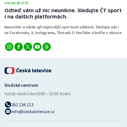
SOCIÁLNÍ SÍTĚ
Stolní tenis
Odteď vám už nic neunikne. Sledujte ČT sport
i na dalších platformách.
Triatlon
Nenechte si nikde ujít nejnovější sportovní události. Sledujte nás i
Veslování
na Facebooku, X, Instagramu, Threads či YouTube a buďte v obraze.
Vodní slalom
Volejbal
Ostatní
Divácké centrum
každý všední den:
8:00—16:00 hodin
261 136 113
info@ceskatelevize.cz