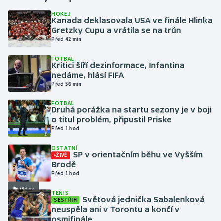
HOKEJ
Kanada deklasovala USA ve finále Hlinka
Gymnastika
Gretzky Cupu a vrátila se na trůn
Před 42 min
Házená
FOTBAL
Kritici šíří dezinformace, Infantina
Jezdectví
nedáme, hlásí FIFA
Před 56 min
Judo
FOTBAL
Druhá porážka na startu sezony je v boji
Krasobruslení
o titul problém, připustil Priske
Před 1 hod
Lezení
OSTATNÍ
SP v orientačním běhu ve Vyšším
ŽIVĚ
Lyže a snowboard
Brodě
Před 1 hod
Moderní pětiboj
Video
TENIS
Světová jednička Sabalenková
SESTŘIH
neuspěla ani v Torontu a končí v
Motorsport
osmifinále