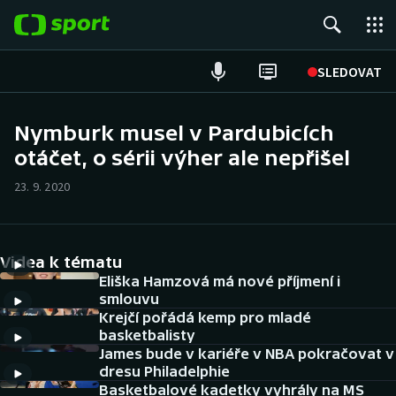
POPULÁRNÍ
SLEDOVAT
Fotbal
Nymburk musel v Pardubicích
otáčet, o sérii výher ale nepřišel
Hokej
23. 9. 2020
Tenis
Atletika
Videa k tématu
Cyklistika
Eliška Hamzová má nové příjmení i
smlouvu
Krejčí pořádá kemp pro mladé
DALŠÍ SPORTY
basketbalisty
James bude v kariéře v NBA pokračovat v
Americký fotbal
NEPŘEHLÉDNĚTE
dresu Philadelphie
Basketbalové kadetky vyhrály na MS