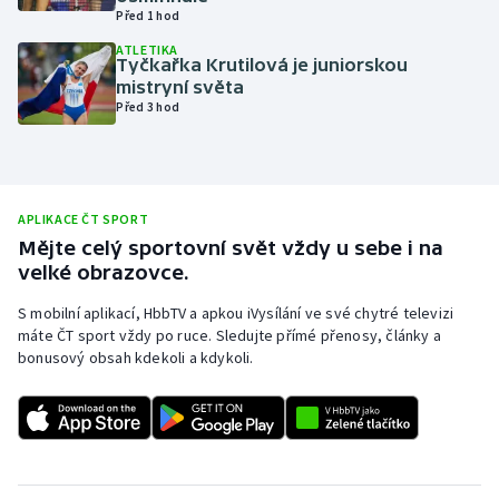
Před 1 hod
Olympijské hry
ATLETIKA
Tyčkařka Krutilová je juniorskou
Parasport
mistryní světa
Před 3 hod
Plavání
Plážový volejbal
APLIKACE ČT SPORT
Ragby
Mějte celý sportovní svět vždy u sebe i na
velké obrazovce.
Rychlobruslení
S mobilní aplikací, HbbTV a apkou iVysílání ve své chytré televizi
máte ČT sport vždy po ruce. Sledujte přímé přenosy, články a
Rychlostní kanoistika
bonusový obsah kdekoli a kdykoli.
Short track
Sportovní střelba