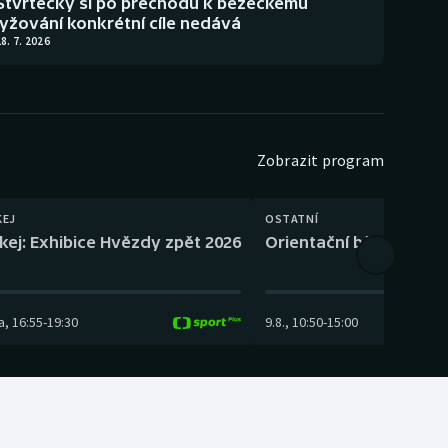
Štvrtecký si po přechodu k běžeckému
lyžování konkrétní cíle nedává
8. 7. 2026
Zobrazit program
KEJ
OSTATNÍ
kej: Exhibice Hvězdy zpět 2026
Orientační běh: SP Čes
a
,
16:55
-
19:30
9.8.
,
10:50
-
15:00