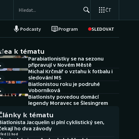
ČT
Podcasty
Program
SLEDOVAT
NEPŘEHLÉDNĚTE
Soutěže
idea k tématu
Parabiatlonistky se na sezonu
Historické návraty
připravují v Novém Městě
Michal Krčmář o vztahu k fotbalu i
Aplikace ČT sport
sledování MS
Biatlonistou roku je podruhé
AZ kvíz
Voborníková
Biatlonisty povedou domácí
legendy Moravec se Šlesingrem
Články k tématu
Biatlonista Jacquelin si plní cyklistický sen,
čekají ho dva závody
Před 11 hod