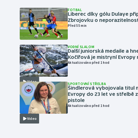
FOTBAL
Liberec díky gólu Dulaye přip
Zbrojovku o neporazitelnos
Před 55 min
VODNÍ SLALOM
Další juniorská medaile a hn
Kočířová je mistryní Evropy
Aktualizováno před 1 hod
Video
SPORTOVNÍ STŘELBA
Šindlerová vybojovala titul 
Evropy do 23 let ve střelbě 
pistole
Aktualizováno před 1 hod
Video