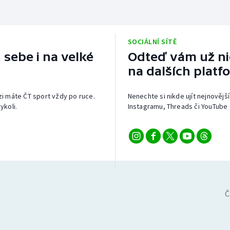
SOCIÁLNÍ SÍTĚ
 sebe i na velké
Odteď vám už nic
na dalších platf
izi máte ČT sport vždy po ruce.
Nenechte si nikde ujít nejnovější
ykoli.
Instagramu, Threads či YouTube 
Č