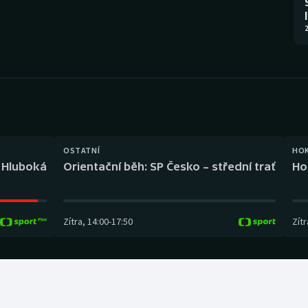
Moderní pětiboj
Triatlon
2
Motorsport
Veslování
Olympijské hry
Vodní slalom
Parasport
Volejbal
Plavání
Ostatní
OSTATNÍ
HO
l Hluboká
Orientační běh: SP Česko – střední trať
Ho
Plážový volejbal
Zítra
,
14:00
-
17:50
Zítr