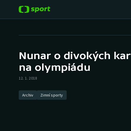
POPULÁRNÍ
DALŠÍ SPORTY
Fotbal
Americký fotbal
Nunar o divokých kar
Hokej
Baseball a softbal
na olympiádu
Tenis
Basketbal
12. 1. 2018
Atletika
Biatlon
Archiv
Zimní sporty
Cyklistika
Boby a skeleton
Box