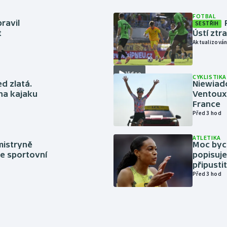
FOTBAL
ravil
SESTŘIH
t
Ústí ztr
Aktualizován
Video
CYKLISTIKA
ed zlatá.
Niewiad
 na kajaku
Ventoux 
France
Před 3 hod
ATLETIKA
mistryně
Moc bych
ze sportovní
popisuje
připustit
Před 3 hod