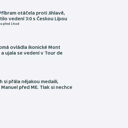
Příbram otáčela proti Jihlavě,
atilo vedení 3:0 s Českou Lípou
o před 1 hod
omá ovládla ikonické Mont
a ujala se vedení v Tour de
 si přála nějakou medaili,
 Manuel před ME. Tlak si nechce