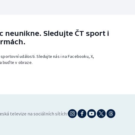
 neunikne. Sledujte ČT sport i
ormách.
 sportovní události. Sledujte nás i na Facebooku, X,
a buďte v obraze.
eská televize na sociálních sítích: