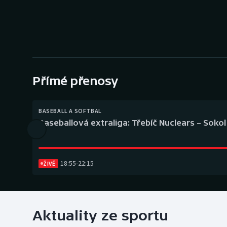
Curling
Dostihy
Florbal
Futsal
Přímé přenosy
Golf
BASEBALL A SOFTBAL
Baseballová extraliga: Třebíč Nuclears – Soko
Gymnastika
18:55
-
22:15
ŽIVĚ
Aktuality ze sportu