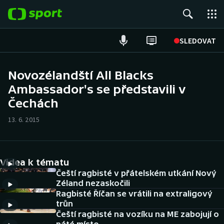
POPULÁRNÍ
SLEDOVAT
Fotbal
Novozélandští All Blacks
Ambassador's se představili v
Hokej
Čechách
Tenis
13. 6. 2015
Atletika
Cyklistika
Videa k tématu
Čeští ragbisté v přátelském utkání Nový
DALŠÍ SPORTY
Zéland nezaskočili
Ragbisté Říčan se vrátili na extraligový
trůn
Americký fotbal
NEPŘEHLÉDNĚTE
Čeští ragbisté na vozíku na ME zabojují o