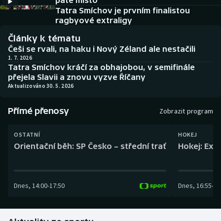
páté místo
Baseball a softbal
Soutěže
Tatra Smíchov je prvním finalistou
ragbyové extraligy
Basketbal
Historické návraty
Články k tématu
Češi se rvali, na haku i Nový Zéland ale nestačili
Biatlon
Aplikace ČT sport
1. 7. 2026
Tatra Smíchov kráčí za obhajobou, v semifinále
přejela Slavii a znovu vyzve Říčany
Boby a skeleton
AZ kvíz
Aktualizováno 30. 5. 2026
Box
Přímé přenosy
Zobrazit program
Curling
OSTATNÍ
HOKEJ
Orientační běh: SP Česko – střední trať
Hokej: Exh
Dostihy
Florbal
Dnes
,
14:00
-
17:50
Dnes
,
16:55
-
19
Futsal
Golf