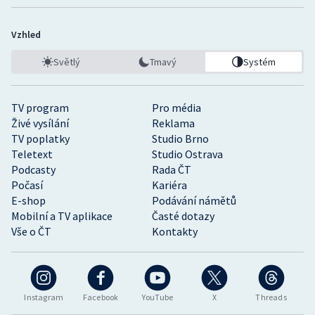
Vzhled
Světlý
Tmavý
Systém
TV program
Pro média
Živé vysílání
Reklama
TV poplatky
Studio Brno
Teletext
Studio Ostrava
Podcasty
Rada ČT
Počasí
Kariéra
E-shop
Podávání námětů
Mobilní a TV aplikace
Časté dotazy
Vše o ČT
Kontakty
Instagram
Facebook
YouTube
X
Threads