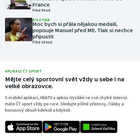
France
Olympijské hry
Před 9 hod
ATLETIKA
Parasport
Moc bych si přála nějakou medaili,
popisuje Manuel před ME. Tlak si nechce
připustit
Plavání
Před 10 hod
Plážový volejbal
Ragby
APLIKACE ČT SPORT
Mějte celý sportovní svět vždy u sebe i na
Rychlobruslení
velké obrazovce.
S mobilní aplikací, HbbTV a apkou iVysílání ve své chytré televizi
Rychlostní kanoistika
máte ČT sport vždy po ruce. Sledujte přímé přenosy, články a
bonusový obsah kdekoli a kdykoli.
Short track
Sportovní střelba