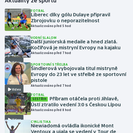
Aktuality ze sportu
FOTBAL
Gymnastika
Liberec díky gólu Dulaye připravil
Zbrojovku o neporazitelnost
Aktualizováno před 5 hod
Házená
VODNÍ SLALOM
Další juniorská medaile a hned zlatá.
Jezdectví
Kočířová je mistryní Evropy na kajaku
Aktualizováno před 7 hod
Judo
Video
SPORTOVNÍ STŘELBA
Šindlerová vybojovala titul mistryně
Krasobruslení
Evropy do 23 let ve střelbě ze sportovní
pistole
Lezení
Aktualizováno před 7 hod
Video
FOTBAL
Příbram otáčela proti Jihlavě,
Lyže a snowboard
SESTŘIH
Ústí ztratilo vedení 3:0 s Českou Lípou
Aktualizováno před 8 hod
Moderní pětiboj
Video
CYKLISTIKA
Niewiadomá ovládla ikonické Mont
Motorsport
Ventoux a ujala se vedení v Tour de