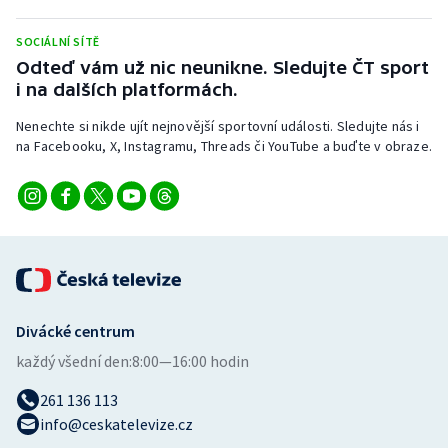
Stolní tenis
SOCIÁLNÍ SÍTĚ
Triatlon
Odteď vám už nic neunikne. Sledujte ČT sport
i na dalších platformách.
Veslování
Nenechte si nikde ujít nejnovější sportovní události. Sledujte nás i
na Facebooku, X, Instagramu, Threads či YouTube a buďte v obraze.
Vodní slalom
Volejbal
Ostatní
Divácké centrum
každý všední den:
8:00—16:00 hodin
261 136 113
info@ceskatelevize.cz