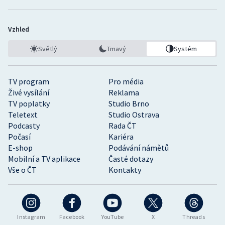
Vzhled
Světlý
Tmavý
Systém
TV program
Pro média
Živé vysílání
Reklama
TV poplatky
Studio Brno
Teletext
Studio Ostrava
Podcasty
Rada ČT
Počasí
Kariéra
E-shop
Podávání námětů
Mobilní a TV aplikace
Časté dotazy
Vše o ČT
Kontakty
Instagram
Facebook
YouTube
X
Threads