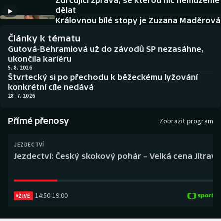
Zdrcující zpráva, se kterou nic nemůžeme
Baseball a softbal
Soutěže
dělat
Královnou bílé stopy je Zuzana Maděrová
Basketbal
Historické návraty
Články k tématu
Gutová-Behramiová už do závodů SP nezasáhne,
Biatlon
Aplikace ČT sport
ukončila kariéru
5. 8. 2026
Štvrtecký si po přechodu k běžeckému lyžování
Boby a skeleton
AZ kvíz
konkrétní cíle nedává
28. 7. 2026
Box
Přímé přenosy
Zobrazit program
Curling
JEZDECTVÍ
Dostihy
Jezdectví: Český skokový pohár – Velká cena Jítravy
Florbal
14:50
-
19:00
Futsal
ŽIVĚ
Golf