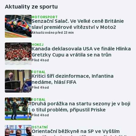
Aktuality ze sportu
Gymnastika
MOTORSPORT
Senzační Salač. Ve Velké ceně Británie
slaví premiérové vítězství v Moto2
Házená
Aktualizováno před 23 min
Jezdectví
HOKEJ
Kanada deklasovala USA ve finále Hlinka
Gretzky Cupu a vrátila se na trůn
Judo
Před 4 hod
Krasobruslení
FOTBAL
Kritici šíří dezinformace, Infantina
nedáme, hlásí FIFA
Lezení
Před 4 hod
FOTBAL
Lyže a snowboard
Druhá porážka na startu sezony je v boji
o titul problém, připustil Priske
Moderní pětiboj
Před 4 hod
OSTATNÍ
Motorsport
Orientační běžkyně na SP ve Vyšším