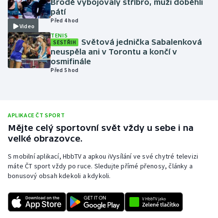
Brodě vybojovaly stříbro, muži doběhli
pátí
Olympijské hry
Před 4 hod
Video
TENIS
Parasport
Světová jednička Sabalenková
SESTŘIH
neuspěla ani v Torontu a končí v
Plavání
osmifinále
Před 5 hod
Plážový volejbal
Ragby
APLIKACE ČT SPORT
Mějte celý sportovní svět vždy u sebe i na
Rychlobruslení
velké obrazovce.
Rychlostní kanoistika
S mobilní aplikací, HbbTV a apkou iVysílání ve své chytré televizi
máte ČT sport vždy po ruce. Sledujte přímé přenosy, články a
bonusový obsah kdekoli a kdykoli.
Short track
Sportovní střelba