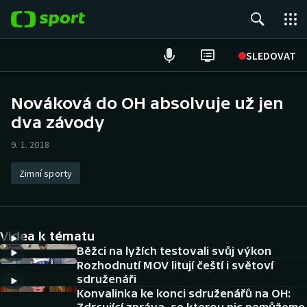
POPULÁRNÍ
SLEDOVAT
Fotbal
Nováková do OH absolvuje už jen
dva závody
Hokej
9. 1. 2018
Tenis
Zimní sporty
Atletika
Cyklistika
Videa k tématu
DALŠÍ SPORTY
Běžci na lyžích testovali svůj výkon
Rozhodnutí MOV litují čeští i světoví
sdruženáři
Americký fotbal
NEPŘEHLÉDNĚTE
Konvalinka ke konci sdruženářů na OH: