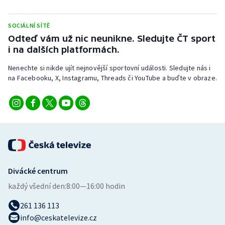
Stolní tenis
SOCIÁLNÍ SÍTĚ
Triatlon
Odteď vám už nic neunikne. Sledujte ČT sport
i na dalších platformách.
Veslování
Nenechte si nikde ujít nejnovější sportovní události. Sledujte nás i
na Facebooku, X, Instagramu, Threads či YouTube a buďte v obraze.
Vodní slalom
Volejbal
Ostatní
Divácké centrum
každý všední den:
8:00—16:00 hodin
261 136 113
info@ceskatelevize.cz