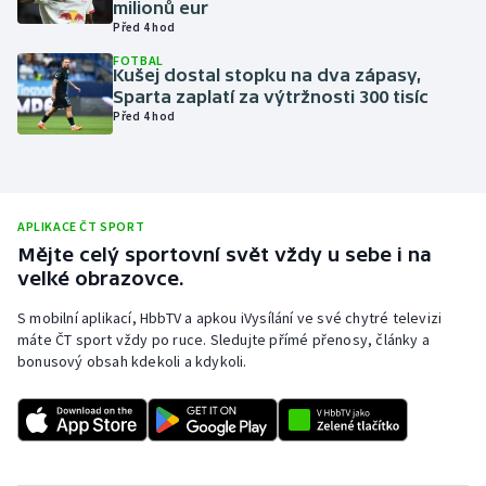
milionů eur
Před 4 hod
Olympijské hry
FOTBAL
Kušej dostal stopku na dva zápasy,
Parasport
Sparta zaplatí za výtržnosti 300 tisíc
Před 4 hod
Plavání
Plážový volejbal
APLIKACE ČT SPORT
Ragby
Mějte celý sportovní svět vždy u sebe i na
velké obrazovce.
Rychlobruslení
S mobilní aplikací, HbbTV a apkou iVysílání ve své chytré televizi
máte ČT sport vždy po ruce. Sledujte přímé přenosy, články a
Rychlostní kanoistika
bonusový obsah kdekoli a kdykoli.
Short track
Sportovní střelba