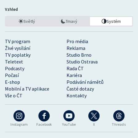
Vzhled
Světlý
Tmavý
Systém
TV program
Pro média
Živé vysílání
Reklama
TV poplatky
Studio Brno
Teletext
Studio Ostrava
Podcasty
Rada ČT
Počasí
Kariéra
E-shop
Podávání námětů
Mobilní a TV aplikace
Časté dotazy
Vše o ČT
Kontakty
Instagram
Facebook
YouTube
X
Threads