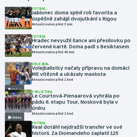
FOTBAL
Jablonec doma splnil roli favorita a
Gymnastika
úspěšně zahájil dvojutkání s Rigou
Aktualizováno před 3 min
Házená
FOTBAL
Hradec nevyužil šance ani přesilovku po
Jezdectví
červené kartě. Doma padl s Besiktasem
Aktualizováno před 40 min
Judo
VOLEJBAL
Volejbalistky načaly přípravu na domácí
Krasobruslení
ME vítězně a ukázaly maskota
Aktualizováno před 2 hod
Lezení
Video
CYKLISTIKA
Le Courtová-Pienaarová vyhrála po
Lyže a snowboard
pádu 6. etapu Tour, Nosková byla v
úniku
Aktualizováno před 2 hod
Moderní pětiboj
Video
FOTBAL
Real dotáhl nejdražší transfer ve své
Motorsport
historii. Za Diomandeho zaplatil 125