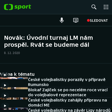
POPULÁRNÍ
SLEDOVAT
Fotbal
Novák: Úvodní turnaj LM nám
prospěl. Rvát se budeme dál
Hokej
8. 12. 2020
Tenis
Atletika
Videa k tématu
Cyklistika
České volejbalistky porazily v přípravě
Rumunsko
Blokař Zajíček se po necelém roce vrací
DALŠÍ SPORTY
do volejbalové reprezentace
České volejbalistky zahájily přípravu na
Americký fotbal
NEPŘEHLÉDNĚTE
domácí ME
České volejbalistky na závěr Ligy národů