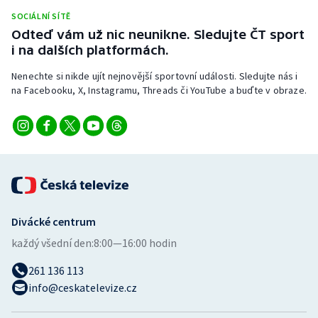
Stolní tenis
SOCIÁLNÍ SÍTĚ
Odteď vám už nic neunikne. Sledujte ČT sport
Triatlon
i na dalších platformách.
Nenechte si nikde ujít nejnovější sportovní události. Sledujte nás i
Veslování
na Facebooku, X, Instagramu, Threads či YouTube a buďte v obraze.
Vodní slalom
Volejbal
Ostatní
Divácké centrum
každý všední den:
8:00—16:00 hodin
261 136 113
info@ceskatelevize.cz