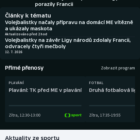
Baseball a softbal
Soutěže
porazily Francii
Články k tématu
Basketbal
Historické návraty
Volejbalistky načaly přípravu na domácí ME vítězně
a ukázaly maskota
Biatlon
Aplikace ČT sport
Aktualizováno před 2 hod
Volejbalistky na závěr Ligy národů zdolaly Francii,
odvracely čtyři mečboly
Boby a skeleton
AZ kvíz
12. 7. 2026
Box
Přímé přenosy
Zobrazit program
Curling
PLAVÁNÍ
FOTBAL
Plavání: TK před ME v plavání
Druhá fotbalová liga
Dostihy
Florbal
Zítra
,
12:30
-
13:00
Zítra
,
17:35
-
19:55
Futsal
Aktuality ze sportu
Golf