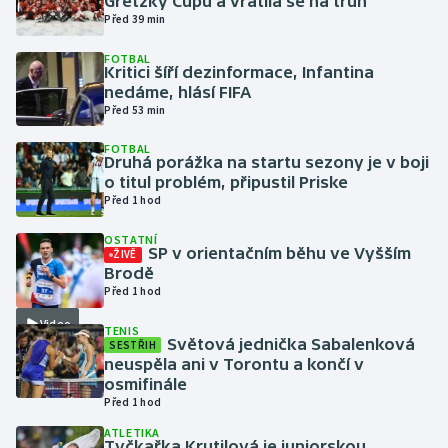
Gretzky Cupu a vrátila se na trůn
Před 39 min
Gymnastika
FOTBAL
Kritici šíří dezinformace, Infantina
nedáme, hlásí FIFA
Házená
Před 53 min
Jezdectví
FOTBAL
Druhá porážka na startu sezony je v boji
o titul problém, připustil Priske
Judo
Před 1 hod
Krasobruslení
OSTATNÍ
SP v orientačním běhu ve Vyšším
ŽIVĚ
Brodě
Lezení
Před 1 hod
Video
TENIS
Lyže a snowboard
Světová jednička Sabalenková
SESTŘIH
neuspěla ani v Torontu a končí v
Moderní pětiboj
osmifinále
Před 1 hod
Motorsport
ATLETIKA
Tyčkařka Krutilová je juniorskou