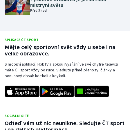
mistryní světa
Olympijské hry
Před 3 hod
Parasport
Plavání
APLIKACE ČT SPORT
Mějte celý sportovní svět vždy u sebe i na
Plážový volejbal
velké obrazovce.
Ragby
S mobilní aplikací, HbbTV a apkou iVysílání ve své chytré televizi
máte ČT sport vždy po ruce. Sledujte přímé přenosy, články a
bonusový obsah kdekoli a kdykoli.
Rychlobruslení
Rychlostní kanoistika
Short track
SOCIÁLNÍ SÍTĚ
Sportovní střelba
Odteď vám už nic neunikne. Sledujte ČT sport
i na dalších platformách.