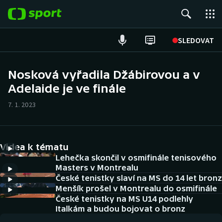
POPULÁRNÍ
SLEDOVAT
Fotbal
Nosková vyřadila Džábirovou a v
Adelaide je ve finále
Hokej
7. 1. 2023
Tenis
Atletika
Videa k tématu
Cyklistika
Lehečka skončil v osmifinále tenisového
Masters v Montrealu
České tenistky slaví na MS do 14 let bronz
DALŠÍ SPORTY
Menšík prošel v Montrealu do osmifinále
České tenistky na MS U14 podlehly
Americký fotbal
NEPŘEHLÉDNĚTE
Italkám a budou bojovat o bronz