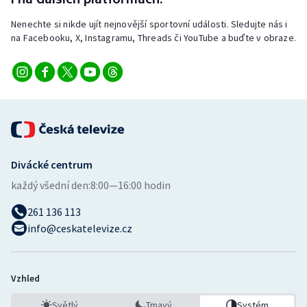
Stolní tenis
Nenechte si nikde ujít nejnovější sportovní události. Sledujte nás i
na Facebooku, X, Instagramu, Threads či YouTube a buďte v obraze.
Triatlon
Veslování
Vodní slalom
Volejbal
Divácké centrum
Ostatní
každý všední den:
8:00—16:00 hodin
261 136 113
info@ceskatelevize.cz
Vzhled
Světlý
Tmavý
Systém