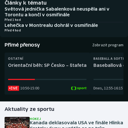
Články k tématu
Baseball a softbal
Soutěže
Světová jednička Sabalenková neuspěla ani v
Torontu a končí v osmifinále
Basketbal
Historické návraty
Před 1 hod
Lehečka v Montrealu dohrál v osmifinále
Před 4 hod
Biatlon
Aplikace ČT sport
Přímé přenosy
Boby a skeleton
AZ kvíz
Zobrazit program
Box
OSTATNÍ
BASEBALL A SOFTBA
Orientační běh: SP Česko – štafeta
Baseballová ex
Curling
Dostihy
10:50
-
15:00
Dnes
,
12:55
-
16:15
ŽIVĚ
Florbal
Aktuality ze sportu
Futsal
HOKEJ
Kanada deklasovala USA ve finále Hlinka
Golf