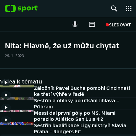
POPULÁRNÍ
SLEDOVAT
Fotbal
Nita: Hlavně, že už můžu chytat
Hokej
29. 1. 2023
Tenis
Videa k tématu
Atletika
Záložník Pavel Bucha pomohl Cincinnati
ke třetí výhře v řadě
Cyklistika
Sestřih a ohlasy po utkání Jihlava –
Příbram
DALŠÍ SPORTY
Messi dal první góly po MS, Miami
porazilo Atlético San Luis 4:2
Americký fotbal
Sestřih kvalifikace Ligy mistryň Slavia
NEPŘEHLÉDNĚTE
Praha – Rangers FC