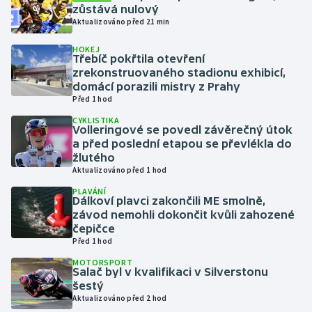
zůstává nulový
Aktualizováno před 21 min
Gymnastika
HOKEJ
Třebíč pokřtila otevření
Házená
zrekonstruovaného stadionu exhibicí,
domácí porazili mistry z Prahy
Jezdectví
Před 1 hod
CYKLISTIKA
Volleringové se povedl závěrečný útok
Judo
a před poslední etapou se převlékla do
žlutého
Krasobruslení
Aktualizováno před 1 hod
PLAVÁNÍ
Lezení
Dálkoví plavci zakončili ME smolně,
závod nemohli dokončit kvůli zahozené
čepičce
Lyže a snowboard
Před 1 hod
MOTORSPORT
Moderní pětiboj
Salač byl v kvalifikaci v Silverstonu
šestý
Motorsport
Aktualizováno před 2 hod