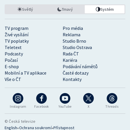
Světlý
Tmavý
Systém
TV program
Pro média
Živé vysílání
Reklama
TV poplatky
Studio Brno
Teletext
Studio Ostrava
Podcasty
Rada ČT
Počasí
Kariéra
E-shop
Podávání námětů
Mobilní a TV aplikace
Časté dotazy
Vše o ČT
Kontakty
Instagram
Facebook
YouTube
X
Threads
© Česká televize
•
•
English
Ochrana soukromí
Přístupnost