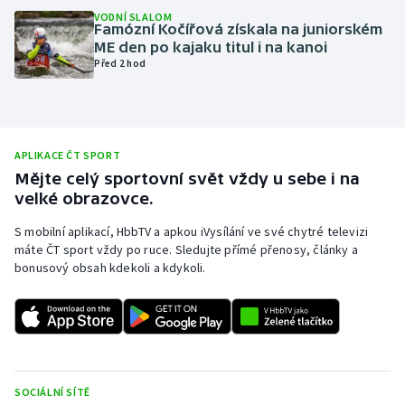
VODNÍ SLALOM
Olympijské hry
Famózní Kočířová získala na juniorském
ME den po kajaku titul i na kanoi
Před 2 hod
Parasport
Plavání
Plážový volejbal
APLIKACE ČT SPORT
Mějte celý sportovní svět vždy u sebe i na
velké obrazovce.
Ragby
S mobilní aplikací, HbbTV a apkou iVysílání ve své chytré televizi
Rychlobruslení
máte ČT sport vždy po ruce. Sledujte přímé přenosy, články a
bonusový obsah kdekoli a kdykoli.
Rychlostní kanoistika
Short track
Sportovní střelba
SOCIÁLNÍ SÍTĚ