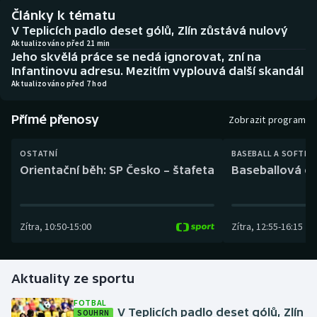
Baseball a softbal
Soutěže
Články k tématu
V Teplicích padlo deset gólů, Zlín zůstává nulový
Basketbal
Historické návraty
Aktualizováno před 21 min
Jeho skvělá práce se nedá ignorovat, zní na
Infantinovu adresu. Mezitím vyplouvá další skandál
Biatlon
Aplikace ČT sport
Aktualizováno před 7 hod
Boby a skeleton
AZ kvíz
Přímé přenosy
Zobrazit program
Box
OSTATNÍ
BASEBALL A SOFTBA
Orientační běh: SP Česko – štafeta
Baseballová ex
Curling
Dostihy
Zítra
,
10:50
-
15:00
Zítra
,
12:55
-
16:15
Florbal
Aktuality ze sportu
Futsal
FOTBAL
V Teplicích padlo deset gólů, Zlín
SOUHRN
Golf