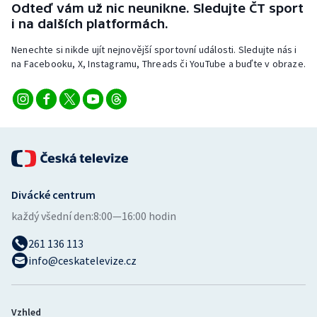
Odteď vám už nic neunikne. Sledujte ČT sport
Stolní tenis
i na dalších platformách.
Triatlon
Nenechte si nikde ujít nejnovější sportovní události. Sledujte nás i
na Facebooku, X, Instagramu, Threads či YouTube a buďte v obraze.
Veslování
Vodní slalom
Volejbal
Ostatní
Divácké centrum
každý všední den:
8:00—16:00 hodin
261 136 113
info@ceskatelevize.cz
Vzhled