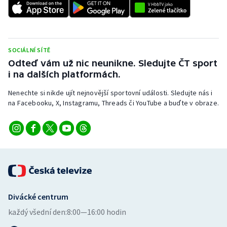
Stolní tenis
Triatlon
SOCIÁLNÍ SÍTĚ
Veslování
Odteď vám už nic neunikne. Sledujte ČT sport
i na dalších platformách.
Vodní slalom
Nenechte si nikde ujít nejnovější sportovní události. Sledujte nás i
na Facebooku, X, Instagramu, Threads či YouTube a buďte v obraze.
Volejbal
Ostatní
Divácké centrum
každý všední den:
8:00—16:00 hodin