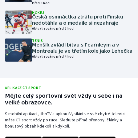
Před 3 hod
Olympijské hry
HOKEJ
Česká osmnáctka ztrátu proti Finsku
nedotáhla a o medaile si nezahraje
Parasport
Aktualizováno před 3 hod
Plavání
TENIS
Menšík zvládl bitvu s Fearnleym a v
Montrealu je ve třetím kole jako Lehečka
Plážový volejbal
Aktualizováno před 4 hod
Ragby
Rychlobruslení
APLIKACE ČT SPORT
Mějte celý sportovní svět vždy u sebe i na
Rychlostní kanoistika
velké obrazovce.
Short track
S mobilní aplikací, HbbTV a apkou iVysílání ve své chytré televizi
máte ČT sport vždy po ruce. Sledujte přímé přenosy, články a
bonusový obsah kdekoli a kdykoli.
Sportovní střelba