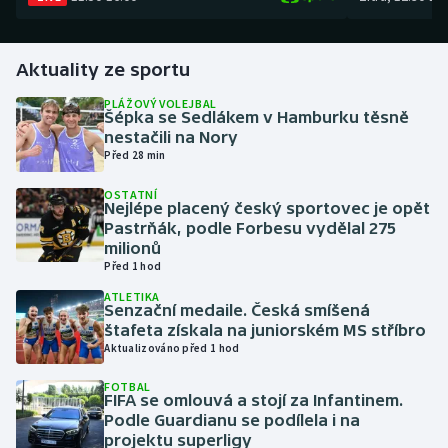
Gymnastika
Aktuality ze sportu
Házená
PLÁŽOVÝ VOLEJBAL
Šépka se Sedlákem v Hamburku těsně
nestačili na Nory
Jezdectví
Před 28 min
Judo
OSTATNÍ
Nejlépe placený český sportovec je opět
Pastrňák, podle Forbesu vydělal 275
Krasobruslení
milionů
Před 1 hod
Lezení
ATLETIKA
Senzační medaile. Česká smíšená
štafeta získala na juniorském MS stříbro
Lyže a snowboard
Aktualizováno před 1 hod
Moderní pětiboj
FOTBAL
FIFA se omlouvá a stojí za Infantinem.
Podle Guardianu se podílela i na
Motorsport
projektu superligy