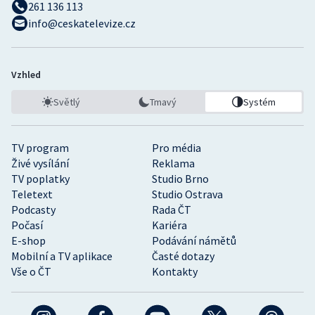
261 136 113
info@ceskatelevize.cz
Vzhled
Světlý
Tmavý
Systém
TV program
Pro média
Živé vysílání
Reklama
TV poplatky
Studio Brno
Teletext
Studio Ostrava
Podcasty
Rada ČT
Počasí
Kariéra
E-shop
Podávání námětů
Mobilní a TV aplikace
Časté dotazy
Vše o ČT
Kontakty