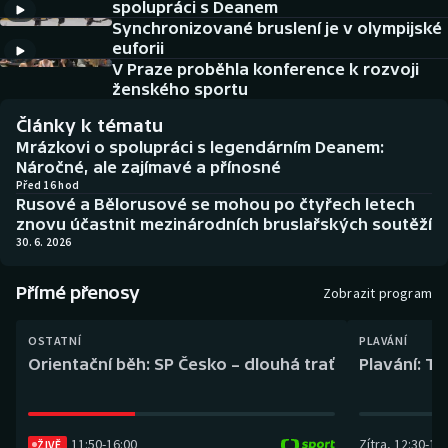
spolupráci s Deanem
Baseball a softbal
Soutěže
Synchronizované bruslení je v olympijské
euforii
Basketbal
Historické návraty
V Praze proběhla konference k rozvoji
ženského sportu
Biatlon
Aplikace ČT sport
Články k tématu
Mrázkovi o spolupráci s legendárním Deanem:
Boby a skeleton
AZ kvíz
Náročné, ale zajímavé a přínosné
Před 16 hod
Rusové a Bělorusové se mohou po čtyřech letech
Box
znovu účastnit mezinárodních bruslařských soutěží
30. 6. 2026
Curling
Přímé přenosy
Zobrazit program
Dostihy
OSTATNÍ
PLAVÁNÍ
Florbal
Orientační běh: SP Česko – dlouhá trať
Plavání: TK
Futsal
11:50
-
16:00
Zítra
,
12:30
-
13:
Golf
ŽIVĚ