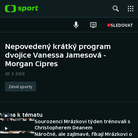
POPULÁRNÍ
SLEDOVAT
Fotbal
Nepovedený krátký program
dvojice Vanessa Jamesová -
Hokej
Morgan Cipres
Tenis
20. 3. 2019
Atletika
Zimní sporty
Cyklistika
DALŠÍ SPORTY
Videa k tématu
Sourozenci Mrázkovi týden trénovali s
Americký fotbal
NEPŘEHLÉDNĚTE
Christopherem Deanem
Náročné, ale zajímavé, říkají Mrázkovi o