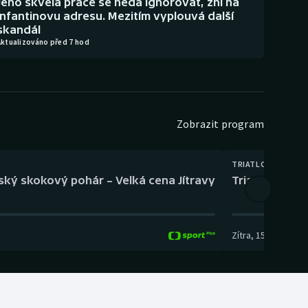
Jeho skvělá práce se nedá ignorovat, zní na
Infantinovu adresu. Mezitím vyplouvá další
skandál
Aktualizováno před 7 hod
Zobrazit program
TRIATLON
eský skokový pohár – Velká cena Jítravy
Triatlon: XTE
Zítra
,
15:00
-
16:10