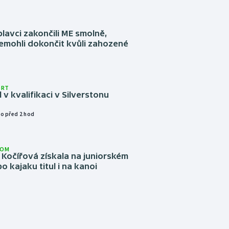
plavci zakončili ME smolně,
emohli dokončit kvůli zahozené
ORT
l v kvalifikaci v Silverstonu
o před 2 hod
LOM
Kočířová získala na juniorském
o kajaku titul i na kanoi