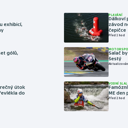
PLAVÁNÍ
Dálkoví 
 exhibicí,
závod n
hy
čepičce
Před 1 hod
MOTORSP
set gólů,
Salač by
šestý
Aktualizován
VODNÍ SLA
ěrečný útok
Famózní 
řevlékla do
ME den p
Před 2 hod