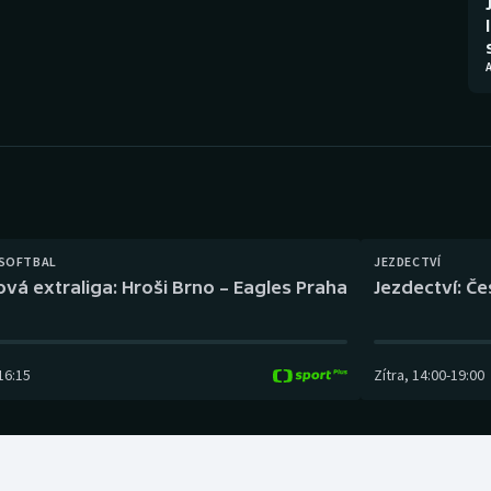
Moderní pětiboj
Triatlon
Motorsport
Veslování
Olympijské hry
Vodní slalom
Parasport
Volejbal
Plavání
Ostatní
 SOFTBAL
JEZDECTVÍ
Plážový volejbal
ová extraliga: Hroši Brno – Eagles Praha
Jezdectví: Č
16:15
Zítra
,
14:00
-
19:00