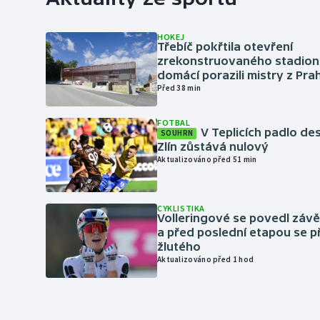
HOKEJ
Třebíč pokřtila otevření
zrekonstruovaného stadionu
domácí porazili mistry z Pra
Před 38 min
FOTBAL
V Teplicích padlo de
SOUHRN
Zlín zůstává nulový
Aktualizováno před 51 min
CYKLISTIKA
Volleringové se povedl záv
a před poslední etapou se p
žlutého
Aktualizováno před 1 hod