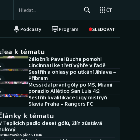
ČT
Podcasty
Program
SLEDOVAT
NEPŘEHLÉDNĚTE
Soutěže
idea k tématu
Záložník Pavel Bucha pomohl
Historické návraty
Cincinnati ke třetí výhře v řadě
Sestřih a ohlasy po utkání Jihlava –
Aplikace ČT sport
Příbram
Messi dal první góly po MS, Miami
AZ kvíz
porazilo Atlético San Luis 4:2
Sestřih kvalifikace Ligy mistryň
Slavia Praha – Rangers FC
Články k tématu
V Teplicích padlo deset gólů, Zlín zůstává
nulový
Aktualizováno před 51 min