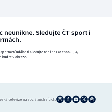
 neunikne. Sledujte ČT sport i
ormách.
 sportovní události. Sledujte nás i na Facebooku, X,
a buďte v obraze.
eská televize na sociálních sítích: