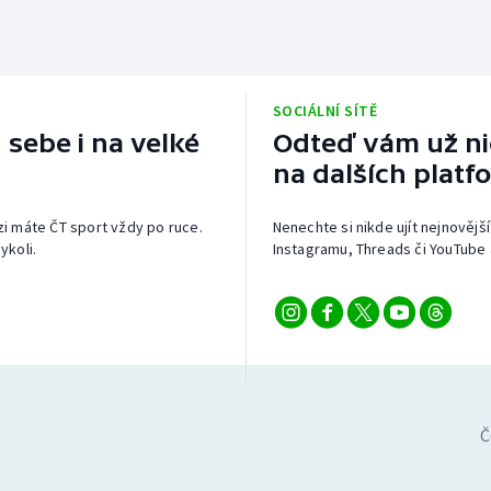
SOCIÁLNÍ SÍTĚ
 sebe i na velké
Odteď vám už nic
na dalších platf
izi máte ČT sport vždy po ruce.
Nenechte si nikde ujít nejnovější
ykoli.
Instagramu, Threads či YouTube 
Č