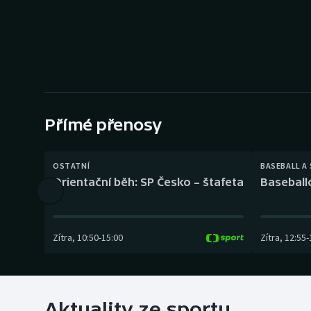
Curling
Dostihy
Florbal
Futsal
Přímé přenosy
Golf
OSTATNÍ
BASEBALL A
Gymnastika
Orientační běh: SP Česko – štafeta
Baseball
Zítra
,
10:50
-
15:00
Zítra
,
12:55
-
Aktuality ze sportu