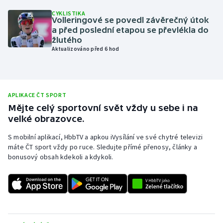
CYKLISTIKA
Olympijské hry
Volleringové se povedl závěrečný útok
a před poslední etapou se převlékla do
Parasport
žlutého
Aktualizováno před 6 hod
Plavání
Plážový volejbal
APLIKACE ČT SPORT
Mějte celý sportovní svět vždy u sebe i na
Ragby
velké obrazovce.
Rychlobruslení
S mobilní aplikací, HbbTV a apkou iVysílání ve své chytré televizi
máte ČT sport vždy po ruce. Sledujte přímé přenosy, články a
bonusový obsah kdekoli a kdykoli.
Rychlostní kanoistika
Short track
Sportovní střelba