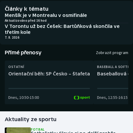
Baseball a softbal
Soutěže
Články k tématu
Menšík je v Montrealu v osmifinále
Basketbal
Historické návraty
Aktualizováno před 16 hod
V Torontu už bez Češek: Bartůňková skončila ve
třetím kole
Biatlon
Aplikace ČT sport
7. 8. 2026
Boby a skeleton
AZ kvíz
Přímé přenosy
Zobrazit program
Box
OSTATNÍ
BASEBALL A SOFTBA
Orientační běh: SP Česko – štafeta
Baseballová ex
Curling
Dostihy
Dnes
,
10:50
-
15:00
Dnes
,
12:55
-
16:15
Florbal
Futsal
Aktuality ze sportu
FOTBAL
Golf