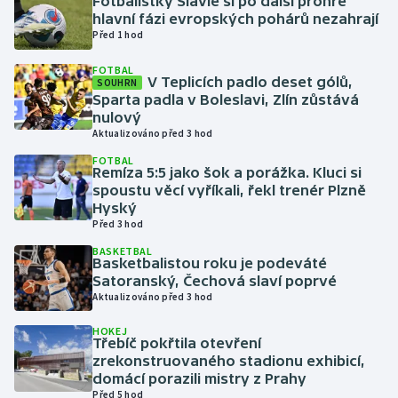
Fotbalistky Slavie si po další prohře
hlavní fázi evropských pohárů nezahrají
Před 1 hod
Gymnastika
FOTBAL
V Teplicích padlo deset gólů,
Házená
SOUHRN
Sparta padla v Boleslavi, Zlín zůstává
nulový
Jezdectví
Aktualizováno před 3 hod
FOTBAL
Judo
Remíza 5:5 jako šok a porážka. Kluci si
spoustu věcí vyříkali, řekl trenér Plzně
Hyský
Krasobruslení
Před 3 hod
BASKETBAL
Lezení
Basketbalistou roku je podeváté
Satoranský, Čechová slaví poprvé
Lyže a snowboard
Aktualizováno před 3 hod
HOKEJ
Moderní pětiboj
Třebíč pokřtila otevření
zrekonstruovaného stadionu exhibicí,
domácí porazili mistry z Prahy
Motorsport
Před 5 hod