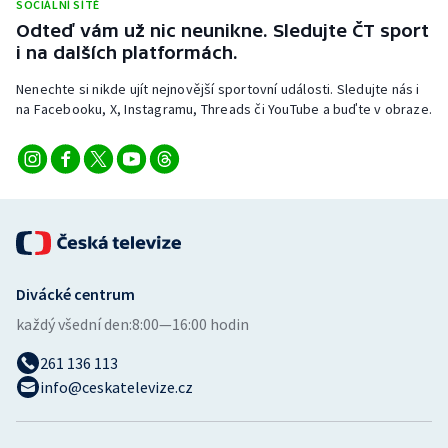
SOCIÁLNÍ SÍTĚ
Stolní tenis
Odteď vám už nic neunikne. Sledujte ČT sport
i na dalších platformách.
Triatlon
Nenechte si nikde ujít nejnovější sportovní události. Sledujte nás i
Veslování
na Facebooku, X, Instagramu, Threads či YouTube a buďte v obraze.
Vodní slalom
Volejbal
Ostatní
Divácké centrum
každý všední den:
8:00—16:00 hodin
261 136 113
info@ceskatelevize.cz