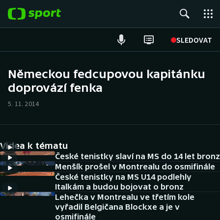
POPULÁRNÍ
SLEDOVAT
Fotbal
Německou fedcupovou kapitánku
doprovází fenka
Hokej
5. 11. 2014
Tenis
Atletika
Videa k tématu
Cyklistika
České tenistky slaví na MS do 14 let bronz
Menšík prošel v Montrealu do osmifinále
České tenistky na MS U14 podlehly
DALŠÍ SPORTY
Italkám a budou bojovat o bronz
Lehečka v Montrealu ve třetím kole
Americký fotbal
NEPŘEHLÉDNĚTE
vyřadil Belgičana Blockxe a je v
osmifinále