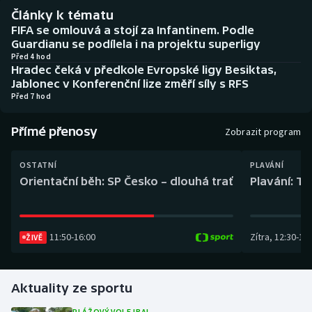
Baseball a softbal
Soutěže
Články k tématu
FIFA se omlouvá a stojí za Infantinem. Podle
Basketbal
Historické návraty
Guardianu se podílela i na projektu superligy
Před 4 hod
Hradec čeká v předkole Evropské ligy Besiktas,
Biatlon
Aplikace ČT sport
Jablonec v Konferenční lize změří síly s RFS
Před 7 hod
Boby a skeleton
AZ kvíz
Přímé přenosy
Zobrazit program
Box
OSTATNÍ
PLAVÁNÍ
Curling
Orientační běh: SP Česko – dlouhá trať
Plavání: TK
Dostihy
11:50
-
16:00
Zítra
,
12:30
-
13:
ŽIVĚ
Florbal
Futsal
Aktuality ze sportu
Golf
PLÁŽOVÝ VOLEJBAL