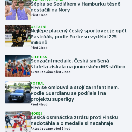
Šépka se Sedlákem v Hamburku těsně
nestačili na Nory
Gymnastika
Před 1 hod
OSTATNÍ
Házená
Nejlépe placený český sportovec je opět
Pastrňák, podle Forbesu vydělal 275
Jezdectví
milionů
Před 2 hod
Judo
ATLETIKA
Senzační medaile. Česká smíšená
štafeta získala na juniorském MS stříbro
Krasobruslení
Aktualizováno před 2 hod
FOTBAL
Lezení
FIFA se omlouvá a stojí za Infantinem.
Podle Guardianu se podílela i na
Lyže a snowboard
projektu superligy
Před 4 hod
Moderní pětiboj
HOKEJ
Česká osmnáctka ztrátu proti Finsku
nedotáhla a o medaile si nezahraje
Motorsport
Aktualizováno před 5 hod