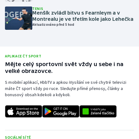
Olympijské hry
TENIS
Menšík zvládl bitvu s Fearnleym a v
Montrealu je ve třetím kole jako Lehečka
Parasport
Aktualizováno před 5 hod
Plavání
Plážový volejbal
APLIKACE ČT SPORT
Mějte celý sportovní svět vždy u sebe i na
Ragby
velké obrazovce.
S mobilní aplikací, HbbTV a apkou iVysílání ve své chytré televizi
Rychlobruslení
máte ČT sport vždy po ruce. Sledujte přímé přenosy, články a
bonusový obsah kdekoli a kdykoli.
Rychlostní kanoistika
Short track
Sportovní střelba
SOCIÁLNÍ SÍTĚ