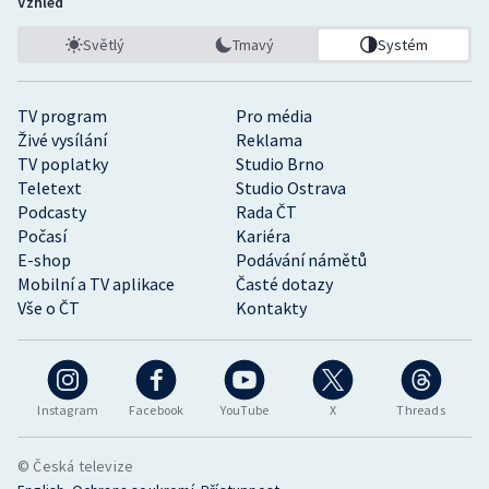
Vzhled
Světlý
Tmavý
Systém
TV program
Pro média
Živé vysílání
Reklama
TV poplatky
Studio Brno
Teletext
Studio Ostrava
Podcasty
Rada ČT
Počasí
Kariéra
E-shop
Podávání námětů
Mobilní a TV aplikace
Časté dotazy
Vše o ČT
Kontakty
Instagram
Facebook
YouTube
X
Threads
© Česká televize