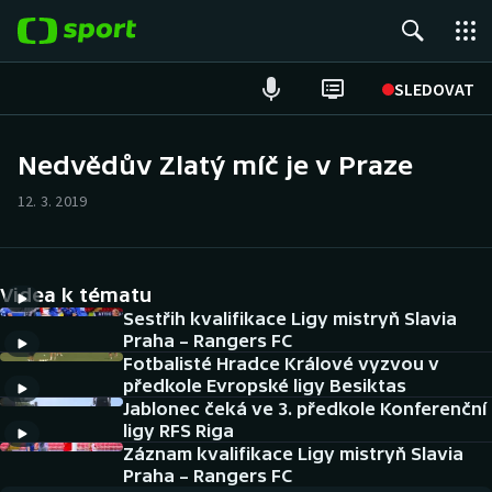
POPULÁRNÍ
SLEDOVAT
Fotbal
Nedvědův Zlatý míč je v Praze
Hokej
12. 3. 2019
Tenis
Videa k tématu
Atletika
Sestřih kvalifikace Ligy mistryň Slavia
Praha – Rangers FC
Cyklistika
Fotbalisté Hradce Králové vyzvou v
předkole Evropské ligy Besiktas
DALŠÍ SPORTY
Jablonec čeká ve 3. předkole Konferenční
ligy RFS Riga
Americký fotbal
Záznam kvalifikace Ligy mistryň Slavia
NEPŘEHLÉDNĚTE
Praha – Rangers FC