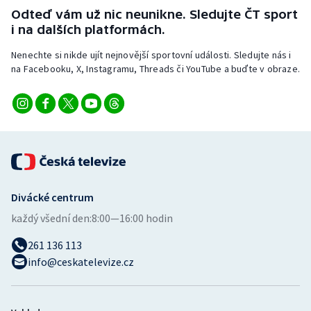
Stolní tenis
Odteď vám už nic neunikne. Sledujte ČT sport
i na dalších platformách.
Triatlon
Nenechte si nikde ujít nejnovější sportovní události. Sledujte nás i
na Facebooku, X, Instagramu, Threads či YouTube a buďte v obraze.
Veslování
Vodní slalom
Volejbal
Ostatní
Divácké centrum
každý všední den:
8:00—16:00 hodin
261 136 113
info@ceskatelevize.cz