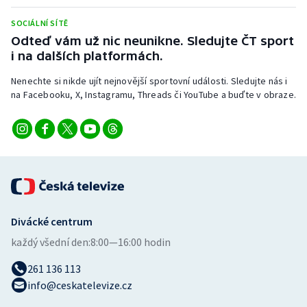
Stolní tenis
SOCIÁLNÍ SÍTĚ
Odteď vám už nic neunikne. Sledujte ČT sport
Triatlon
i na dalších platformách.
Veslování
Nenechte si nikde ujít nejnovější sportovní události. Sledujte nás i
na Facebooku, X, Instagramu, Threads či YouTube a buďte v obraze.
Vodní slalom
Volejbal
Ostatní
Divácké centrum
každý všední den:
8:00—16:00 hodin
261 136 113
info@ceskatelevize.cz