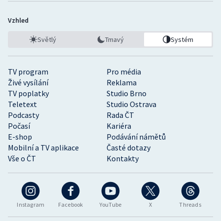
Vzhled
Světlý
Tmavý
Systém
TV program
Pro média
Živé vysílání
Reklama
TV poplatky
Studio Brno
Teletext
Studio Ostrava
Podcasty
Rada ČT
Počasí
Kariéra
E-shop
Podávání námětů
Mobilní a TV aplikace
Časté dotazy
Vše o ČT
Kontakty
Instagram
Facebook
YouTube
X
Threads