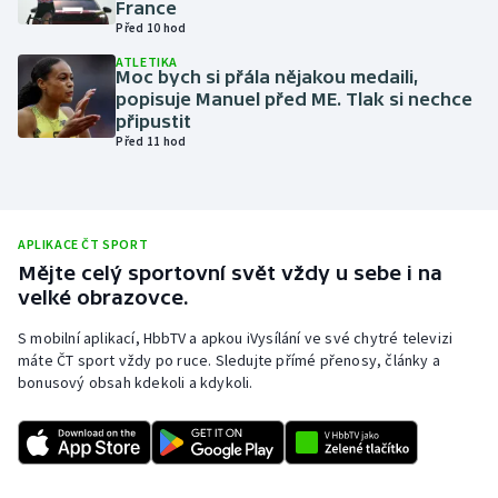
France
Před 10 hod
Olympijské hry
ATLETIKA
Moc bych si přála nějakou medaili,
Parasport
popisuje Manuel před ME. Tlak si nechce
připustit
Plavání
Před 11 hod
Plážový volejbal
Ragby
APLIKACE ČT SPORT
Mějte celý sportovní svět vždy u sebe i na
velké obrazovce.
Rychlobruslení
S mobilní aplikací, HbbTV a apkou iVysílání ve své chytré televizi
Rychlostní kanoistika
máte ČT sport vždy po ruce. Sledujte přímé přenosy, články a
bonusový obsah kdekoli a kdykoli.
Short track
Sportovní střelba