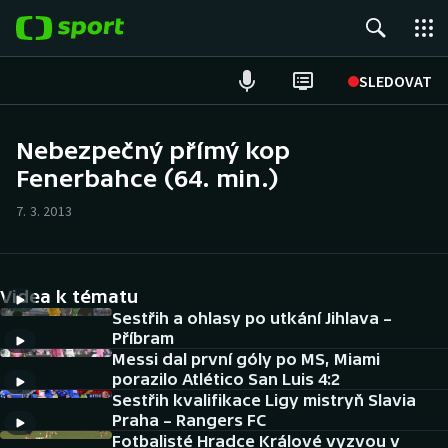
POPULÁRNÍ
SLEDOVAT
Fotbal
Nebezpečný přímý kop
Fenerbahce (64. min.)
Hokej
7. 3. 2013
Tenis
Atletika
Videa k tématu
Cyklistika
Sestřih a ohlasy po utkání Jihlava –
Příbram
Messi dal první góly po MS, Miami
DALŠÍ SPORTY
porazilo Atlético San Luis 4:2
Sestřih kvalifikace Ligy mistryň Slavia
Americký fotbal
NEPŘEHLÉDNĚTE
Praha – Rangers FC
Fotbalisté Hradce Králové vyzvou v