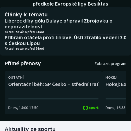
Baseball a softbal
Soutěže
předkole Evropské ligy Besiktas
Články k tématu
Basketbal
Historické návraty
Liberec díky gólu Dulaye připravil Zbrojovku o
neporazitelnost
Biatlon
Aplikace ČT sport
Aktualizováno před 6 hod
Příbram otáčela proti Jihlavě, Ústí ztratilo vedení 3:0
s Českou Lípou
Boby a skeleton
AZ kvíz
Aktualizováno před 9 hod
Box
Přímé přenosy
Zobrazit program
Curling
OSTATNÍ
HOKEJ
Orientační běh: SP Česko – střední trať
Hokej: Exh
Dostihy
Florbal
Dnes
,
14:00
-
17:50
Dnes
,
16:55
-
19
Futsal
Aktuality ze sportu
Golf