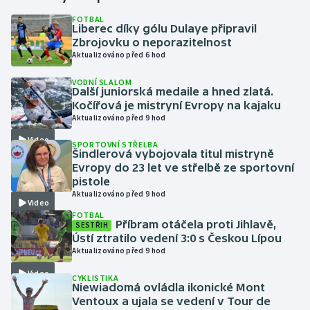
FOTBAL
Liberec díky gólu Dulaye připravil
Gymnastika
Zbrojovku o neporazitelnost
Aktualizováno před 6 hod
Házená
VODNÍ SLALOM
Další juniorská medaile a hned zlatá.
Jezdectví
Kočířová je mistryní Evropy na kajaku
Aktualizováno před 9 hod
Judo
Video
SPORTOVNÍ STŘELBA
Šindlerová vybojovala titul mistryně
Krasobruslení
Evropy do 23 let ve střelbě ze sportovní
pistole
Aktualizováno před 9 hod
Lezení
Video
FOTBAL
Příbram otáčela proti Jihlavě,
SESTŘIH
Lyže a snowboard
Ústí ztratilo vedení 3:0 s Českou Lípou
Aktualizováno před 9 hod
Moderní pětiboj
Video
CYKLISTIKA
Niewiadomá ovládla ikonické Mont
Motorsport
Ventoux a ujala se vedení v Tour de