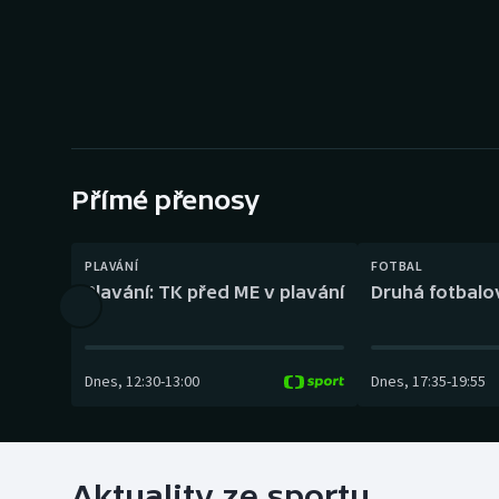
Curling
Dostihy
Florbal
Futsal
Přímé přenosy
Golf
PLAVÁNÍ
FOTBAL
Gymnastika
Plavání: TK před ME v plavání
Druhá fotbalov
Dnes
,
12:30
-
13:00
Dnes
,
17:35
-
19:55
Aktuality ze sportu