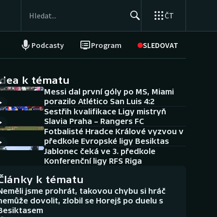
ČT
Podcasty
Program
SLEDOVAT
NEPŘEHLÉDNĚTE
Soutěže
idea k tématu
Messi dal první góly po MS, Miami
Historické návraty
porazilo Atlético San Luis 4:2
Sestřih kvalifikace Ligy mistryň
Aplikace ČT sport
Slavia Praha – Rangers FC
Fotbalisté Hradce Králové vyzvou v
AZ kvíz
předkole Evropské ligy Besiktas
Jablonec čeká ve 3. předkole
Konferenční ligy RFS Riga
Články k tématu
Neměli jsme prohrát, takovou chybu si hráč
nemůže dovolit, zlobil se Horejš po duelu s
Besiktasem