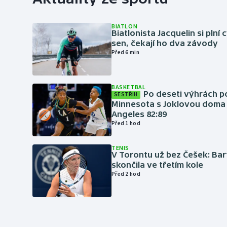
BIATLON
Biatlonista Jacquelin si plní 
sen, čekají ho dva závody
Před 6 min
BASKETBAL
Po deseti výhrách p
SESTŘIH
Minnesota s Joklovou doma
Angeles 82:89
Před 1 hod
TENIS
V Torontu už bez Češek: Ba
skončila ve třetím kole
Před 2 hod