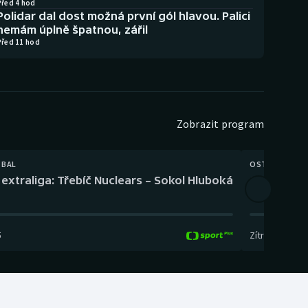
Před 4 hod
Polidar dal dost možná první gól hlavou. Palici
nemám úplně špatnou, zářil
Před 11 hod
Zobrazit program
TBAL
OSTATNÍ
extraliga: Třebíč Nuclears – Sokol Hluboká
Orientační
5
Zítra
,
14:00
-
17