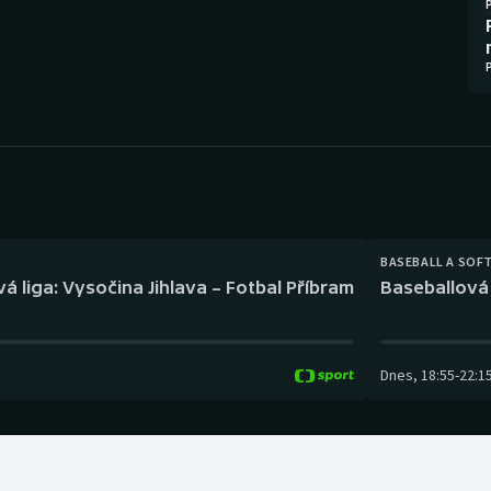
Moderní pětiboj
Triatlon
Motorsport
Veslování
Olympijské hry
Vodní slalom
Parasport
Volejbal
Plavání
Ostatní
BASEBALL A SOF
Plážový volejbal
á liga: Vysočina Jihlava – Fotbal Příbram
Baseballová 
Dnes
,
18:55
-
22:1