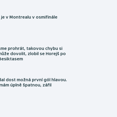
je v Montrealu v osmifinále
sme prohrát, takovou chybu si
ůže dovolit, zlobil se Horejš po
 Besiktasem
dal dost možná první gól hlavou.
emám úplně špatnou, zářil