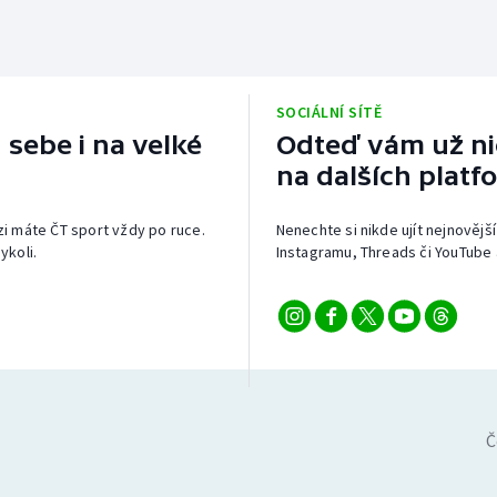
SOCIÁLNÍ SÍTĚ
 sebe i na velké
Odteď vám už nic
na dalších platf
izi máte ČT sport vždy po ruce.
Nenechte si nikde ujít nejnovější
ykoli.
Instagramu, Threads či YouTube 
Č