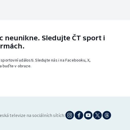
 neunikne. Sledujte ČT sport i
ormách.
 sportovní události. Sledujte nás i na Facebooku, X,
a buďte v obraze.
eská televize na sociálních sítích: