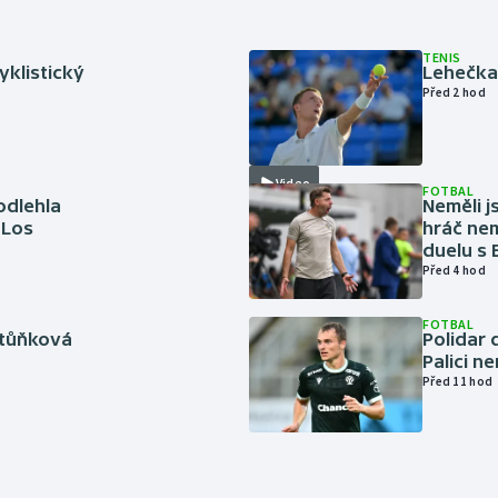
TENIS
cyklistický
Lehečka 
Před 2 hod
Video
FOTBAL
odlehla
Neměli j
 Los
hráč nem
duelu s
Před 4 hod
FOTBAL
rtůňková
Polidar 
Palici n
Před 11 hod