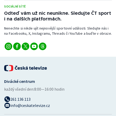
Stolní tenis
SOCIÁLNÍ SÍTĚ
Odteď vám už nic neunikne. Sledujte ČT sport
Triatlon
i na dalších platformách.
Veslování
Nenechte si nikde ujít nejnovější sportovní události. Sledujte nás i
na Facebooku, X, Instagramu, Threads či YouTube a buďte v obraze.
Vodní slalom
Volejbal
Ostatní
Divácké centrum
každý všední den:
8:00—16:00 hodin
261 136 113
info@ceskatelevize.cz