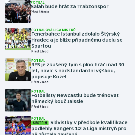
FOTBAL
Salah bude hrát za Trabzonspor
Před 39 min
Gymnastika
Házená
FOTBALOVÁ LIGA MISTRŮ
Fenerbahce Istanbul zdolalo Štýrský
Hradec a je blíže případnému duelu se
Jezdectví
Spartou
Před 2 hod
Judo
FOTBAL
RFS je zkušený tým s plno hráči nad 30
let, navíc s nadstandardní výškou,
Krasobruslení
popisuje Kozel
Před 2 hod
Lezení
FOTBAL
Fotbalisty Newcastlu bude trénovat
Lyže a snowboard
německý kouč Jaissle
Před 3 hod
Moderní pětiboj
FOTBAL
Slávistky v předkole kvalifikace
SESTŘIH
podlehly Rangers 1:2 a Liga mistryň pro
Motorsport
ně zůstala zavřená