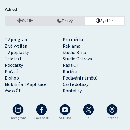
Vzhled
Světlý
Tmavý
Systém
TV program
Pro média
Živé vysílání
Reklama
TV poplatky
Studio Brno
Teletext
Studio Ostrava
Podcasty
Rada ČT
Počasí
Kariéra
E-shop
Podávání námětů
Mobilní a TV aplikace
Časté dotazy
Vše o ČT
Kontakty
Instagram
Facebook
YouTube
X
Threads