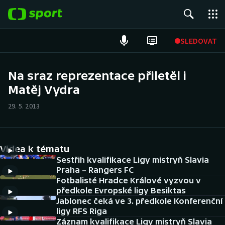
POPULÁRNÍ
SLEDOVAT
Fotbal
Na sraz reprezentace přiletěl i
Matěj Vydra
Hokej
29. 5. 2013
Tenis
Atletika
Videa k tématu
Cyklistika
Sestřih kvalifikace Ligy mistryň Slavia
Praha – Rangers FC
Fotbalisté Hradce Králové vyzvou v
DALŠÍ SPORTY
předkole Evropské ligy Besiktas
Jablonec čeká ve 3. předkole Konferenční
Americký fotbal
NEPŘEHLÉDNĚTE
ligy RFS Riga
Záznam kvalifikace Ligy mistryň Slavia