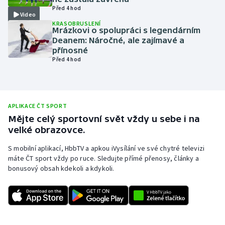
Před 4 hod
Olympijské hry
Video
KRASOBRUSLENÍ
Mrázkovi o spolupráci s legendárním
Parasport
Deanem: Náročné, ale zajímavé a
přínosné
Před 4 hod
Plavání
Plážový volejbal
APLIKACE ČT SPORT
Ragby
Mějte celý sportovní svět vždy u sebe i na
velké obrazovce.
Rychlobruslení
S mobilní aplikací, HbbTV a apkou iVysílání ve své chytré televizi
máte ČT sport vždy po ruce. Sledujte přímé přenosy, články a
Rychlostní kanoistika
bonusový obsah kdekoli a kdykoli.
Short track
Sportovní střelba