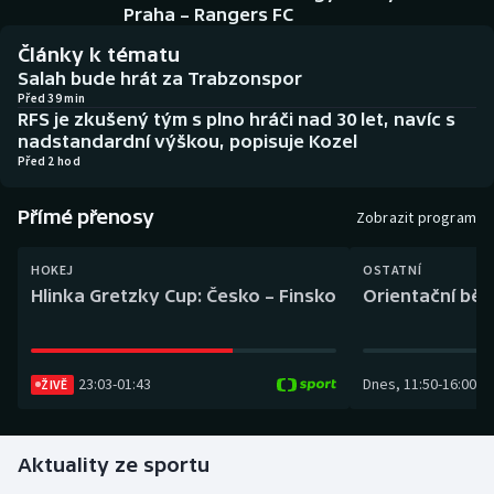
Baseball a softbal
Soutěže
Praha – Rangers FC
Články k tématu
Basketbal
Historické návraty
Salah bude hrát za Trabzonspor
Před 39 min
RFS je zkušený tým s plno hráči nad 30 let, navíc s
Biatlon
Aplikace ČT sport
nadstandardní výškou, popisuje Kozel
Před 2 hod
Boby a skeleton
AZ kvíz
Přímé přenosy
Zobrazit program
Box
HOKEJ
OSTATNÍ
Curling
Hlinka Gretzky Cup: Česko – Finsko
Orientační běh
Dostihy
23:03
-
01:43
Dnes
,
11:50
-
16:00
Florbal
ŽIVĚ
Futsal
Aktuality ze sportu
Golf