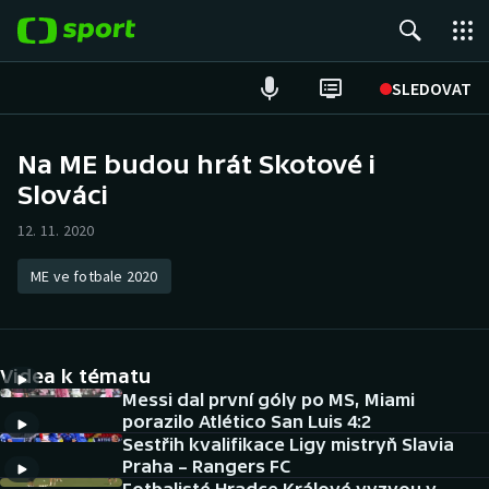
POPULÁRNÍ
SLEDOVAT
Fotbal
Na ME budou hrát Skotové i
Slováci
Hokej
12. 11. 2020
Tenis
ME ve fotbale 2020
Atletika
Cyklistika
Videa k tématu
DALŠÍ SPORTY
Messi dal první góly po MS, Miami
porazilo Atlético San Luis 4:2
Sestřih kvalifikace Ligy mistryň Slavia
Americký fotbal
NEPŘEHLÉDNĚTE
Praha – Rangers FC