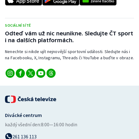
Stolní tenis
Triatlon
SOCIÁLNÍ SÍTĚ
Odteď vám už nic neunikne. Sledujte ČT sport
Veslování
i na dalších platformách.
Vodní slalom
Nenechte si nikde ujít nejnovější sportovní události. Sledujte nás i
na Facebooku, X, Instagramu, Threads či YouTube a buďte v obraze.
Volejbal
Ostatní
Divácké centrum
každý všední den:
8:00—16:00 hodin
261 136 113