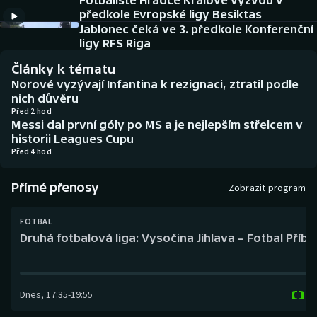
Fotbalisté Hradce Králové vyzvou v
Baseball a softbal
Soutěže
předkole Evropské ligy Besiktas
Jablonec čeká ve 3. předkole Konferenční
Basketbal
Historické návraty
ligy RFS Riga
Články k tématu
Biatlon
Aplikace ČT sport
Norové vyzývají Infantina k rezignaci, ztratil podle
nich důvěru
Boby a skeleton
AZ kvíz
Před 2 hod
Messi dal první góly po MS a je nejlepším střelcem v
historii Leagues Cupu
Box
Před 4 hod
Curling
Přímé přenosy
Zobrazit program
Dostihy
FOTBAL
Druhá fotbalová liga: Vysočina Jihlava – Fotbal Příb
Florbal
Futsal
Dnes
,
17:35
-
19:55
Golf