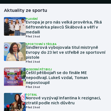
Aktuality ze sportu
Gymnastika
PLAVÁNÍ
Evropa je pro nás velká prověrka, říká
Házená
šéftrenérka plavců Škábová a věří v
medaili
Jezdectví
Před 1 hod
SPORTOVNÍ STŘELBA
Judo
Šindlerová vybojovala titul mistryně
Evropy do 23 let ve střelbě ze sportovní
pistole
Krasobruslení
Před 1 hod
MODERNÍ PĚTIBOJ
Lezení
Čeští pětibojaři se do finále ME
nepodívají. Lukeš vzdal, Toman
Lyže a snowboard
nepostoupil
Před 2 hod
Moderní pětiboj
FOTBAL
Norové vyzývají Infantina k rezignaci,
ztratil podle nich důvěru
Motorsport
Před 2 hod