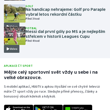
GOLF
Olympijské hry
Na handicap nehrajeme: Golf pro Paraple
vybral letos rekordní částku
Parasport
Před 3 hod
Video
FOTBAL
Plavání
Messi dal první góly po MS a je nejlepším
střelcem v historii Leagues Cupu
Před 4 hod
Plážový volejbal
Video
Ragby
Rychlobruslení
APLIKACE ČT SPORT
Mějte celý sportovní svět vždy u sebe i na
velké obrazovce.
Rychlostní kanoistika
S mobilní aplikací, HbbTV a apkou iVysílání ve své chytré televizi
Short track
máte ČT sport vždy po ruce. Sledujte přímé přenosy, články a
bonusový obsah kdekoli a kdykoli.
Sportovní střelba