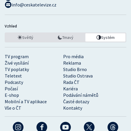
info@ceskatelevize.cz
Vzhled
Světlý
Tmavý
Systém
TV program
Pro média
Živé vysílání
Reklama
TV poplatky
Studio Brno
Teletext
Studio Ostrava
Podcasty
Rada ČT
Počasí
Kariéra
E-shop
Podávání námětů
Mobilní a TV aplikace
Časté dotazy
Vše o ČT
Kontakty