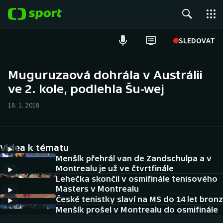
POPULÁRNÍ
SLEDOVAT
ME v atletice
Muguruzaová dohrála v Austrálii
ve 2. kole, podlehla Šu-wej
ME v plavání
18. 1. 2018
Fotbal
Hokej
Videa k tématu
Tenis
Menšík přehrál van de Zandschulpa a v
Montrealu je už ve čtvrtfinále
Lehečka skončil v osmifinále tenisového
DALŠÍ SPORTY
Masters v Montrealu
České tenistky slaví na MS do 14 let bronz
Americký fotbal
NEPŘEHLÉDNĚTE
Menšík prošel v Montrealu do osmifinále