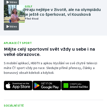
Video
GOLF
Moderní pětiboj
Hraju nejlépe v životě, ale na olympiádu
je ještě co šperkovat, ví Kousková
Motorsport
Před 4 hod
Video
Olympijské hry
Parasport
APLIKACE ČT SPORT
Mějte celý sportovní svět vždy u sebe i na
Plavání
velké obrazovce.
S mobilní aplikací, HbbTV a apkou iVysílání ve své chytré televizi
Plážový volejbal
máte ČT sport vždy po ruce. Sledujte přímé přenosy, články a
bonusový obsah kdekoli a kdykoli.
Ragby
Rychlobruslení
Rychlostní kanoistika
SOCIÁLNÍ SÍTĚ