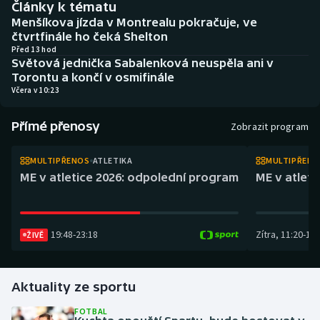
Články k tématu
Atletika
Soutěže
Menšíkova jízda v Montrealu pokračuje, ve
čtvrtfinále ho čeká Shelton
Baseball a softbal
Historické návraty
Před 13 hod
Světová jednička Sabalenková neuspěla ani v
Torontu a končí v osmifinále
Basketbal
Aplikace ČT sport
Včera v 10:23
Biatlon
AZ kvíz
Přímé přenosy
Zobrazit program
Boby a skeleton
MULTIPŘENOS
ATLETIKA
MULTIPŘEN
ME v atletice 2026: odpolední program
ME v atlet
Box
Curling
19:48
-
23:18
Zítra
,
11:20
-
14:
ŽIVĚ
Cyklistika
Dostihy
Aktuality ze sportu
FOTBAL
Florbal