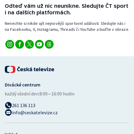
Short track
Odteď vám už nic neunikne. Sledujte ČT sport
i na dalších platformách.
Sportovní střelba
Nenechte si nikde ujít nejnovější sportovní události. Sledujte nás i
na Facebooku, X, Instagramu, Threads či YouTube a buďte v obraze.
Stolní tenis
Triatlon
Veslování
Vodní slalom
Divácké centrum
Volejbal
každý všední den:
8:00—16:00 hodin
Ostatní
261 136 113
info@ceskatelevize.cz