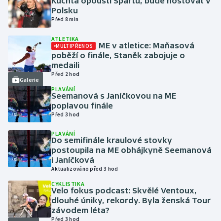
Kuchta opouští Spartu, bude hostovat v
Polsku
Před 8 min
Futsal
ATLETIKA
ME v atletice: Maňasová
Golf
MULTIPŘENOS
poběží o finále, Staněk zabojuje o
medaili
Gymnastika
Před 2 hod
Galerie
PLAVÁNÍ
Házená
Seemanová s Janíčkovou na ME
poplavou finále
Před 3 hod
Jezdectví
PLAVÁNÍ
Do semifinále kraulové stovky
Judo
postoupila na ME obhájkyně Seemanová
i Janíčková
Krasobruslení
Aktualizováno před 3 hod
CYKLISTIKA
Lezení
Velo fokus podcast: Skvělé Ventoux,
dlouhé úniky, rekordy. Byla ženská Tour
závodem léta?
Lyže a snowboard
Před 3 hod