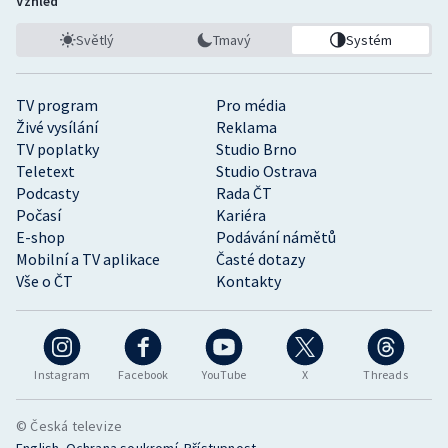
Vzhled
Světlý
Tmavý
Systém
TV program
Pro média
Živé vysílání
Reklama
TV poplatky
Studio Brno
Teletext
Studio Ostrava
Podcasty
Rada ČT
Počasí
Kariéra
E-shop
Podávání námětů
Mobilní a TV aplikace
Časté dotazy
Vše o ČT
Kontakty
Instagram
Facebook
YouTube
X
Threads
© Česká televize
•
•
English
Ochrana soukromí
Přístupnost