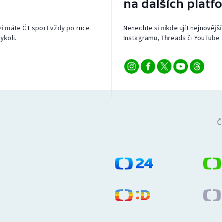
na dalších platf
izi máte ČT sport vždy po ruce.
Nenechte si nikde ujít nejnovější
ykoli.
Instagramu, Threads či YouTube 
Č