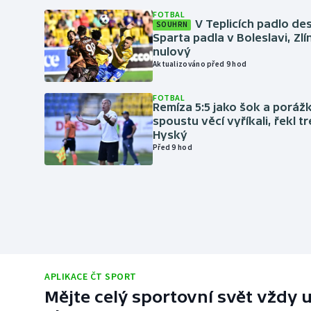
FOTBAL
V Teplicích padlo de
SOUHRN
Sparta padla v Boleslavi, Zl
nulový
Aktualizováno před 9 hod
FOTBAL
Remíza 5:5 jako šok a porážka
spoustu věcí vyříkali, řekl t
Hyský
Před 9 hod
APLIKACE ČT SPORT
Mějte celý sportovní svět vždy u