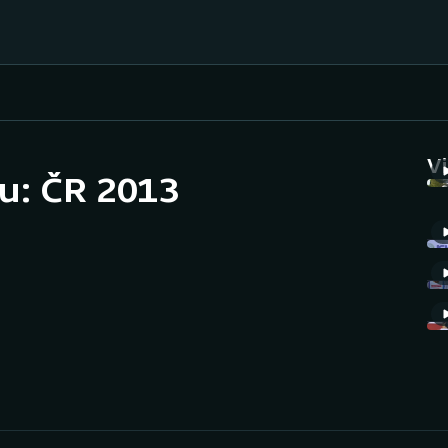
Házená
Ragby
V
u: ČR 2013
Jezdectví
Rychlobruslení
Rychlostní
Judo
kanoistika
Krasobruslení
Short track
Lezení
Sportovní střelba
Lyže a snowboard
Stolní tenis