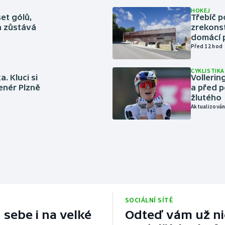
HOKEJ
set gólů,
Třebíč p
ín zůstává
zrekons
domácí p
Před 12 hod
CYKLISTIKA
. Kluci si
Volleri
renér Plzně
a před p
žlutého
Aktualizován
SOCIÁLNÍ SÍTĚ
 sebe i na velké
Odteď vám už nic