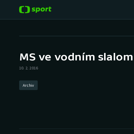
POPULÁRNÍ
DALŠÍ SPORTY
Fotbal
Americký fotbal
MS ve vodním slalom
Hokej
Baseball a softbal
10. 2. 2016
Tenis
Basketbal
Archiv
Atletika
Biatlon
Cyklistika
Boby a skeleton
Box