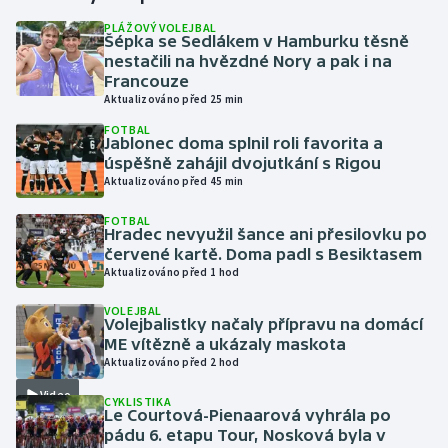
PLÁŽOVÝ VOLEJBAL
Šépka se Sedlákem v Hamburku těsně
Gymnastika
nestačili na hvězdné Nory a pak i na
Francouze
Házená
Aktualizováno před 25 min
FOTBAL
Jezdectví
Jablonec doma splnil roli favorita a
úspěšně zahájil dvojutkání s Rigou
Aktualizováno před 45 min
Judo
FOTBAL
Hradec nevyužil šance ani přesilovku po
Krasobruslení
červené kartě. Doma padl s Besiktasem
Aktualizováno před 1 hod
Lezení
VOLEJBAL
Volejbalistky načaly přípravu na domácí
Lyže a snowboard
ME vítězně a ukázaly maskota
Aktualizováno před 2 hod
Moderní pětiboj
Video
CYKLISTIKA
Le Courtová-Pienaarová vyhrála po
Motorsport
pádu 6. etapu Tour, Nosková byla v