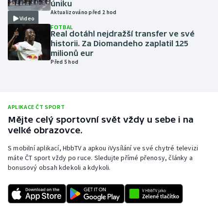
úniku
Aktualizováno před 2 hod
Olympijské hry
Video
FOTBAL
Real dotáhl nejdražší transfer ve své
Parasport
historii. Za Diomandeho zaplatil 125
milionů eur
Plavání
Před 5 hod
Plážový volejbal
Ragby
APLIKACE ČT SPORT
Mějte celý sportovní svět vždy u sebe i na
velké obrazovce.
Rychlobruslení
S mobilní aplikací, HbbTV a apkou iVysílání ve své chytré televizi
Rychlostní kanoistika
máte ČT sport vždy po ruce. Sledujte přímé přenosy, články a
bonusový obsah kdekoli a kdykoli.
Short track
Sportovní střelba