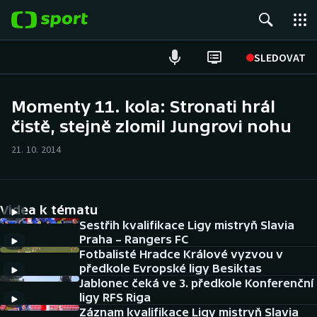
POPULÁRNÍ
SLEDOVAT
Fotbal
Momenty 11. kola: Stronati hrál
čistě, stejně zlomil Jungrovi nohu
Hokej
21. 10. 2014
Tenis
Atletika
Videa k tématu
Cyklistika
Sestřih kvalifikace Ligy mistryň Slavia
Praha – Rangers FC
Fotbalisté Hradce Králové vyzvou v
DALŠÍ SPORTY
předkole Evropské ligy Besiktas
Jablonec čeká ve 3. předkole Konferenční
Americký fotbal
NEPŘEHLÉDNĚTE
ligy RFS Riga
Záznam kvalifikace Ligy mistryň Slavia