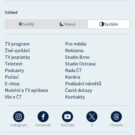
Vzhled
Světlý
Tmavý
Systém
TV program
Pro média
Živé vysílání
Reklama
TV poplatky
Studio Brno
Teletext
Studio Ostrava
Podcasty
Rada ČT
Počasí
Kariéra
E-shop
Podávání námětů
Mobilní a TV aplikace
Časté dotazy
Vše o ČT
Kontakty
Instagram
Facebook
YouTube
X
Threads