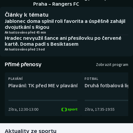
Baseball a softbal
Soutěže
Praha – Rangers FC
Články k tématu
Basketbal
Historické návraty
Jablonec doma splnil roli favorita a úspěšně zahájil
dvojutkání s Rigou
Biatlon
Aplikace ČT sport
Aktualizováno před 45 min
Hradec nevyužil šance ani přesilovku po červené
kartě. Doma padl s Besiktasem
Boby a skeleton
AZ kvíz
Aktualizováno před 1 hod
Box
Přímé přenosy
Zobrazit program
Curling
PLAVÁNÍ
FOTBAL
Plavání: TK před ME v plavání
Druhá fotbalová liga
Dostihy
Florbal
Zítra
,
12:30
-
13:00
Zítra
,
17:35
-
19:55
Futsal
Aktuality ze sportu
Golf