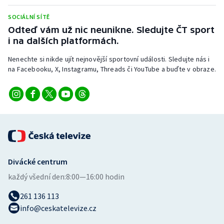
Stolní tenis
SOCIÁLNÍ SÍTĚ
Odteď vám už nic neunikne. Sledujte ČT sport
Triatlon
i na dalších platformách.
Veslování
Nenechte si nikde ujít nejnovější sportovní události. Sledujte nás i
na Facebooku, X, Instagramu, Threads či YouTube a buďte v obraze.
Vodní slalom
Volejbal
Ostatní
Divácké centrum
každý všední den:
8:00—16:00 hodin
261 136 113
info@ceskatelevize.cz