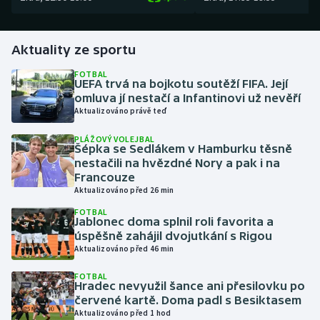
Gymnastika
Aktuality ze sportu
Házená
FOTBAL
UEFA trvá na bojkotu soutěží FIFA. Její
omluva jí nestačí a Infantinovi už nevěří
Jezdectví
Aktualizováno právě teď
Judo
PLÁŽOVÝ VOLEJBAL
Šépka se Sedlákem v Hamburku těsně
nestačili na hvězdné Nory a pak i na
Krasobruslení
Francouze
Aktualizováno před 26 min
Lezení
FOTBAL
Jablonec doma splnil roli favorita a
úspěšně zahájil dvojutkání s Rigou
Lyže a snowboard
Aktualizováno před 46 min
Moderní pětiboj
FOTBAL
Hradec nevyužil šance ani přesilovku po
červené kartě. Doma padl s Besiktasem
Motorsport
Aktualizováno před 1 hod