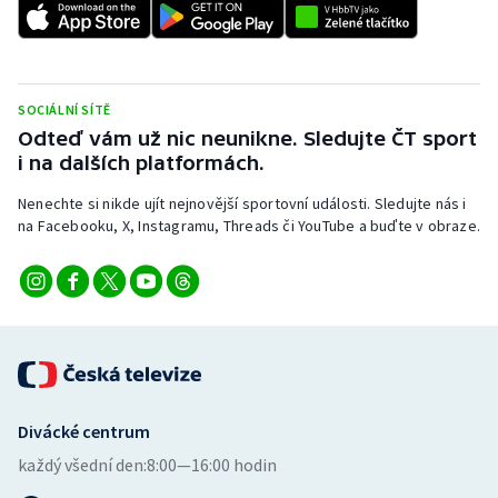
Stolní tenis
Triatlon
SOCIÁLNÍ SÍTĚ
Veslování
Odteď vám už nic neunikne. Sledujte ČT sport
i na dalších platformách.
Vodní slalom
Nenechte si nikde ujít nejnovější sportovní události. Sledujte nás i
na Facebooku, X, Instagramu, Threads či YouTube a buďte v obraze.
Volejbal
Ostatní
Divácké centrum
každý všední den:
8:00—16:00 hodin