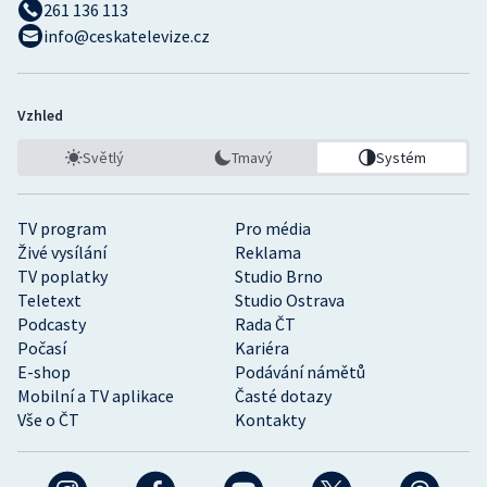
261 136 113
info@ceskatelevize.cz
Vzhled
Světlý
Tmavý
Systém
TV program
Pro média
Živé vysílání
Reklama
TV poplatky
Studio Brno
Teletext
Studio Ostrava
Podcasty
Rada ČT
Počasí
Kariéra
E-shop
Podávání námětů
Mobilní a TV aplikace
Časté dotazy
Vše o ČT
Kontakty