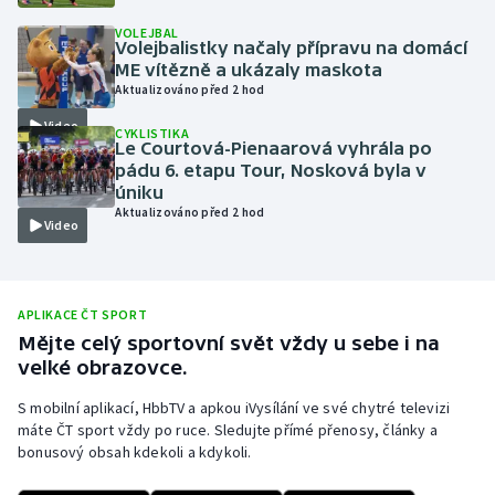
Olympijské hry
VOLEJBAL
Volejbalistky načaly přípravu na domácí
ME vítězně a ukázaly maskota
Parasport
Aktualizováno před 2 hod
Video
CYKLISTIKA
Plavání
Le Courtová-Pienaarová vyhrála po
pádu 6. etapu Tour, Nosková byla v
Plážový volejbal
úniku
Aktualizováno před 2 hod
Video
Ragby
Rychlobruslení
APLIKACE ČT SPORT
Mějte celý sportovní svět vždy u sebe i na
Rychlostní kanoistika
velké obrazovce.
Short track
S mobilní aplikací, HbbTV a apkou iVysílání ve své chytré televizi
máte ČT sport vždy po ruce. Sledujte přímé přenosy, články a
bonusový obsah kdekoli a kdykoli.
Sportovní střelba