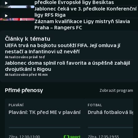
předkole Evropské ligy Besiktas
Baseball a softbal
Soutěže
Jablonec čeká ve 3. předkole Konferenční
ligy RFS Riga
Basketbal
Historické návraty
Záznam kvalifikace Ligy mistryň Slavia
Praha – Rangers FC
Biatlon
Aplikace ČT sport
Články k tématu
UEFA trvá na bojkotu soutěží FIFA. Její omluva jí
Boby a skeleton
AZ kvíz
nestačí a Infantinovi už nevěří
Aktualizováno právě teď
Jablonec doma splnil roli favorita a úspěšně zahájil
Box
dvojutkání s Rigou
Aktualizováno před 46 min
Curling
Přímé přenosy
Zobrazit program
Dostihy
PLAVÁNÍ
FOTBAL
Florbal
Plavání: TK před ME v plavání
Druhá fotbalová liga
Futsal
Zítra
,
12:30
-
13:00
Zítra
,
17:35
-
19:55
Golf