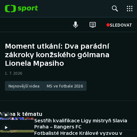
POPULÁRNÍ
SLEDOVAT
Fotbal
Moment utkání: Dva parádní
zákroky konžského gólmana
Hokej
Lionela Mpasiho
Tenis
1. 7. 2026
Atletika
Nejnovější videa
MS ve fotbale 2026
Cyklistika
DALŠÍ SPORTY
Videa k tématu
Sestřih kvalifikace Ligy mistryň Slavia
Americký fotbal
NEPŘEHLÉDNĚTE
Praha – Rangers FC
Fotbalisté Hradce Králové vyzvou v