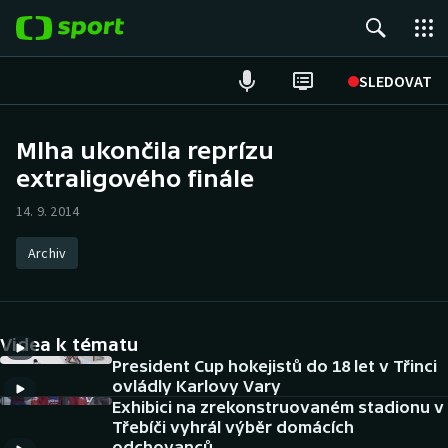
POPULÁRNÍ
SLEDOVAT
Fotbal
Mlha ukončila reprízu
extraligového finále
Hokej
14. 9. 2014
Tenis
Archiv
Atletika
Cyklistika
Videa k tématu
DALŠÍ SPORTY
President Cup hokejistů do 18 let v Třinci
ovládly Karlovy Vary
Exhibici na zrekonstruovaném stadionu v
Americký fotbal
NEPŘEHLÉDNĚTE
Třebíči vyhrál výběr domácích
odchovanců