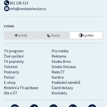
261 136 113
info@ceskatelevize.cz
Vzhled
Světlý
Tmavý
Systém
TV program
Pro média
Živé vysílání
Reklama
TV poplatky
Studio Brno
Teletext
Studio Ostrava
Podcasty
Rada ČT
Počasí
Kariéra
E-shop
Podávání námětů
Mobilní a TV aplikace
Časté dotazy
Vše o ČT
Kontakty