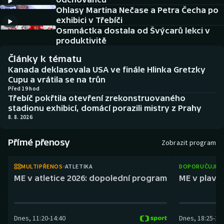
Baseball a softbal
Soutěže
Ohlasy Martina Nečase a Petra Čecha po
exhibici v Třebíči
Basketbal
Historické návraty
Osmnáctka dostala od Švýcarů lekci v
produktivitě
Biatlon
Aplikace ČT sport
Články k tématu
Kanada deklasovala USA ve finále Hlinka Gretzky
Boby a skeleton
AZ kvíz
Cupu a vrátila se na trůn
Před 19 hod
Třebíč pokřtila otevření zrekonstruovaného
Box
stadionu exhibicí, domácí porazili mistry z Prahy
8. 8. 2026
Curling
Přímé přenosy
Zobrazit program
Dostihy
MULTIPŘENOS
ATLETIKA
DOPORUČUJEM
Florbal
ME v atletice 2026: dopolední program
ME v plaván
Futsal
Dnes
,
11:20
-
14:40
Dnes
,
18:25
-
21
Golf