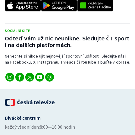
Stolní tenis
Triatlon
SOCIÁLNÍ SÍTĚ
Veslování
Odteď vám už nic neunikne. Sledujte ČT sport
i na dalších platformách.
Vodní slalom
Nenechte si nikde ujít nejnovější sportovní události. Sledujte nás i
Volejbal
na Facebooku, X, Instagramu, Threads či YouTube a buďte v obraze.
Ostatní
Divácké centrum
každý všední den:
8:00—16:00 hodin