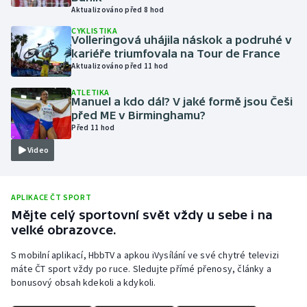
Aktualizováno před 8 hod
Olympijské hry
CYKLISTIKA
Volleringová uhájila náskok a podruhé v
Parasport
kariéře triumfovala na Tour de France
Aktualizováno před 11 hod
Plavání
ATLETIKA
Manuel a kdo dál? V jaké formě jsou Češi
před ME v Birminghamu?
Plážový volejbal
Před 11 hod
Video
Ragby
Rychlobruslení
APLIKACE ČT SPORT
Mějte celý sportovní svět vždy u sebe i na
Rychlostní kanoistika
velké obrazovce.
Short track
S mobilní aplikací, HbbTV a apkou iVysílání ve své chytré televizi
máte ČT sport vždy po ruce. Sledujte přímé přenosy, články a
bonusový obsah kdekoli a kdykoli.
Sportovní střelba