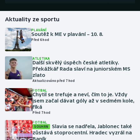
Gymnastika
Aktuality ze sportu
Házená
PLAVÁNÍ
Soutěž k ME v plavání – 10. 8.
Před 6 hod
Jezdectví
ATLETIKA
Judo
Další skvělý úspěch české atletiky.
Překážkář Rada slaví na juniorském MS
Krasobruslení
zlato
Aktualizováno před 7 hod
Lezení
FOTBAL
Chytil se trefuje a neví, čím to je. Vždy
jsem začal dávat góly až v sedmém kole,
Lyže a snowboard
říká
Před 7 hod
Moderní pětiboj
FOTBAL
Slavia se nadřela, Jablonec také
SOUHRN
zůstává stoprocentní. Hradec vyzrál na
Motorsport
Baník