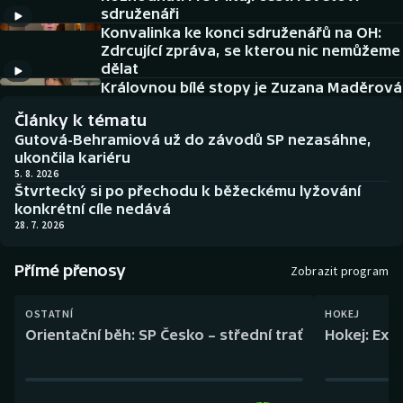
Baseball a softbal
Soutěže
sdruženáři
Konvalinka ke konci sdruženářů na OH:
Zdrcující zpráva, se kterou nic nemůžeme
Basketbal
Historické návraty
dělat
Královnou bílé stopy je Zuzana Maděrová
Biatlon
Aplikace ČT sport
Články k tématu
Gutová-Behramiová už do závodů SP nezasáhne,
Boby a skeleton
AZ kvíz
ukončila kariéru
5. 8. 2026
Box
Štvrtecký si po přechodu k běžeckému lyžování
konkrétní cíle nedává
28. 7. 2026
Curling
Přímé přenosy
Dostihy
Zobrazit program
Florbal
OSTATNÍ
HOKEJ
Orientační běh: SP Česko – střední trať
Hokej: Exh
Futsal
Golf