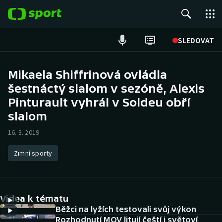
POPULÁRNÍ
SLEDOVAT
Fotbal
Mikaela Shiffrinová ovládla
šestnáctý slalom v sezóně, Alexis
Hokej
Pinturault vyhrál v Soldeu obří
Tenis
slalom
16. 3. 2019
Atletika
Zimní sporty
Cyklistika
DALŠÍ SPORTY
Videa k tématu
Americký fotbal
NEPŘEHLÉDNĚTE
Běžci na lyžích testovali svůj výkon
Rozhodnutí MOV litují čeští i světoví