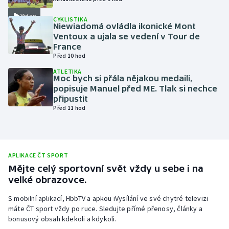
Olympijské hry
Video
CYKLISTIKA
Niewiadomá ovládla ikonické Mont
Ventoux a ujala se vedení v Tour de
Parasport
France
Před 10 hod
Plavání
ATLETIKA
Moc bych si přála nějakou medaili,
Plážový volejbal
popisuje Manuel před ME. Tlak si nechce
připustit
Před 11 hod
Ragby
Rychlobruslení
APLIKACE ČT SPORT
Rychlostní kanoistika
Mějte celý sportovní svět vždy u sebe i na
velké obrazovce.
Short track
S mobilní aplikací, HbbTV a apkou iVysílání ve své chytré televizi
máte ČT sport vždy po ruce. Sledujte přímé přenosy, články a
Sportovní střelba
bonusový obsah kdekoli a kdykoli.