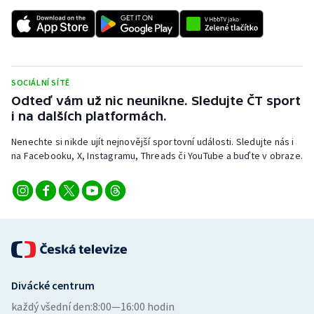
Stolní tenis
Triatlon
Veslování
SOCIÁLNÍ SÍTĚ
Odteď vám už nic neunikne. Sledujte ČT sport
Vodní slalom
i na dalších platformách.
Nenechte si nikde ujít nejnovější sportovní události. Sledujte nás i
Volejbal
na Facebooku, X, Instagramu, Threads či YouTube a buďte v obraze.
Ostatní
Divácké centrum
každý všední den:
8:00—16:00 hodin