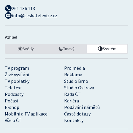
261 136 113
info@ceskatelevize.cz
Vzhled
Světlý
Tmavý
Systém
TV program
Pro média
Živé vysílání
Reklama
TV poplatky
Studio Brno
Teletext
Studio Ostrava
Podcasty
Rada ČT
Počasí
Kariéra
E-shop
Podávání námětů
Mobilní a TV aplikace
Časté dotazy
Vše o ČT
Kontakty