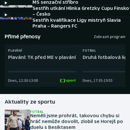
MS senzační stříbro
Baseball a softbal
Soutěže
Sestřih utkání Hlinka Gretzky Cupu Finsko
– Česko
Basketbal
Historické návraty
Sestřih kvalifikace Ligy mistryň Slavia
Praha – Rangers FC
Biatlon
Aplikace ČT sport
Přímé přenosy
Zobrazit program
Boby a skeleton
AZ kvíz
PLAVÁNÍ
FOTBAL
Plavání: TK před ME v plavání
Druhá fotbalová liga
Box
Curling
Dnes
,
12:30
-
13:00
Dnes
,
17:35
-
19:55
Dostihy
Aktuality ze sportu
Florbal
FOTBAL
Futsal
Neměli jsme prohrát, takovou chybu si
hráč nemůže dovolit, zlobil se Horejš po
duelu s Besiktasem
Golf