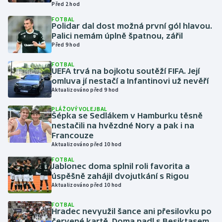
Před 2 hod
FOTBAL
Gymnastika
Polidar dal dost možná první gól hlavou.
Palici nemám úplně špatnou, zářil
Před 9 hod
Házená
FOTBAL
Jezdectví
UEFA trvá na bojkotu soutěží FIFA. Její
omluva jí nestačí a Infantinovi už nevěří
Aktualizováno před 9 hod
Judo
PLÁŽOVÝ VOLEJBAL
Šépka se Sedlákem v Hamburku těsně
Krasobruslení
nestačili na hvězdné Nory a pak i na
Francouze
Lezení
Aktualizováno před 10 hod
FOTBAL
Lyže a snowboard
Jablonec doma splnil roli favorita a
úspěšně zahájil dvojutkání s Rigou
Aktualizováno před 10 hod
Moderní pětiboj
FOTBAL
Hradec nevyužil šance ani přesilovku po
Motorsport
červené kartě. Doma padl s Besiktasem