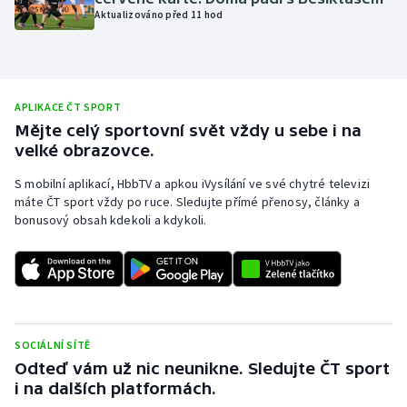
Aktualizováno před 11 hod
Olympijské hry
Parasport
APLIKACE ČT SPORT
Plavání
Mějte celý sportovní svět vždy u sebe i na
velké obrazovce.
Plážový volejbal
S mobilní aplikací, HbbTV a apkou iVysílání ve své chytré televizi
Ragby
máte ČT sport vždy po ruce. Sledujte přímé přenosy, články a
bonusový obsah kdekoli a kdykoli.
Rychlobruslení
Rychlostní kanoistika
Short track
SOCIÁLNÍ SÍTĚ
Odteď vám už nic neunikne. Sledujte ČT sport
Sportovní střelba
i na dalších platformách.