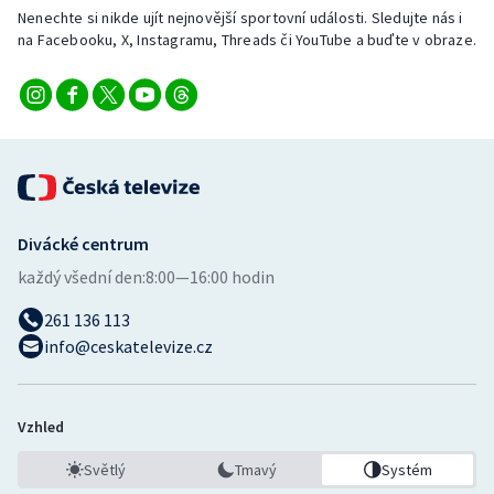
Stolní tenis
Nenechte si nikde ujít nejnovější sportovní události. Sledujte nás i
na Facebooku, X, Instagramu, Threads či YouTube a buďte v obraze.
Triatlon
Veslování
Vodní slalom
Volejbal
Divácké centrum
každý všední den:
8:00—16:00 hodin
Ostatní
261 136 113
info@ceskatelevize.cz
Vzhled
Světlý
Tmavý
Systém