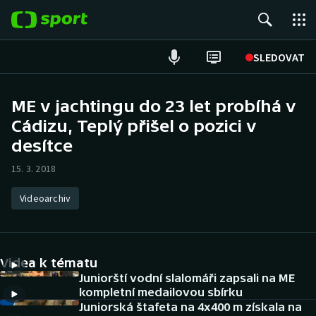
POPULÁRNÍ
SLEDOVAT
Fotbal
ME v jachtingu do 23 let probíhá v
Cádizu, Teplý přišel o pozici v
Hokej
desítce
Tenis
15. 3. 2018
Atletika
Videoarchiv
Cyklistika
DALŠÍ SPORTY
Videa k tématu
Juniorští vodní slalomáři zapsali na ME
Americký fotbal
NEPŘEHLÉDNĚTE
kompletní medailovou sbírku
Juniorská štafeta na 4x400 m získala na