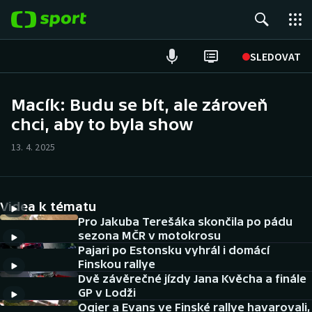
POPULÁRNÍ
SLEDOVAT
Fotbal
Macík: Budu se bít, ale zároveň
chci, aby to byla show
Hokej
13. 4. 2025
Tenis
Atletika
Videa k tématu
Cyklistika
Pro Jakuba Terešáka skončila po pádu
sezona MČR v motokrosu
Pajari po Estonsku vyhrál i domácí
DALŠÍ SPORTY
Finskou rallye
Dvě závěrečné jízdy Jana Kvěcha a finále
Americký fotbal
NEPŘEHLÉDNĚTE
GP v Lodži
Ogier a Evans ve Finské rallye havarovali,