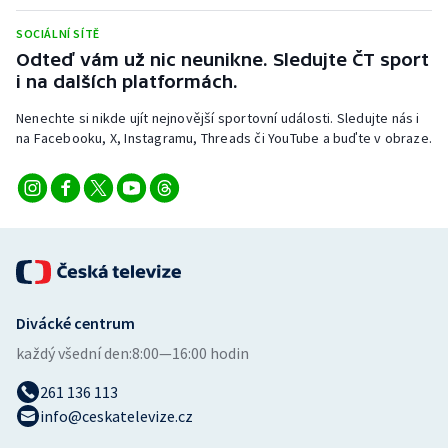
Stolní tenis
SOCIÁLNÍ SÍTĚ
Odteď vám už nic neunikne. Sledujte ČT sport
Triatlon
i na dalších platformách.
Veslování
Nenechte si nikde ujít nejnovější sportovní události. Sledujte nás i
na Facebooku, X, Instagramu, Threads či YouTube a buďte v obraze.
Vodní slalom
Volejbal
Ostatní
Divácké centrum
každý všední den:
8:00—16:00 hodin
261 136 113
info@ceskatelevize.cz