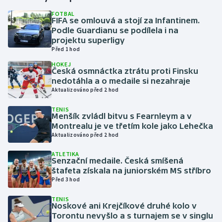
FOTBAL
FIFA se omlouvá a stojí za Infantinem.
Gymnastika
Podle Guardianu se podílela i na
projektu superligy
Házená
Před 1 hod
HOKEJ
Jezdectví
Česká osmnáctka ztrátu proti Finsku
nedotáhla a o medaile si nezahraje
Aktualizováno před 2 hod
Judo
TENIS
Menšík zvládl bitvu s Fearnleym a v
Krasobruslení
Montrealu je ve třetím kole jako Lehečka
Aktualizováno před 2 hod
Lezení
ATLETIKA
Senzační medaile. Česká smíšená
Lyže a snowboard
štafeta získala na juniorském MS stříbro
Před 3 hod
Moderní pětiboj
TENIS
Noskové ani Krejčíkové druhé kolo v
Motorsport
Torontu nevyšlo a s turnajem se v singlu