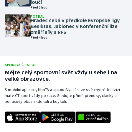
loučí
Před 3 hod
Olympijské hry
FOTBAL
Hradec čeká v předkole Evropské ligy
Parasport
Besiktas, Jablonec v Konferenční lize
změří síly s RFS
Plavání
Před 4 hod
Plážový volejbal
Ragby
APLIKACE ČT SPORT
Mějte celý sportovní svět vždy u sebe i na
velké obrazovce.
Rychlobruslení
S mobilní aplikací, HbbTV a apkou iVysílání ve své chytré televizi
Rychlostní kanoistika
máte ČT sport vždy po ruce. Sledujte přímé přenosy, články a
bonusový obsah kdekoli a kdykoli.
Short track
Sportovní střelba