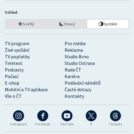
Vzhled
Světlý
Tmavý
Systém
TV program
Pro média
Živé vysílání
Reklama
TV poplatky
Studio Brno
Teletext
Studio Ostrava
Podcasty
Rada ČT
Počasí
Kariéra
E-shop
Podávání námětů
Mobilní a TV aplikace
Časté dotazy
Vše o ČT
Kontakty
Instagram
Facebook
YouTube
X
Threads