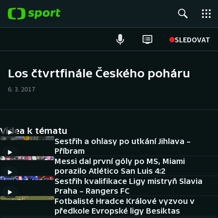
POPULÁRNÍ
SLEDOVAT
Fotbal
Los čtvrtfinále Českého poháru
Hokej
6. 3. 2017
Tenis
Videa k tématu
Atletika
Sestřih a ohlasy po utkání Jihlava –
Příbram
Cyklistika
Messi dal první góly po MS, Miami
porazilo Atlético San Luis 4:2
DALŠÍ SPORTY
Sestřih kvalifikace Ligy mistryň Slavia
Praha – Rangers FC
Americký fotbal
Fotbalisté Hradce Králové vyzvou v
NEPŘEHLÉDNĚTE
předkole Evropské ligy Besiktas