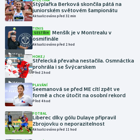
Stýplařka Berková skončila pátá na
juniorském světovém šampionátu
Gymnastika
Aktualizováno před 32 min
TENIS
Házená
Menšík je v Montrealu v
SESTŘIH
osmifinále
Jezdectví
Aktualizováno před 2 hod
Video
HOKEJ
Judo
Střelecká převaha nestačila. Osmnáctka
prohrála i se Švýcarskem
Před 2 hod
Krasobruslení
Video
PLAVÁNÍ
Lezení
Seemanová se před ME cítí zpět ve
formě a chce útočit na osobní rekord
Před 4 hod
Lyže a snowboard
FOTBAL
Liberec díky gólu Dulaye připravil
Moderní pětiboj
Zbrojovku o neporazitelnost
Aktualizováno před 11 hod
Motorsport