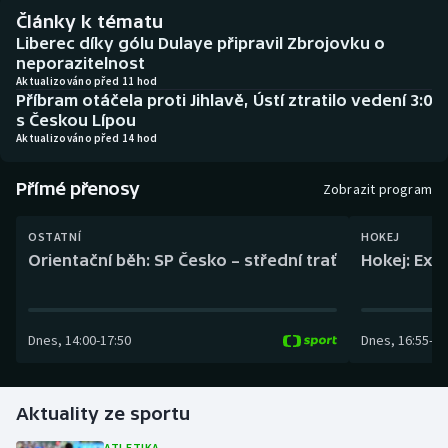
Baseball a softbal
Soutěže
Články k tématu
Liberec díky gólu Dulaye připravil Zbrojovku o
Basketbal
Historické návraty
neporazitelnost
Aktualizováno před 11 hod
Příbram otáčela proti Jihlavě, Ústí ztratilo vedení 3:0
Biatlon
Aplikace ČT sport
s Českou Lípou
Aktualizováno před 14 hod
Boby a skeleton
AZ kvíz
Přímé přenosy
Zobrazit program
Box
OSTATNÍ
HOKEJ
Curling
Orientační běh: SP Česko – střední trať
Hokej: Exh
Dostihy
Dnes
,
14:00
-
17:50
Dnes
,
16:55
-
19
Florbal
Futsal
Aktuality ze sportu
Golf
ATLETIKA