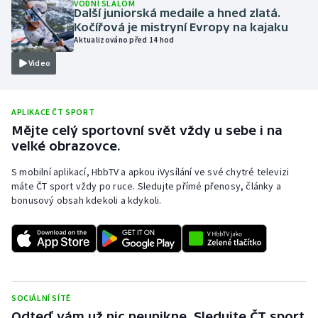
VODNÍ SLALOM
Další juniorská medaile a hned zlatá.
Olympijské hry
Kočířová je mistryní Evropy na kajaku
Aktualizováno před 14 hod
Parasport
Video
Plavání
APLIKACE ČT SPORT
Plážový volejbal
Mějte celý sportovní svět vždy u sebe i na
velké obrazovce.
Ragby
S mobilní aplikací, HbbTV a apkou iVysílání ve své chytré televizi
máte ČT sport vždy po ruce. Sledujte přímé přenosy, články a
Rychlobruslení
bonusový obsah kdekoli a kdykoli.
Rychlostní kanoistika
Short track
Sportovní střelba
SOCIÁLNÍ SÍTĚ
Odteď vám už nic neunikne. Sledujte ČT sport