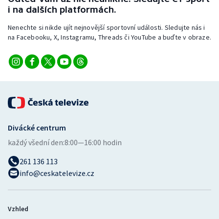
Stolní tenis
i na dalších platformách.
Nenechte si nikde ujít nejnovější sportovní události. Sledujte nás i
Triatlon
na Facebooku, X, Instagramu, Threads či YouTube a buďte v obraze.
Veslování
Vodní slalom
Volejbal
Ostatní
Divácké centrum
každý všední den:
8:00—16:00 hodin
261 136 113
info@ceskatelevize.cz
Vzhled