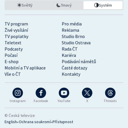
Světlý
Tmavý
Systém
TV program
Pro média
Živé vysílání
Reklama
TV poplatky
Studio Brno
Teletext
Studio Ostrava
Podcasty
Rada ČT
Počasí
Kariéra
E-shop
Podávání námětů
Mobilní a TV aplikace
Časté dotazy
Vše o ČT
Kontakty
Instagram
Facebook
YouTube
X
Threads
© Česká televize
•
•
English
Ochrana soukromí
Přístupnost