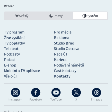
Vzhled
Světlý
Tmavý
Systém
TV program
Pro média
Živé vysílání
Reklama
TV poplatky
Studio Brno
Teletext
Studio Ostrava
Podcasty
Rada ČT
Počasí
Kariéra
E-shop
Podávání námětů
Mobilní a TV aplikace
Časté dotazy
Vše o ČT
Kontakty
Instagram
Facebook
YouTube
X
Threads