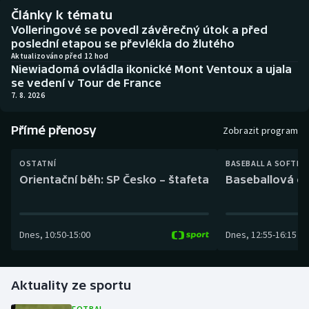
Baseball a softbal
Soutěže
Články k tématu
Volleringové se povedl závěrečný útok a před
Basketbal
Historické návraty
poslední etapou se převlékla do žlutého
Aktualizováno před 12 hod
Niewiadomá ovládla ikonické Mont Ventoux a ujala
Biatlon
Aplikace ČT sport
se vedení v Tour de France
7. 8. 2026
Boby a skeleton
AZ kvíz
Přímé přenosy
Zobrazit program
Box
OSTATNÍ
BASEBALL A SOFTBA
Curling
Orientační běh: SP Česko – štafeta
Baseballová ex
Dostihy
Dnes
,
10:50
-
15:00
Dnes
,
12:55
-
16:15
Florbal
Futsal
Aktuality ze sportu
Golf
FOTBAL