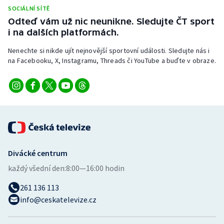
Stolní tenis
SOCIÁLNÍ SÍTĚ
Odteď vám už nic neunikne. Sledujte ČT sport
Triatlon
i na dalších platformách.
Nenechte si nikde ujít nejnovější sportovní události. Sledujte nás i
Veslování
na Facebooku, X, Instagramu, Threads či YouTube a buďte v obraze.
Vodní slalom
Volejbal
Ostatní
Divácké centrum
každý všední den:
8:00—16:00 hodin
261 136 113
info@ceskatelevize.cz