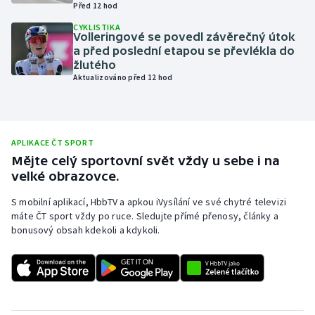
Před 12 hod
Olympijské hry
CYKLISTIKA
Volleringové se povedl závěrečný útok
a před poslední etapou se převlékla do
Parasport
žlutého
Aktualizováno před 12 hod
Plavání
Plážový volejbal
APLIKACE ČT SPORT
Ragby
Mějte celý sportovní svět vždy u sebe i na
velké obrazovce.
Rychlobruslení
S mobilní aplikací, HbbTV a apkou iVysílání ve své chytré televizi
máte ČT sport vždy po ruce. Sledujte přímé přenosy, články a
Rychlostní kanoistika
bonusový obsah kdekoli a kdykoli.
Short track
Sportovní střelba