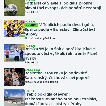
Fotbalistky Slavie si po další prohře
hlavní fázi evropských pohárů nezahrají
Gymnastika
Před 8 hod
FOTBAL
Házená
V Teplicích padlo deset gólů,
SOUHRN
Sparta padla v Boleslavi, Zlín zůstává
Jezdectví
nulový
Aktualizováno před 9 hod
Judo
FOTBAL
Remíza 5:5 jako šok a porážka. Kluci si
spoustu věcí vyříkali, řekl trenér Plzně
Krasobruslení
Hyský
Před 9 hod
Lezení
BASKETBAL
Basketbalistou roku je podeváté
Satoranský, Čechová slaví poprvé
Lyže a snowboard
Aktualizováno před 10 hod
Moderní pětiboj
HOKEJ
Třebíč pokřtila otevření
zrekonstruovaného stadionu exhibicí,
Motorsport
domácí porazili mistry z Prahy