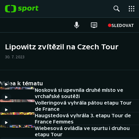
POPULÁRNÍ
SLEDOVAT
Fotbal
Lipowitz zvítězil na Czech Tour
Hokej
30. 7. 2023
Tenis
Videa k tématu
Atletika
Nosková si upevnila druhé místo ve
vrchařské soutěži
Cyklistika
Volleringová vyhrála pátou etapu Tour
de France
DALŠÍ SPORTY
Haugstedová vyhrála 3. etapu Tour de
France Femmes
Americký fotbal
Wiebesová ovládla ve spurtu i druhou
NEPŘEHLÉDNĚTE
etapu Tour