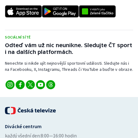
Stolní tenis
Triatlon
Veslování
SOCIÁLNÍ SÍTĚ
Odteď vám už nic neunikne. Sledujte ČT sport
Vodní slalom
i na dalších platformách.
Volejbal
Nenechte si nikde ujít nejnovější sportovní události. Sledujte nás i
na Facebooku, X, Instagramu, Threads či YouTube a buďte v obraze.
Ostatní
Divácké centrum
každý všední den:
8:00—16:00 hodin