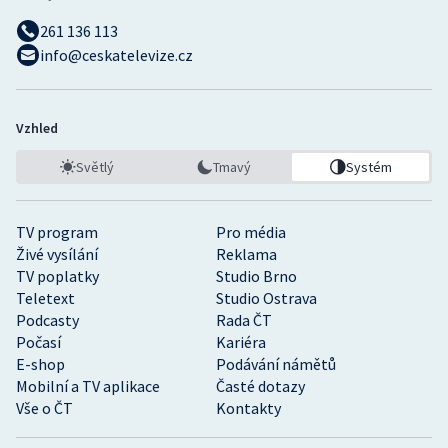
261 136 113
info@ceskatelevize.cz
Vzhled
Světlý
Tmavý
Systém
TV program
Pro média
Živé vysílání
Reklama
TV poplatky
Studio Brno
Teletext
Studio Ostrava
Podcasty
Rada ČT
Počasí
Kariéra
E-shop
Podávání námětů
Mobilní a TV aplikace
Časté dotazy
Vše o ČT
Kontakty