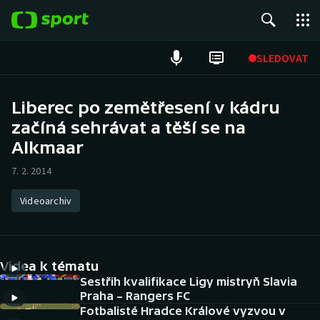
POPULÁRNÍ
SLEDOVAT
Fotbal
Liberec po zemětřesení v kádru
začíná sehrávat a těší se na
Hokej
Alkmaar
Tenis
7. 2. 2014
Atletika
Videoarchiv
Cyklistika
DALŠÍ SPORTY
Videa k tématu
Sestřih kvalifikace Ligy mistryň Slavia
Americký fotbal
NEPŘEHLÉDNĚTE
Praha – Rangers FC
Fotbalisté Hradce Králové vyzvou v