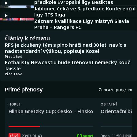
předkole Evropské ligy Besiktas
Baseball a softbal
Soutěže
Jablonec čeká ve 3. předkole Konferenční
ligy RFS Riga
Basketbal
Historické návraty
Záznam kvalifikace Ligy mistryň Slavia
Praha – Rangers FC
Biatlon
Aplikace ČT sport
Články k tématu
RFS je zkušený tým s plno hráči nad 30 let, navíc s
Boby a skeleton
AZ kvíz
nadstandardní výškou, popisuje Kozel
Před 1 hod
Fotbalisty Newcastlu bude trénovat německý kouč
Box
Jaissle
Před 3 hod
Curling
Přímé přenosy
Zobrazit program
Dostihy
HOKEJ
OSTATNÍ
Florbal
Hlinka Gretzky Cup: Česko – Finsko
Orientační běh
Futsal
23:03
-
01:43
Dnes
,
11:50
-
16:00
Golf
ŽIVĚ