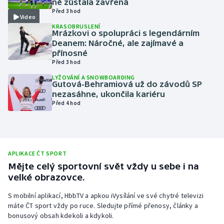
ně zůstala zavřená
Před 3 hod
Olympijské hry
Video
KRASOBRUSLENÍ
Mrázkovi o spolupráci s legendárním
Parasport
Deanem: Náročné, ale zajímavé a
přínosné
Plavání
Před 3 hod
LYŽOVÁNÍ A SNOWBOARDING
Gutová-Behramiová už do závodů SP
Plážový volejbal
nezasáhne, ukončila kariéru
Před 4 hod
Ragby
Rychlobruslení
APLIKACE ČT SPORT
Rychlostní kanoistika
Mějte celý sportovní svět vždy u sebe i na
velké obrazovce.
Short track
S mobilní aplikací, HbbTV a apkou iVysílání ve své chytré televizi
máte ČT sport vždy po ruce. Sledujte přímé přenosy, články a
Sportovní střelba
bonusový obsah kdekoli a kdykoli.