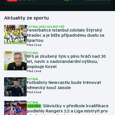
Gymnastika
Aktuality ze sportu
Házená
FOTBALOVÁ LIGA MISTRŮ
Fenerbahce Istanbul zdolalo Štýrský
Hradec a je blíže případnému duelu se
Jezdectví
Spartou
Před 1 hod
Judo
FOTBAL
RFS je zkušený tým s plno hráči nad 30
Krasobruslení
let, navíc s nadstandardní výškou,
popisuje Kozel
Před 1 hod
Lezení
FOTBAL
Fotbalisty Newcastlu bude trénovat
Lyže a snowboard
německý kouč Jaissle
Před 3 hod
Moderní pětiboj
FOTBAL
Slávistky v předkole kvalifikace
SESTŘIH
Motorsport
podlehly Rangers 1:2 a Liga mistryň pro