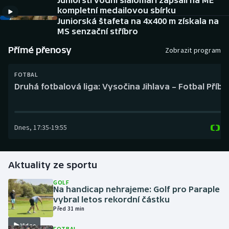
Juniorští vodní slalomáři zapsali na ME
Baseball a softbal
Soutěže
kompletní medailovou sbírku
Juniorská štafeta na 4x400 m získala na
Basketbal
Historické návraty
MS senzační stříbro
Přímé přenosy
Zobrazit program
Biatlon
Aplikace ČT sport
FOTBAL
Boby a skeleton
AZ kvíz
Druhá fotbalová liga: Vysočina Jihlava – Fotbal Příb
Box
Dnes
,
17:35
-
19:55
Curling
Dostihy
Aktuality ze sportu
Florbal
GOLF
Na handicap nehrajeme: Golf pro Paraple
vybral letos rekordní částku
Futsal
Před 31 min
Video
Golf
FOTBAL