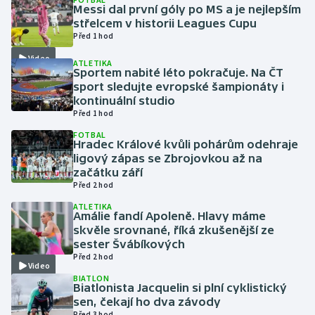
Messi dal první góly po MS a je nejlepším
střelcem v historii Leagues Cupu
Gymnastika
Před 1 hod
Video
ATLETIKA
Házená
Sportem nabité léto pokračuje. Na ČT
sport sledujte evropské šampionáty i
Jezdectví
kontinuální studio
Před 1 hod
Judo
FOTBAL
Hradec Králové kvůli pohárům odehraje
ligový zápas se Zbrojovkou až na
Krasobruslení
začátku září
Před 2 hod
Lezení
ATLETIKA
Amálie fandí Apoleně. Hlavy máme
skvěle srovnané, říká zkušenější ze
Lyže a snowboard
sester Švábíkových
Před 2 hod
Video
Moderní pětiboj
BIATLON
Biatlonista Jacquelin si plní cyklistický
Motorsport
sen, čekají ho dva závody
Před 3 hod