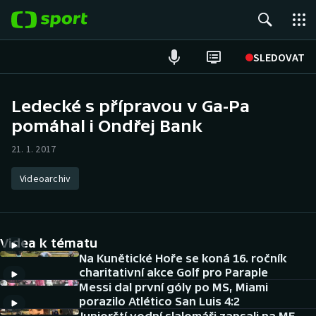
POPULÁRNÍ
SLEDOVAT
Fotbal
Ledecké s přípravou v Ga-Pa
pomáhal i Ondřej Bank
Hokej
21. 1. 2017
Tenis
Videoarchiv
Atletika
Cyklistika
Videa k tématu
DALŠÍ SPORTY
Na Kunětické Hoře se koná 16. ročník
charitativní akce Golf pro Paraple
Messi dal první góly po MS, Miami
Americký fotbal
NEPŘEHLÉDNĚTE
porazilo Atlético San Luis 4:2