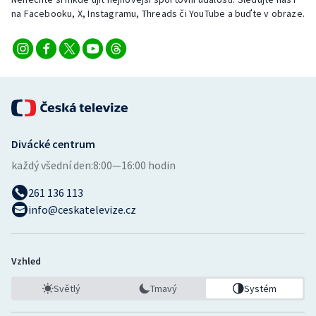
Stolní tenis
na Facebooku, X, Instagramu, Threads či YouTube a buďte v obraze.
Triatlon
Veslování
Vodní slalom
Divácké centrum
Volejbal
každý všední den:
8:00—16:00 hodin
Ostatní
261 136 113
info@ceskatelevize.cz
Vzhled
Světlý
Tmavý
Systém