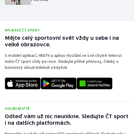
Olympijské hry
Parasport
APLIKACE ČT SPORT
Plavání
Mějte celý sportovní svět vždy u sebe i na
velké obrazovce.
Plážový volejbal
S mobilní aplikací, HbbTV a apkou iVysílání ve své chytré televizi
máte ČT sport vždy po ruce. Sledujte přímé přenosy, články a
Ragby
bonusový obsah kdekoli a kdykoli.
Rychlobruslení
Rychlostní kanoistika
SOCIÁLNÍ SÍTĚ
Short track
Odteď vám už nic neunikne. Sledujte ČT sport
i na dalších platformách.
Sportovní střelba
Nenechte si nikde ujít nejnovější sportovní události. Sledujte nás i