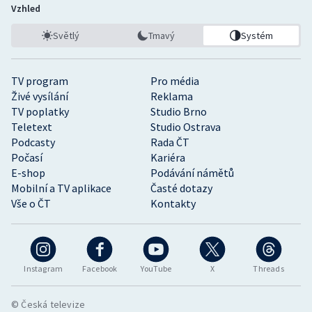
Vzhled
Světlý
Tmavý
Systém
TV program
Pro média
Živé vysílání
Reklama
TV poplatky
Studio Brno
Teletext
Studio Ostrava
Podcasty
Rada ČT
Počasí
Kariéra
E-shop
Podávání námětů
Mobilní a TV aplikace
Časté dotazy
Vše o ČT
Kontakty
Instagram
Facebook
YouTube
X
Threads
© Česká televize