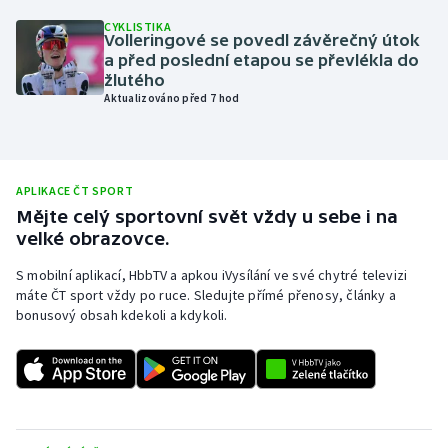
CYKLISTIKA
Olympijské hry
Volleringové se povedl závěrečný útok
a před poslední etapou se převlékla do
Parasport
žlutého
Aktualizováno před 7 hod
Plavání
Plážový volejbal
APLIKACE ČT SPORT
Mějte celý sportovní svět vždy u sebe i na
Ragby
velké obrazovce.
Rychlobruslení
S mobilní aplikací, HbbTV a apkou iVysílání ve své chytré televizi
máte ČT sport vždy po ruce. Sledujte přímé přenosy, články a
bonusový obsah kdekoli a kdykoli.
Rychlostní kanoistika
Short track
Sportovní střelba